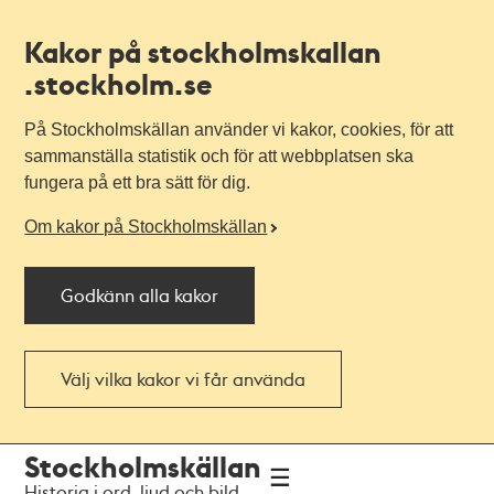
Kakor på stockholmskallan
.stockholm.se
På Stockholmskällan använder vi kakor, cookies, för att
sammanställa statistik och för att webbplatsen ska
fungera på ett bra sätt för dig.
Om kakor på Stockholmskällan
Godkänn alla kakor
Välj vilka kakor vi får använda
Till
Till
Stockholmskällan
navigationen
huvudinnehållet
Historia i ord, ljud och bild