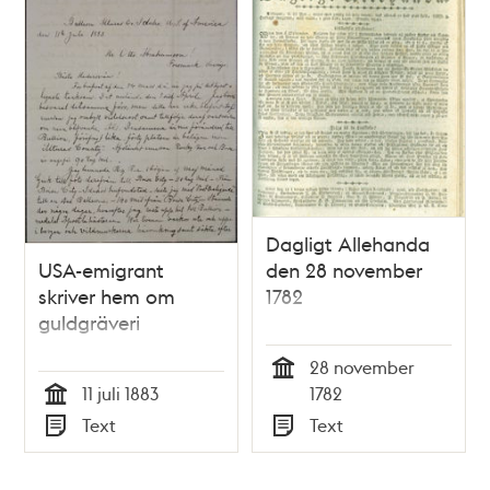
Dagligt Allehanda
USA-emigrant
den 28 november
skriver hem om
1782
guldgräveri
28 november
Tid
11 juli 1883
1782
Tid
Text
Text
Typ
Typ