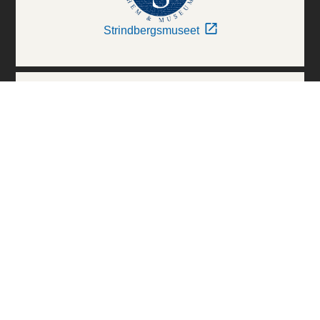
Strindbergsmuseet
Thielska Galleriet
Världskulturmuseerna