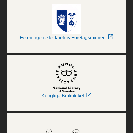
Föreningen Stockholms Företagsminnen
Kungliga Biblioteket