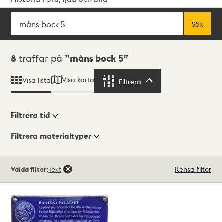
Sök
Fritextsök
Sök
Sökresultat
8
träffar på
måns bock 5
Visa karta
Visa lista
Filtrera
Filtrera
Filtrera tid
Filtrera materialtyper
Visningsläge
Totalt
Valda filter:
Text
Rensa filter
8
träffar
Lista
Karta