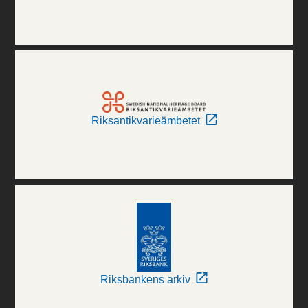
Riksantikvarieämbetet
Riksbankens arkiv