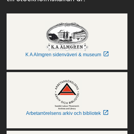
K A Almgren sidenväveri & museum
Arbetarrörelsens arkiv och bibliotek