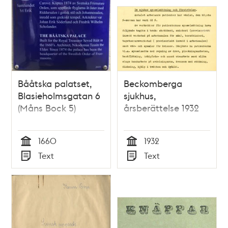
Bååtska palatset,
Beckomberga
Blasieholmsgatan 6
sjukhus,
(Måns Bock 5)
årsberättelse 1932
1660
1932
Tid
Tid
Text
Text
Typ
Typ