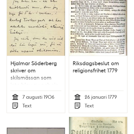
Hjalmar Söderberg
Riksdagsbeslut om
skriver om
religionsfrihet 1779
skilsmässan som
inte blev av och sin
dåliga ekonomi,
7 augusti 1906
26 januari 1779
1906
Tid
Tid
Text
Text
Typ
Typ