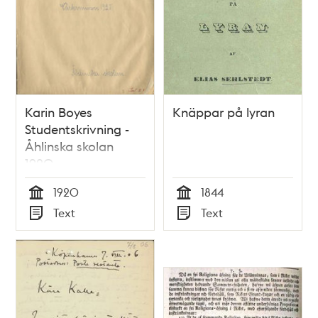
Karin Boyes
Knäppar på lyran
Studentskrivning -
Åhlinska skolan
1920
1920
1844
Tid
Tid
Text
Text
Typ
Typ