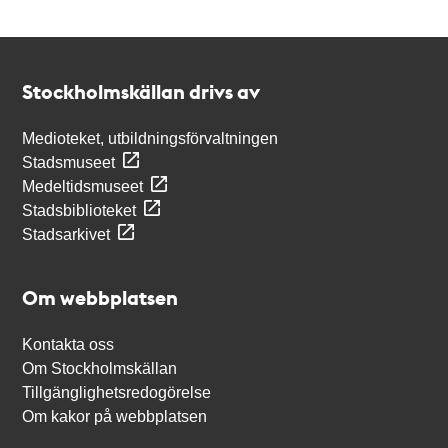
Kontakt
Stockholmskällan
Stockholmskällan drivs av
Medioteket, utbildningsförvaltningen
Stadsmuseet
Medeltidsmuseet
Stadsbiblioteket
Stadsarkivet
Om webbplatsen
Kontakta oss
Om Stockholmskällan
Tillgänglighetsredogörelse
Om kakor på webbplatsen