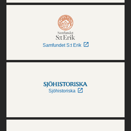
Samfundet S:t Erik
Sjöhistoriska