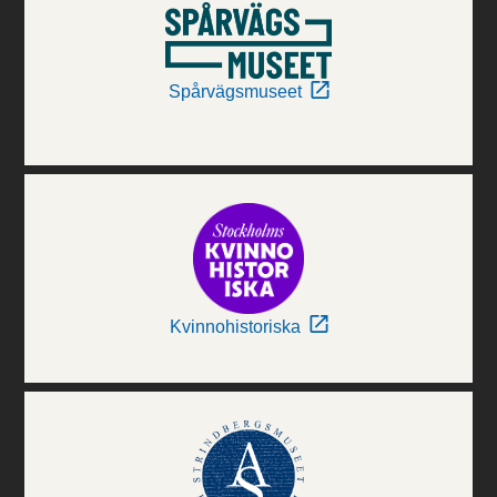
Spårvägsmuseet
Kvinnohistoriska