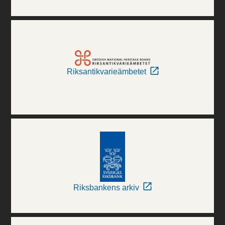
Riksantikvarieämbetet
Riksbankens arkiv