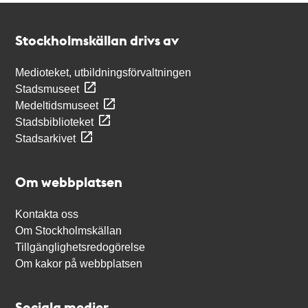
Kontakt
Stockholmskällan
Stockholmskällan drivs av
Medioteket, utbildningsförvaltningen
Stadsmuseet
Medeltidsmuseet
Stadsbiblioteket
Stadsarkivet
Om webbplatsen
Kontakta oss
Om Stockholmskällan
Tillgänglighetsredogörelse
Om kakor på webbplatsen
Sociala medier