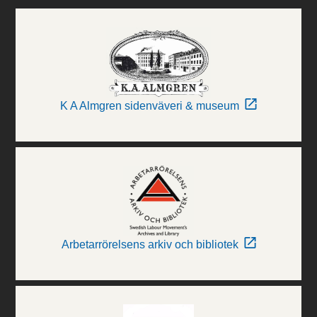
K A Almgren sidenväveri & museum
Arbetarrörelsens arkiv och bibliotek