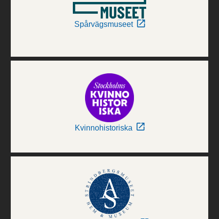
Spårvägsmuseet
Kvinnohistoriska