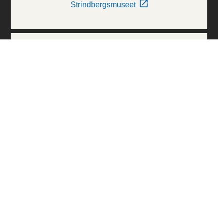
Strindbergsmuseet
Thielska Galleriet
Världskulturmuseerna