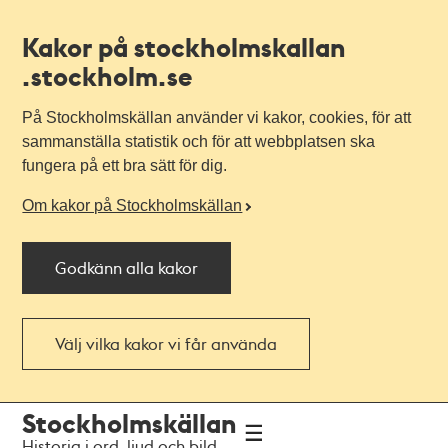
Kakor på stockholmskallan
.stockholm.se
På Stockholmskällan använder vi kakor, cookies, för att
sammanställa statistik och för att webbplatsen ska
fungera på ett bra sätt för dig.
Om kakor på Stockholmskällan
Godkänn alla kakor
Välj vilka kakor vi får använda
Till
Till
Stockholmskällan
navigationen
huvudinnehållet
Historia i ord, ljud och bild