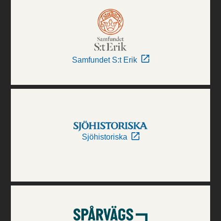
Samfundet S:t Erik
Sjöhistoriska