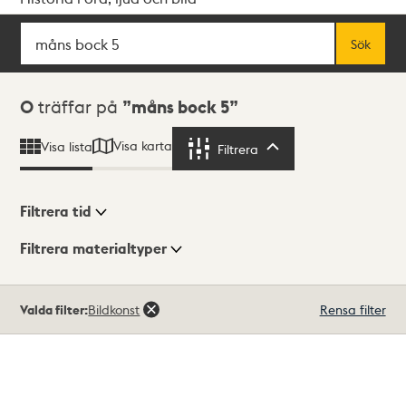
Sök
Fritextsök
Sök
Sökresultat
0
träffar på
måns bock 5
Visa karta
Visa lista
Filtrera
Filtrera
Filtrera tid
Filtrera materialtyper
Visningsläge
Totalt
Valda filter:
Bildkonst
Rensa filter
0
träffar
Lista
Karta