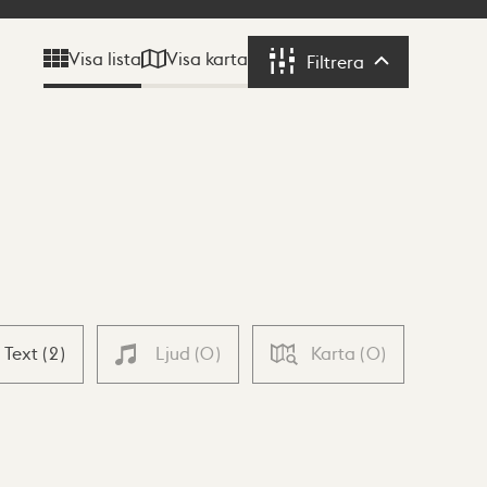
Visa karta
Visa lista
Filtrera
Filtrera
Text
(
2
)
Ljud
(
0
)
Karta
(
0
)