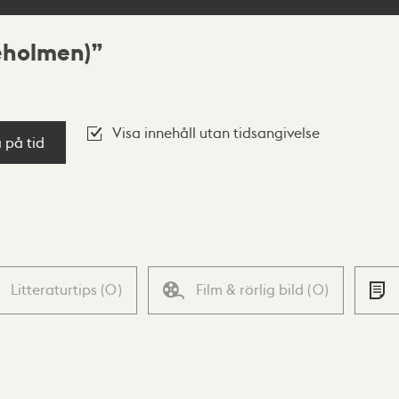
eholmen)
Visa innehåll utan tidsangivelse
a på tid
Litteraturtips
(
0
)
Film & rörlig bild
(
0
)