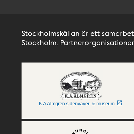
Stockholmskällan är ett samarbete
Stockholm. Partnerorganisationer 
K A Almgren sidenväveri & museum