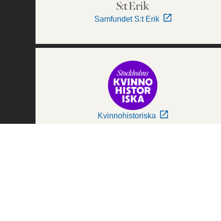
Samfundet S:t Erik
Kvinnohistoriska
Världskulturmuseerna