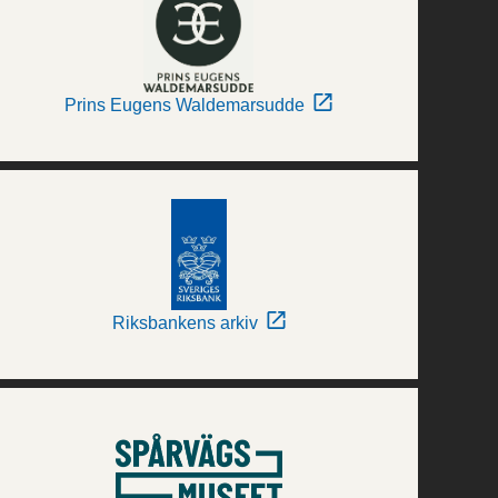
Prins Eugens Waldemarsudde
Riksbankens arkiv