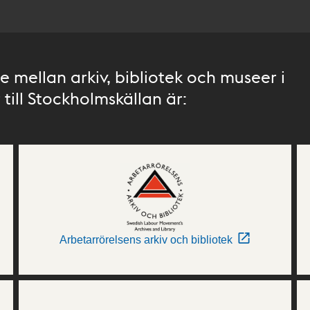
 mellan arkiv, bibliotek och museer i
till Stockholmskällan är:
Arbetarrörelsens arkiv och bibliotek