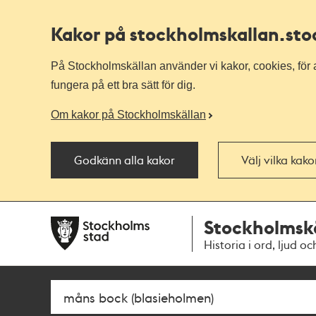
Kakor på stockholmskallan
.st
På Stockholmskällan använder vi kakor, cookies, för a
fungera på ett bra sätt för dig.
Om kakor på Stockholmskällan
Godkänn alla kakor
Välj vilka kak
Till
Till
Stockholmsk
navigationen
huvudinnehållet
Historia i ord, ljud oc
Sök
Fritextsök