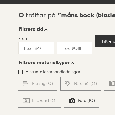
0
måns bock (blasi
träffar på
Sökresultat
Filtrera tid
Från
Till
Visningsläge
Filtrer
Filtrera materialtyper
Lista
Karta
Visa inte lärarhandledningar
Ritning
(
0
)
Föremål
(
0
)
Bildkonst
(
0
)
Foto
(
10
)