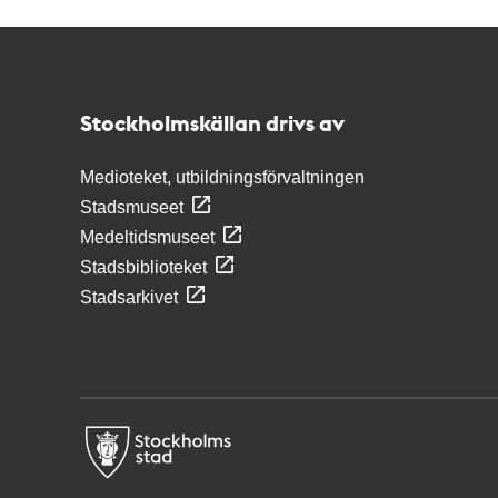
Kontakt
Stockholmskällan
Stockholmskällan drivs av
Medioteket, utbildningsförvaltningen
Stadsmuseet
Medeltidsmuseet
Stadsbiblioteket
Stadsarkivet