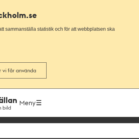
ockholm.se
tt sammanställa statistik och för att webbplatsen ska
or vi får använda
ällan
Meny
h bild