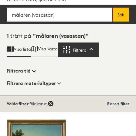
Sök
Fritextsök
Sök
Sökresultat
1
träff på
målaren (vasastan)
Visa karta
Visa lista
Filtrera
Filtrera
Filtrera tid
Filtrera materialtyper
Visningsläge
Totalt
Valda filter:
Bildkonst
Rensa filter
1
träffar
Lista
Karta