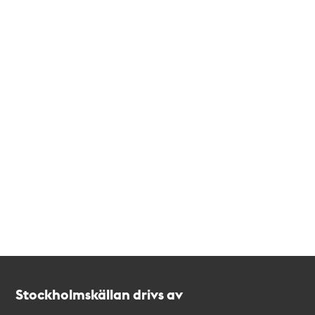
Kontakt
Stockholmskällan
Stockholmskällan drivs av