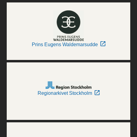
Prins Eugens Waldemarsudde
Regionarkivet Stockholm