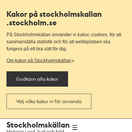
Kakor på stockholmskallan
.stockholm.se
På Stockholmskällan använder vi kakor, cookies, för att
sammanställa statistik och för att webbplatsen ska
fungera på ett bra sätt för dig.
Om kakor på Stockholmskällan
Godkänn alla kakor
Välj vilka kakor vi får använda
Till
Till
Stockholmskällan
navigationen
huvudinnehållet
Historia i ord, ljud och bild