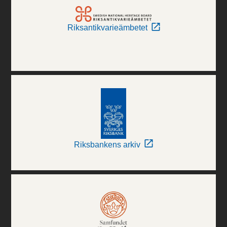
Riksantikvarieämbetet
Riksbankens arkiv