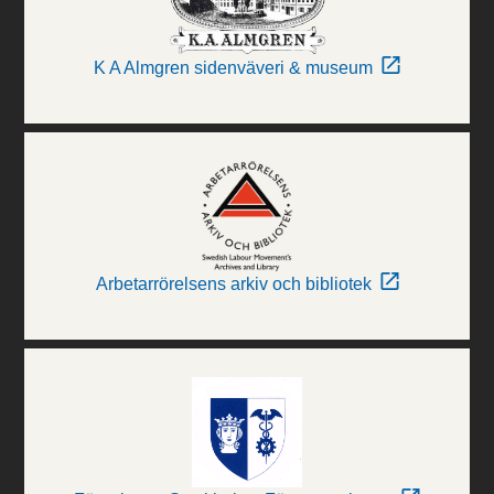
K A Almgren sidenväveri & museum
Arbetarrörelsens arkiv och bibliotek