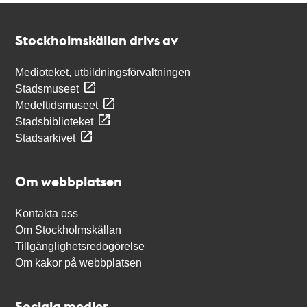
Kontakt
Stockholmskällan
Stockholmskällan drivs av
Medioteket, utbildningsförvaltningen
Stadsmuseet
Medeltidsmuseet
Stadsbiblioteket
Stadsarkivet
Om webbplatsen
Kontakta oss
Om Stockholmskällan
Tillgänglighetsredogörelse
Om kakor på webbplatsen
Sociala medier