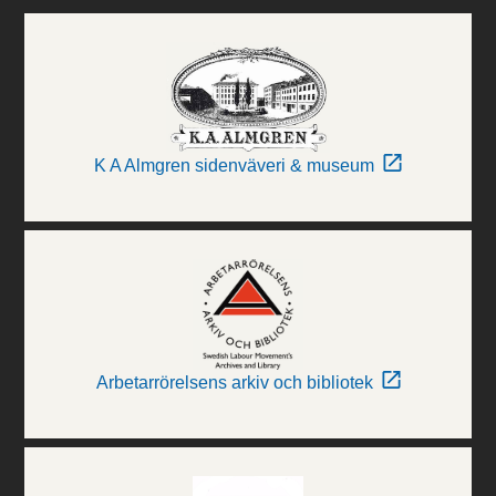
K A Almgren sidenväveri & museum
Arbetarrörelsens arkiv och bibliotek