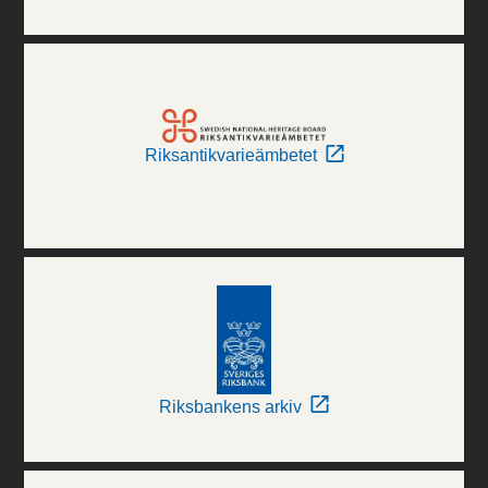
Riksantikvarieämbetet
Riksbankens arkiv