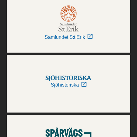
Samfundet S:t Erik
Sjöhistoriska