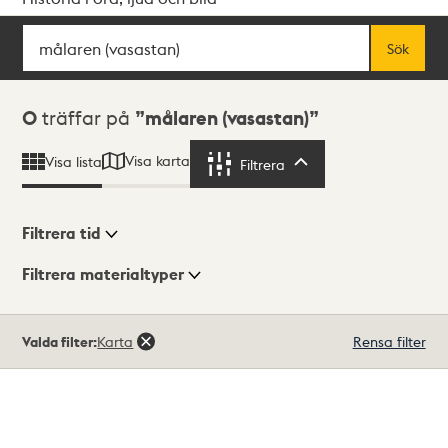
Sök
Fritextsök
Sök
Sökresultat
0
träffar på
målaren (vasastan)
Visa karta
Visa lista
Filtrera
Filtrera
Filtrera tid
Filtrera materialtyper
Visningsläge
Totalt
Valda filter:
Karta
Rensa filter
0
träffar
Lista
Karta