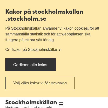
Kakor på stockholmskallan
.stockholm.se
På Stockholmskällan använder vi kakor, cookies, för att
sammanställa statistik och för att webbplatsen ska
fungera på ett bra sätt för dig.
Om kakor på Stockholmskällan
Godkänn alla kakor
Välj vilka kakor vi får använda
Till
Till
Stockholmskällan
navigationen
huvudinnehållet
Historia i ord, ljud och bild