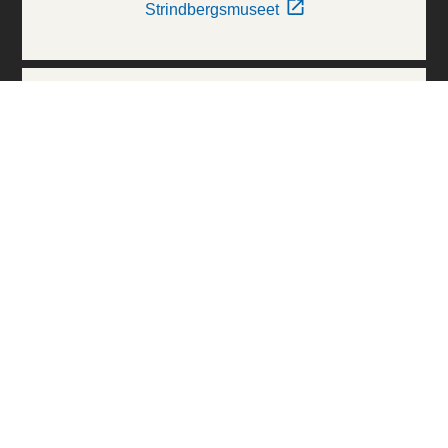
Strindbergsmuseet
Thielska Galleriet
Världskulturmuseerna