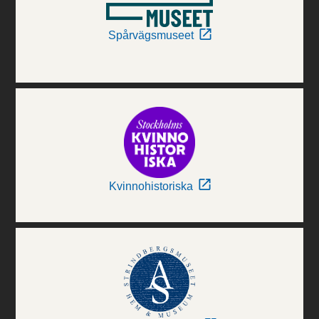
Spårvägsmuseet
Kvinnohistoriska