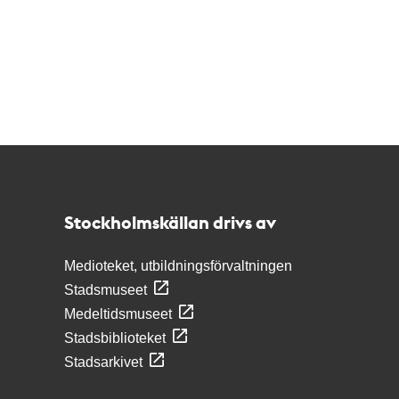
Kontakt
Stockholmskällan
Stockholmskällan drivs av
Medioteket, utbildningsförvaltningen
Stadsmuseet
Medeltidsmuseet
Stadsbiblioteket
Stadsarkivet