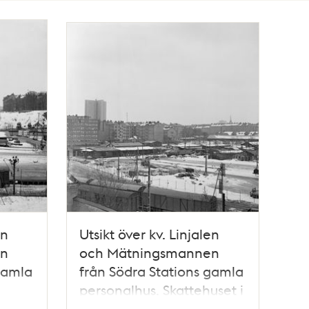
en
Utsikt över kv. Linjalen
en
och Mätningsmannen
gamla
från Södra Stations gamla
personalhus. Skattehuset i
fonden