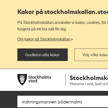
Kakor på stockholmskallan
.st
På Stockholmskällan använder vi kakor, cookies, för a
fungera på ett bra sätt för dig.
Om kakor på Stockholmskällan
Godkänn alla kakor
Välj vilka kak
Till
Till
Stockholmsk
navigationen
huvudinnehållet
Historia i ord, ljud oc
Sök
Fritextsök