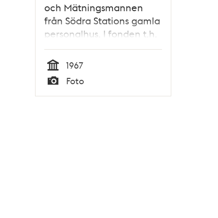
och Mätningsmannen
från Södra Stations gamla
personalhus. I fonden t.h.
ligger Rosenlunds
ålderdomshem
1967
Tid
Foto
Typ