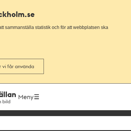
ockholm.se
tt sammanställa statistik och för att webbplatsen ska
or vi får använda
ällan
Meny
h bild