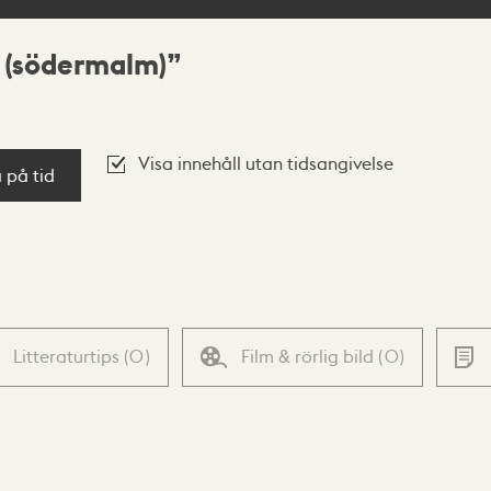
(södermalm)
Visa innehåll utan tidsangivelse
a på tid
Litteraturtips
(
0
)
Film & rörlig bild
(
0
)