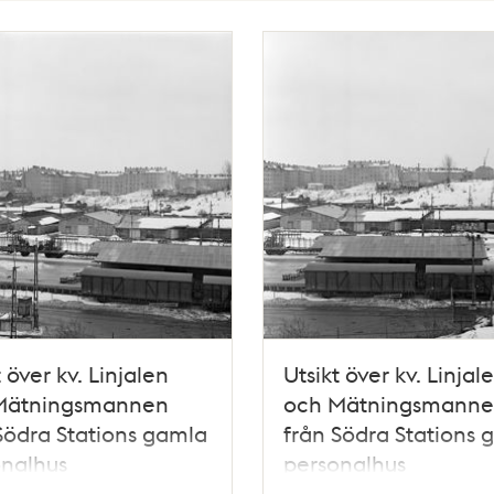
t över kv. Linjalen
Utsikt över kv. Linjal
Mätningsmannen
och Mätningsmann
Södra Stations gamla
från Södra Stations 
onalhus
personalhus