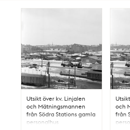
Totalt
5
träffar
Utsikt över kv. Linjalen
Utsik
och Mätningsmannen
och 
från Södra Stations gamla
från 
personalhus
pers