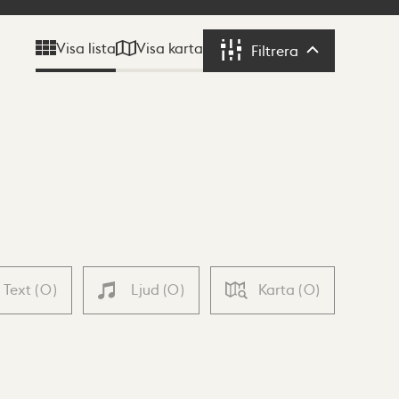
Visa karta
Visa lista
Filtrera
Filtrera
Text
(
0
)
Ljud
(
0
)
Karta
(
0
)