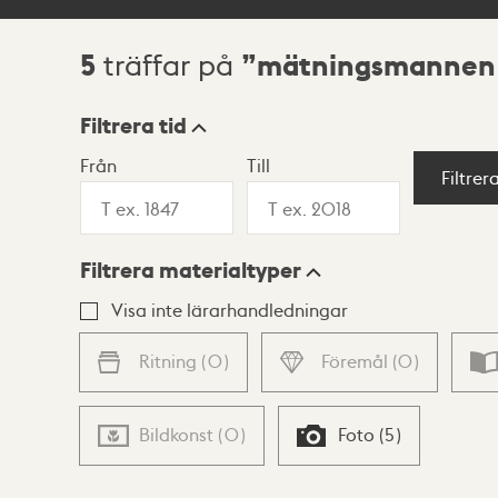
5
mätningsmannen 
träffar på
Sökresultat
Filtrera tid
Från
Till
Visningsläge
Filtrer
Filtrera materialtyper
Lista
Karta
Visa inte lärarhandledningar
Ritning
(
0
)
Föremål
(
0
)
Bildkonst
(
0
)
Foto
(
5
)