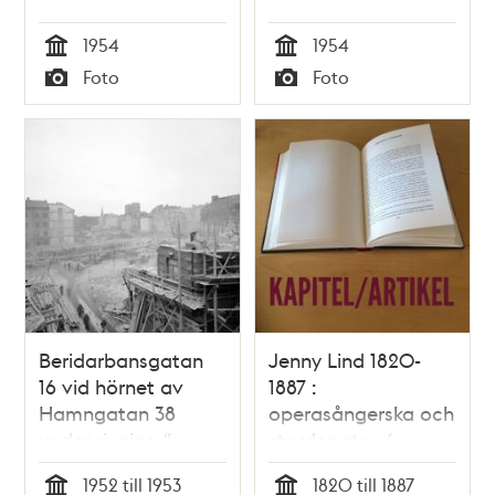
lastbil står på
Konstfackskolan vid
1954
1954
Beridarbansgatan.
Mäster
Tid
Tid
Foto
Foto
Till vänster ligger
Samuelsgatan 44.
Typ
Typ
Konstfackskolan vid
T.v. kv. Sporren, t.h.
Mäster
kv. Stigbygeln. Här
Samuelsgatan 44
ligger nuvarande
och i fonden syns
Sergelgatan 1 och 2
Kungstornen.
norrut från Sergels
Torg.
Beridarbansgatan
Jenny Lind 1820-
16 vid hörnet av
1887 :
Hamngatan 38
operasångerska och
under rivning (kv.
stordonator /
Hoven).
Magnus Ullman
1952 till 1953
1820 till 1887
Beridarbansgatan