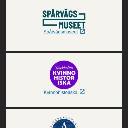
Spårvägsmuseet
Kvinnohistoriska