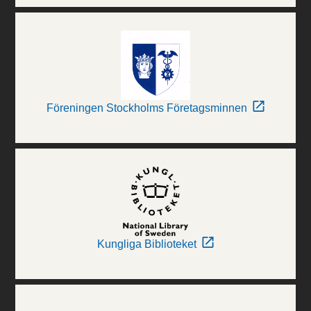
Föreningen Stockholms Företagsminnen
Kungliga Biblioteket