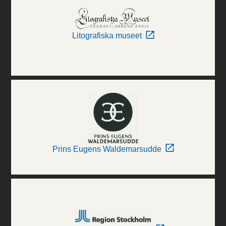
Litografiska museet
Prins Eugens Waldemarsudde