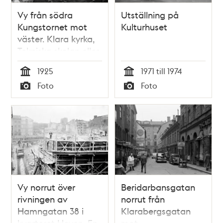
Vy från södra
Utställning på
Kungstornet mot
Kulturhuset
väster. Klara kyrka,
Tekniska skolan eller
Konstfackskolan på
1925
1971 till 1974
Mäster
Tid
Tid
Foto
Foto
Samuelsgatan 44
Typ
Typ
och Stadshuset. I
fonden Södermalm
och Högalidskyrkan.
Vy norrut över
Beridarbansgatan
rivningen av
norrut från
Hamngatan 38 i
Klarabergsgatan
kvarteret Hoven. En
mot