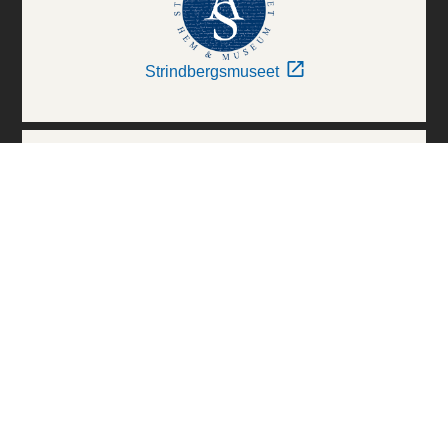
Strindbergsmuseet
Thielska Galleriet
Världskulturmuseerna