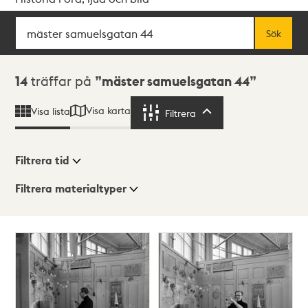
Sök
Fritextsök
Sök
Sökresultat
14
träffar på
mäster samuelsgatan 44
Visa karta
Visa lista
Filtrera
Filtrera
Filtrera tid
Filtrera materialtyper
Visningsläge
Totalt
14
träffar
Lista
Karta