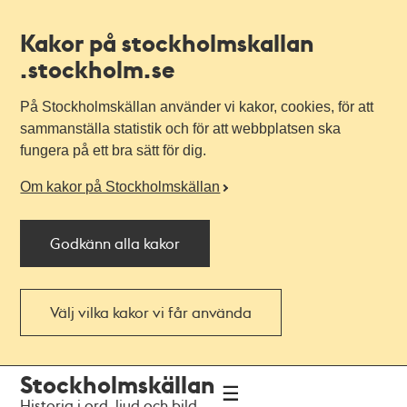
Kakor på stockholmskallan
.stockholm.se
På Stockholmskällan använder vi kakor, cookies, för att
sammanställa statistik och för att webbplatsen ska
fungera på ett bra sätt för dig.
Om kakor på Stockholmskällan
Godkänn alla kakor
Välj vilka kakor vi får använda
Till
Till
Stockholmskällan
navigationen
huvudinnehållet
Historia i ord, ljud och bild