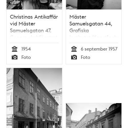
Christinas Antikaffär
Mäster
vid Mäster
Samuelsgatan 44,
Samuelsgatan 47.
Grafiska
Genom skyltfönstret
Institutet/Konstfackssko
ser man Slöjdgatan
Fotografen Irving
1954
6 september 1957
norrut mot
Penn vid sin
Tid
Tid
Foto
Foto
Hötorget. Genom
utställning om
Typ
Typ
dörren skymtar
amerikansk reklam-
Konstfackskolan,
och
Mäster
tidskriftsfotokonst
Samuelsgatan 44