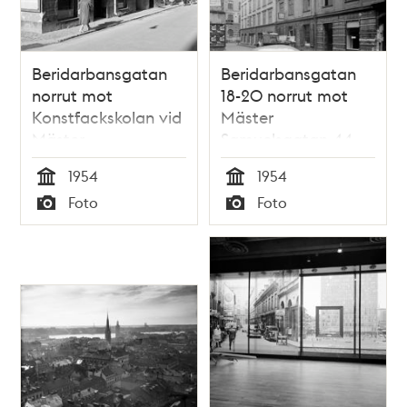
Beridarbansgatan
Beridarbansgatan
norrut mot
18-20 norrut mot
Konstfackskolan vid
Mäster
Mäster
Samuelsgatan 44
Samuelsgatan 44.
(Konstfackskolan). I
1954
1954
T.v.
kv. Stigbygeln ligger
Tid
Tid
Foto
Foto
Beridarbansgatan
nu femte höghuset
Typ
Typ
27. Här ligger nu
vid Sergels Torg
Sergelgatan 1 vid
Sergels Torg