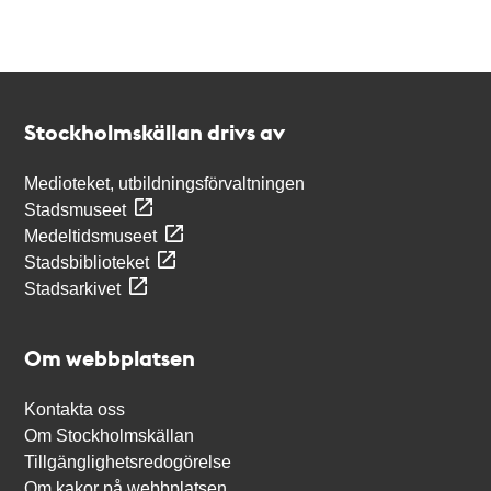
Kontakt
Stockholmskällan
Stockholmskällan drivs av
Medioteket, utbildningsförvaltningen
Stadsmuseet
Medeltidsmuseet
Stadsbiblioteket
Stadsarkivet
Om webbplatsen
Kontakta oss
Om Stockholmskällan
Tillgänglighetsredogörelse
Om kakor på webbplatsen