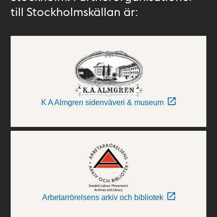
till Stockholmskällan är:
K A Almgren sidenväveri & museum
Arbetarrörelsens arkiv och bibliotek