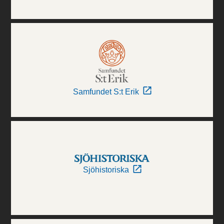
Samfundet S:t Erik
Sjöhistoriska