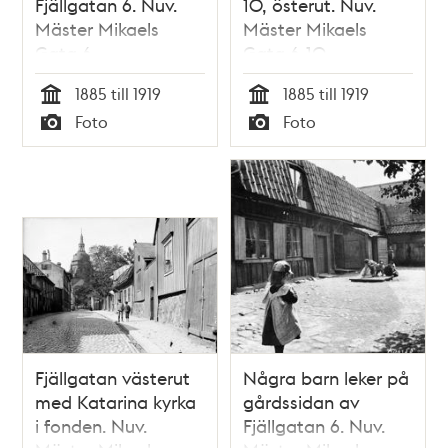
Fjällgatan 6. Nuv.
10, österut. Nuv.
Mäster Mikaels
Mäster Mikaels
Gata 6
Gata 6-10
1885 till 1919
1885 till 1919
Tid
Tid
Foto
Foto
Typ
Typ
Fjällgatan västerut
Några barn leker på
med Katarina kyrka
gårdssidan av
i fonden. Nuv.
Fjällgatan 6. Nuv.