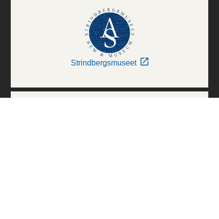
Strindbergsmuseet
Thielska Galleriet