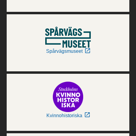
Spårvägsmuseet
Kvinnohistoriska