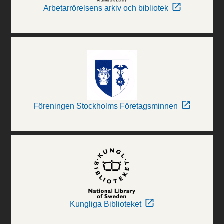
Arbetarrörelsens arkiv och bibliotek
Föreningen Stockholms Företagsminnen
Kungliga Biblioteket