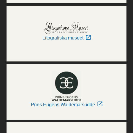
Litografiska museet
Prins Eugens Waldemarsudde