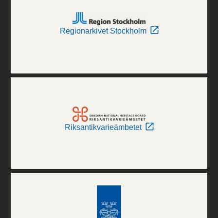
Regionarkivet Stockholm
Riksantikvarieämbetet