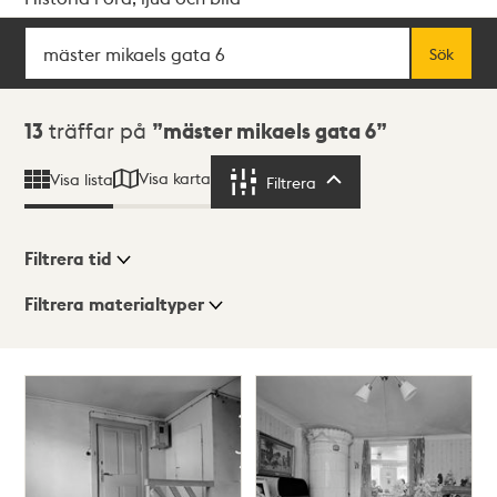
Sök
Fritextsök
Sök
Sökresultat
13
träffar på
mäster mikaels gata 6
Visa karta
Visa lista
Filtrera
Filtrera
Filtrera tid
Filtrera materialtyper
Visningsläge
Totalt
13
träffar
Lista
Karta