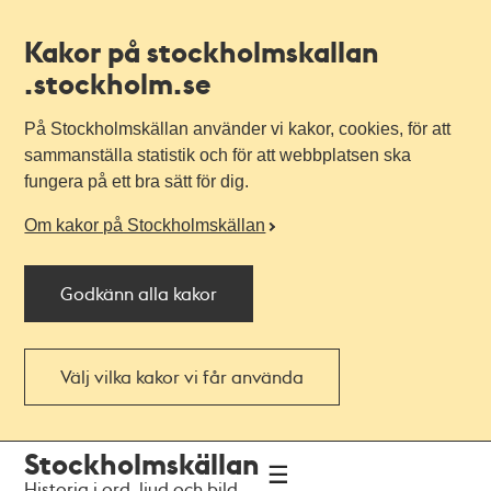
Kakor på stockholmskallan
.stockholm.se
På Stockholmskällan använder vi kakor, cookies, för att
sammanställa statistik och för att webbplatsen ska
fungera på ett bra sätt för dig.
Om kakor på Stockholmskällan
Godkänn alla kakor
Välj vilka kakor vi får använda
Till
Till
Stockholmskällan
navigationen
huvudinnehållet
Historia i ord, ljud och bild