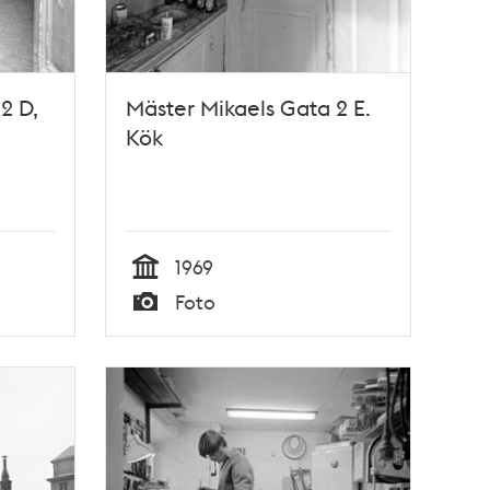
2 D,
Mäster Mikaels Gata 2 E.
Kök
1969
Tid
Foto
Typ