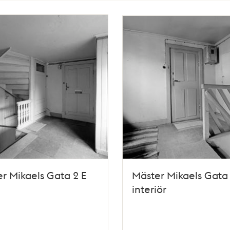
r Mikaels Gata 2 E
Mäster Mikaels Gata 
interiör