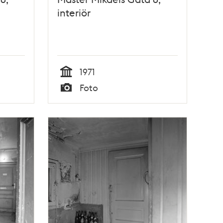
interiör
1971
Tid
Foto
Typ