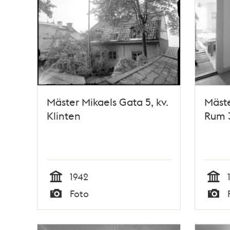
Mäster Mikaels Gata 5, kv.
Mäste
Klinten
Rum 
1942
Tid
Tid
Foto
Typ
Typ