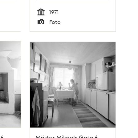
1971
Tid
Foto
Typ
6,
Mäster Mikaels Gata 6,