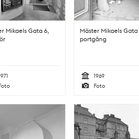
r Mikaels Gata 6,
Mäster Mikaels Gata 
ör
portgång
1971
1969
Tid
Foto
Foto
Typ