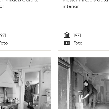
ör
interiör
1971
1971
Tid
Foto
Foto
Typ