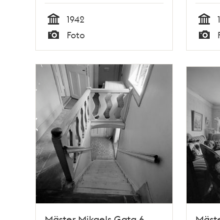
1942
Tid
Tid
Foto
Typ
Typ
Mäster Mikaels Gata 6,
Mäste