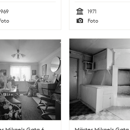
1969
1971
Tid
Foto
Foto
Typ
r Mikaels Gata 6,
Mäster Mikaels Gata 