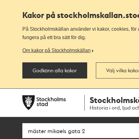
Kakor på stockholmskallan
.st
På Stockholmskällan använder vi kakor, cookies, för a
fungera på ett bra sätt för dig.
Om kakor på Stockholmskällan
Godkänn alla kakor
Välj vilka kak
Till
Till
Stockholmsk
navigationen
huvudinnehållet
Historia i ord, ljud oc
Sök
Fritextsök