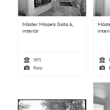
Mäster Mikaels Gata 6,
Mäste
interiör
interi
1971
Tid
Tid
Foto
Typ
Typ