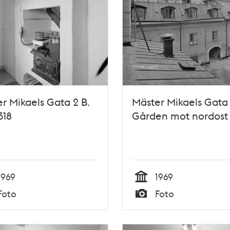
r Mikaels Gata 2 B.
Mäster Mikaels Gata 
318
Gården mot nordost
1969
1969
Tid
Foto
Foto
Typ