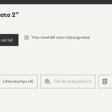
ata 2
Visa innehåll utan tidsangivelse
a på tid
Litteraturtips
(
4
)
Film & rörlig bild
(
0
)