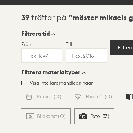
39
mäster mikaels g
träffar på
Sökresultat
Filtrera tid
Från
Till
Visningsläge
Filtrer
Filtrera materialtyper
Lista
Karta
Visa inte lärarhandledningar
Ritning
(
0
)
Föremål
(
0
)
Bildkonst
(
0
)
Foto
(
33
)