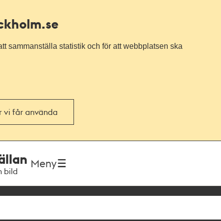
ockholm.se
tt sammanställa statistik och för att webbplatsen ska
or vi får använda
ällan
Meny
h bild