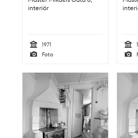
interiör
interi
1971
Tid
Tid
Foto
Typ
Typ