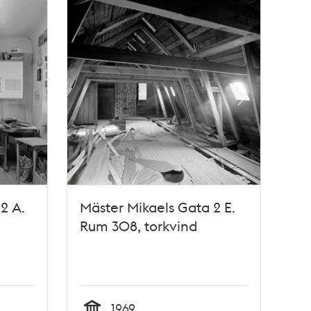
2 A.
Mäster Mikaels Gata 2 E.
Rum 308, torkvind
1969