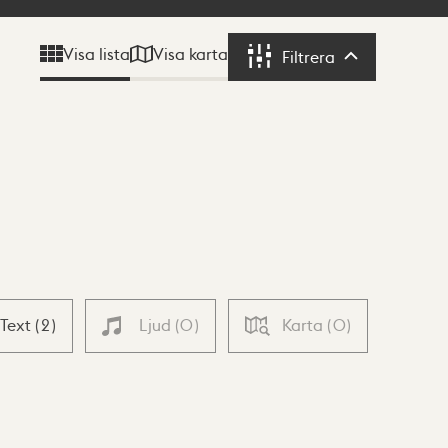
Visa karta
Visa lista
Filtrera
Filtrera
Text
(
2
)
Ljud
(
0
)
Karta
(
0
)