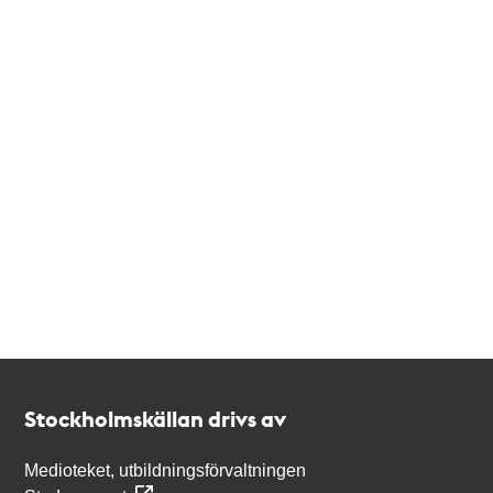
Kontakt
Stockholmskällan
Stockholmskällan drivs av
Medioteket, utbildningsförvaltningen