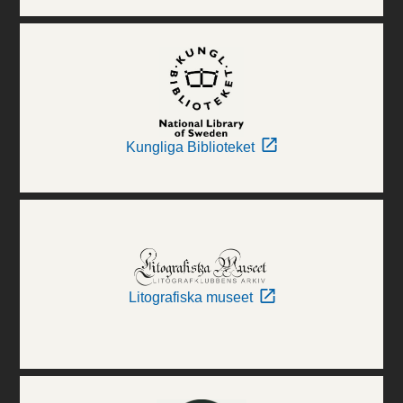
Kungliga Biblioteket
Litografiska museet