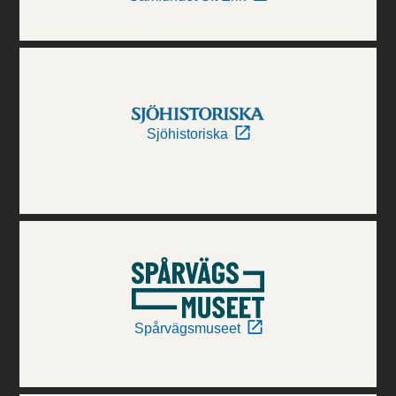
Sjöhistoriska
Spårvägsmuseet