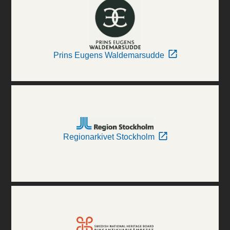
Prins Eugens Waldemarsudde
Regionarkivet Stockholm