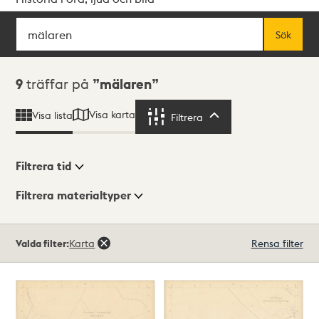
Sök
Fritextsök
Sök
Sökresultat
9
träffar på
mälaren
Visa karta
Visa lista
Filtrera
Filtrera
Filtrera tid
Filtrera materialtyper
Visningsläge
Totalt
Valda filter:
Karta
Rensa filter
9
träffar
Lista
Karta