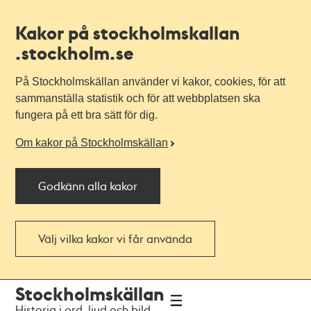
Kakor på stockholmskallan
.stockholm.se
På Stockholmskällan använder vi kakor, cookies, för att
sammanställa statistik och för att webbplatsen ska
fungera på ett bra sätt för dig.
Om kakor på Stockholmskällan
Godkänn alla kakor
Välj vilka kakor vi får använda
Till
Till
Stockholmskällan
navigationen
huvudinnehållet
Historia i ord, ljud och bild