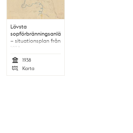
Lövsta
sopförbränningsanläggning
– situationsplan från
1938
1938
Tid
Karta
Typ