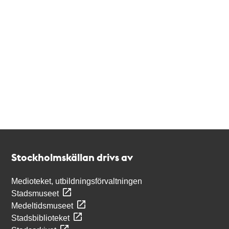
Kontakt
Stockholmskällan
Stockholmskällan drivs av
Medioteket, utbildningsförvaltningen
Stadsmuseet
Medeltidsmuseet
Stadsbiblioteket