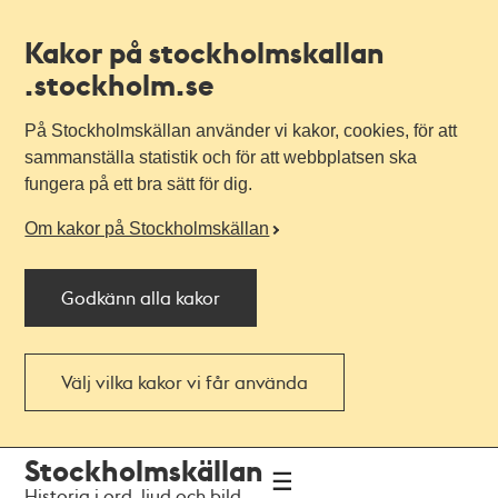
Kakor på stockholmskallan
.stockholm.se
På Stockholmskällan använder vi kakor, cookies, för att
sammanställa statistik och för att webbplatsen ska
fungera på ett bra sätt för dig.
Om kakor på Stockholmskällan
Godkänn alla kakor
Välj vilka kakor vi får använda
Till
Till
Stockholmskällan
navigationen
huvudinnehållet
Historia i ord, ljud och bild