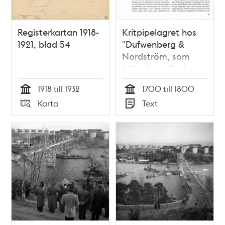
Registerkartan 1918-
Kritpipelagret hos
1921, blad 54
"Dufwenberg &
Nordström, som
hålla öpna Bodar
uppå Södermalms
1918 till 1932
1700 till 1800
torg" : ett
Tid
Tid
Karta
Text
stadsarkeologiskt
Typ
Typ
fynd / Jan-Åke
Ljung och Per
Nelson