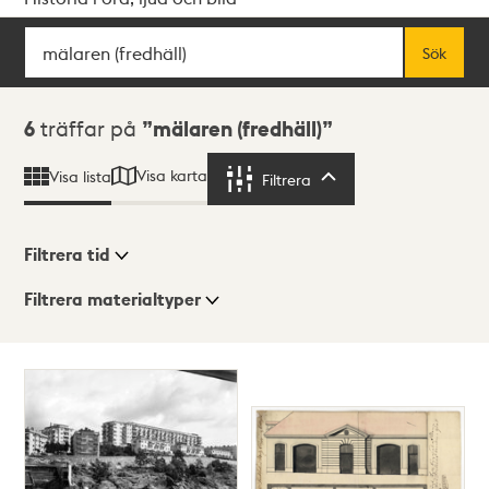
Sök
Fritextsök
Sök
Sökresultat
6
träffar på
mälaren (fredhäll)
Visa karta
Visa lista
Filtrera
Filtrera
Filtrera tid
Filtrera materialtyper
Visningsläge
Totalt
6
träffar
Lista
Karta