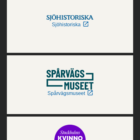
Sjöhistoriska
Spårvägsmuseet