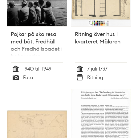
Pojkar på skolresa
Ritning över hus i
med båt. Fredhäll
kvarteret Mälaren
och Fredhällsbadet i
bakgrunden
1940 till 1949
7 juli 1737
Tid
Tid
Foto
Ritning
Typ
Typ