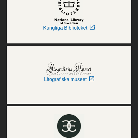
Kungliga Biblioteket
Litografiska museet