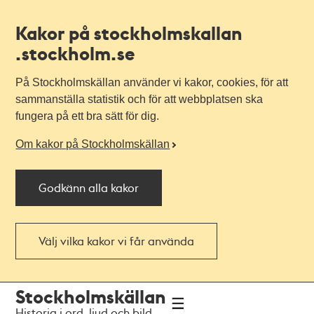
Kakor på stockholmskallan
.stockholm.se
På Stockholmskällan använder vi kakor, cookies, för att
sammanställa statistik och för att webbplatsen ska
fungera på ett bra sätt för dig.
Om kakor på Stockholmskällan
Godkänn alla kakor
Välj vilka kakor vi får använda
Till
Till
Stockholmskällan
navigationen
huvudinnehållet
Historia i ord, ljud och bild