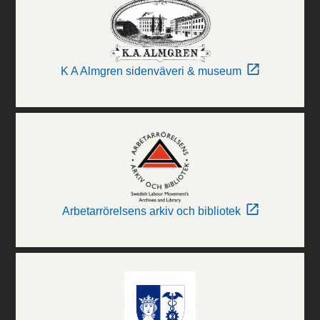
K A Almgren sidenväveri & museum
Arbetarrörelsens arkiv och bibliotek