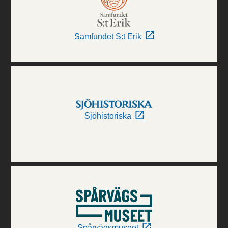
Samfundet S:t Erik
Sjöhistoriska
Spårvägsmuseet