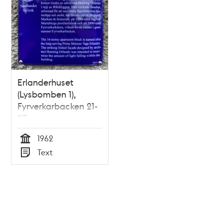
Erlanderhuset
(Lysbomben 1),
Fyrverkarbacken 21-
27
1962
Tid
Text
Typ