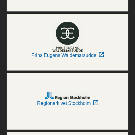
Prins Eugens Waldemarsudde
Regionarkivet Stockholm