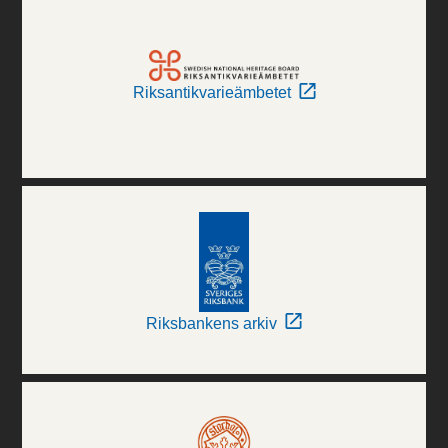
Riksantikvarieämbetet
Riksbankens arkiv