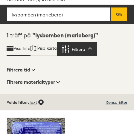
Sök
Fritextsök
Sök
Sökresultat
1
träff på
lysbomben (marieberg)
Visa karta
Visa lista
Filtrera
Filtrera
Filtrera tid
Filtrera materialtyper
Visningsläge
Totalt
Valda filter:
Text
Rensa filter
1
träffar
Lista
Karta