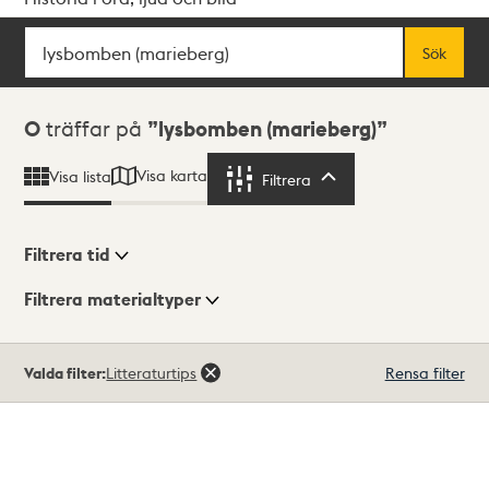
Sök
Fritextsök
Sök
Sökresultat
0
träffar på
lysbomben (marieberg)
Visa karta
Visa lista
Filtrera
Filtrera
Filtrera tid
Filtrera materialtyper
Visningsläge
Totalt
Valda filter:
Litteraturtips
Rensa filter
0
träffar
Lista
Karta