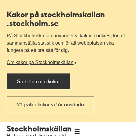
Kakor på stockholmskallan
.stockholm.se
På Stockholmskällan använder vi kakor, cookies, för att
sammanställa statistik och för att webbplatsen ska
fungera på ett bra sätt för dig.
Om kakor på Stockholmskällan
Godkänn alla kakor
Välj vilka kakor vi får använda
Till
Till
Stockholmskällan
navigationen
huvudinnehållet
Historia i ord, ljud och bild