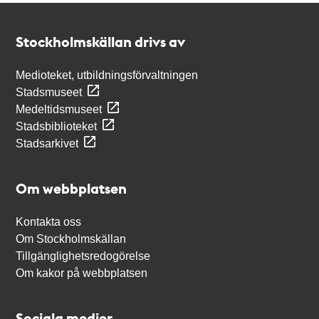
Kontakt
Stockholmskällan
Stockholmskällan drivs av
Medioteket, utbildningsförvaltningen
Stadsmuseet
Medeltidsmuseet
Stadsbiblioteket
Stadsarkivet
Om webbplatsen
Kontakta oss
Om Stockholmskällan
Tillgänglighetsredogörelse
Om kakor på webbplatsen
Sociala medier