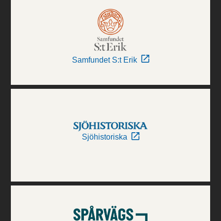
Samfundet S:t Erik
Sjöhistoriska