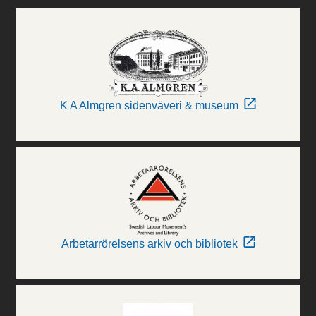
K A Almgren sidenväveri & museum
Arbetarrörelsens arkiv och bibliotek