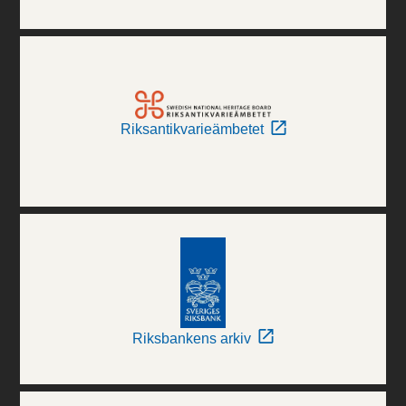
Riksantikvarieämbetet
Riksbankens arkiv