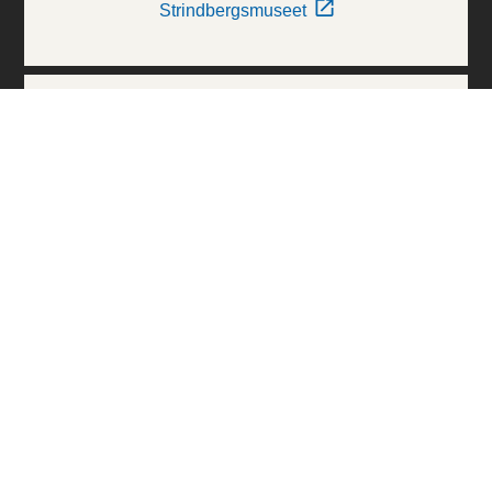
Strindbergsmuseet
Thielska Galleriet
Världskulturmuseerna