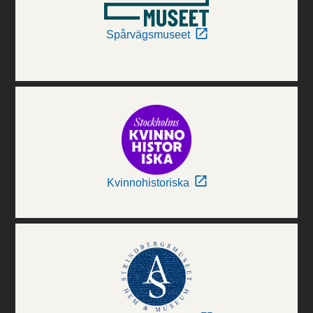
Spårvägsmuseet
Kvinnohistoriska