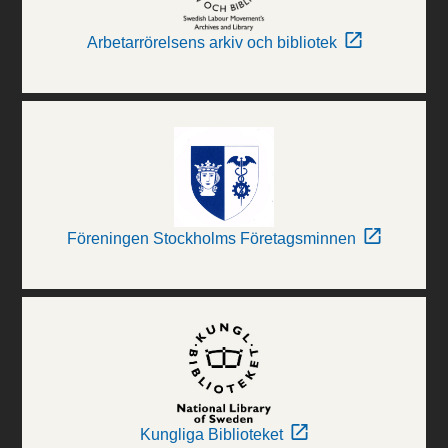
Arbetarrörelsens arkiv och bibliotek
Föreningen Stockholms Företagsminnen
Kungliga Biblioteket