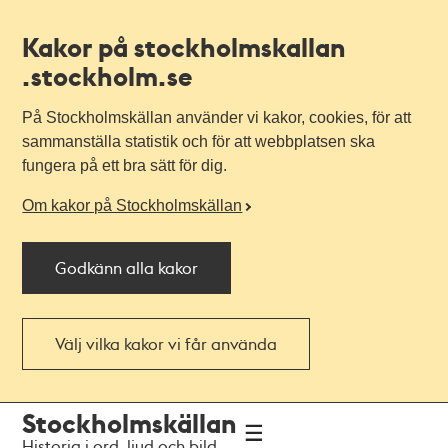
Kakor på stockholmskallan
.stockholm.se
På Stockholmskällan använder vi kakor, cookies, för att
sammanställa statistik och för att webbplatsen ska
fungera på ett bra sätt för dig.
Om kakor på Stockholmskällan
Godkänn alla kakor
Välj vilka kakor vi får använda
Till
Till
Stockholmskällan
navigationen
huvudinnehållet
Historia i ord, ljud och bild