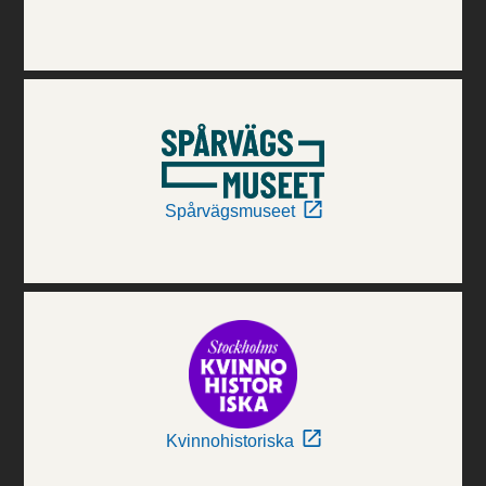
Spårvägsmuseet
Kvinnohistoriska