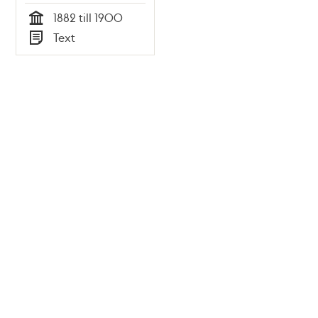
1882 till 1900
Tid
Text
Typ