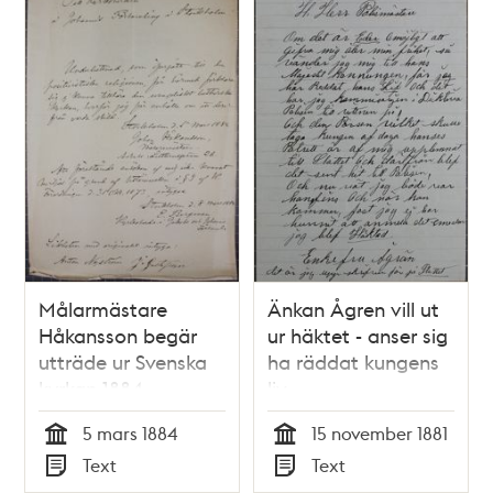
Målarmästare
Änkan Ågren vill ut
Håkansson begär
ur häktet - anser sig
utträde ur Svenska
ha räddat kungens
kyrkan 1884
liv
5 mars 1884
15 november 1881
Tid
Tid
Text
Text
Typ
Typ