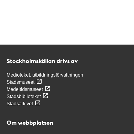
Kontakt
Stockholmskällan
Stockholmskällan drivs av
Medioteket, utbildningsförvaltningen
Stadsmuseet
Medeltidsmuseet
Stadsbiblioteket
Stadsarkivet
Om webbplatsen