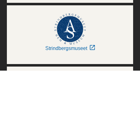
Strindbergsmuseet
Thielska Galleriet