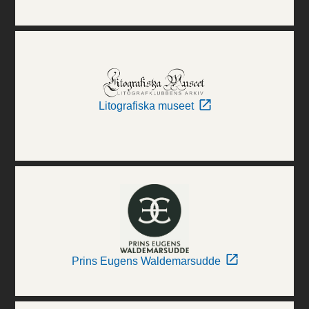
Litografiska museet
Prins Eugens Waldemarsudde