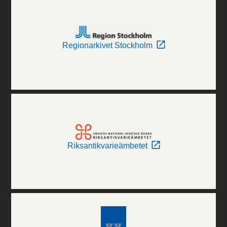
Regionarkivet Stockholm
Riksantikvarieämbetet