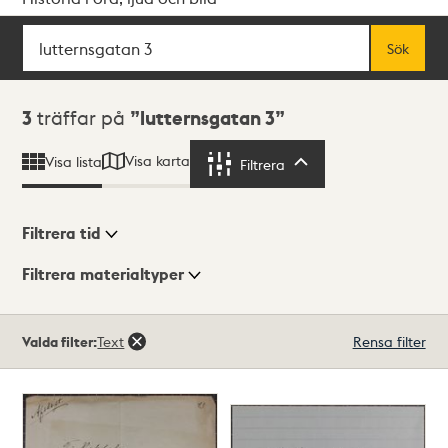
Sök
Fritextsök
Sök
Sökresultat
3
träffar på
lutternsgatan 3
Visa karta
Visa lista
Filtrera
Filtrera
Filtrera tid
Filtrera materialtyper
Visningsläge
Totalt
Valda filter:
Text
Rensa filter
3
träffar
Lista
Karta