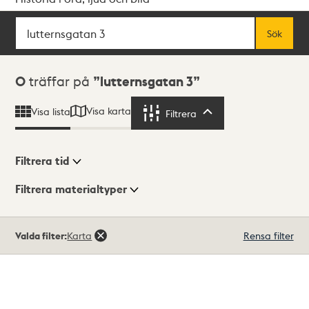
Sök
Fritextsök
Sök
Sökresultat
0
träffar på
lutternsgatan 3
Visa karta
Visa lista
Filtrera
Filtrera
Filtrera tid
Filtrera materialtyper
Visningsläge
Totalt
Valda filter:
Karta
Rensa filter
0
träffar
Lista
Karta