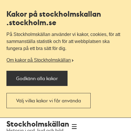
Kakor på stockholmskallan
.stockholm.se
På Stockholmskällan använder vi kakor, cookies, för att
sammanställa statistik och för att webbplatsen ska
fungera på ett bra sätt för dig.
Om kakor på Stockholmskällan
Godkänn alla kakor
Välj vilka kakor vi får använda
Till
Till
Stockholmskällan
navigationen
huvudinnehållet
Historia i ord, ljud och bild