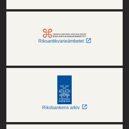
Riksantikvarieämbetet
Riksbankens arkiv