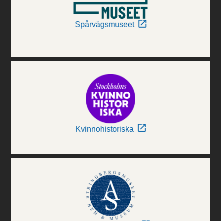
Spårvägsmuseet
Kvinnohistoriska