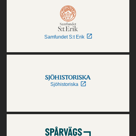
Samfundet S:t Erik
Sjöhistoriska