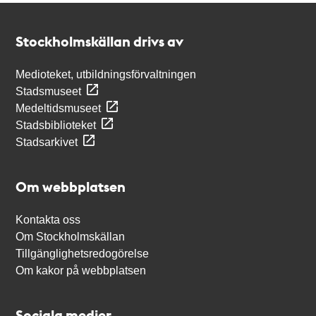
Kontakt
Stockholmskällan
Stockholmskällan drivs av
Medioteket, utbildningsförvaltningen
Stadsmuseet
Medeltidsmuseet
Stadsbiblioteket
Stadsarkivet
Om webbplatsen
Kontakta oss
Om Stockholmskällan
Tillgänglighetsredogörelse
Om kakor på webbplatsen
Sociala medier