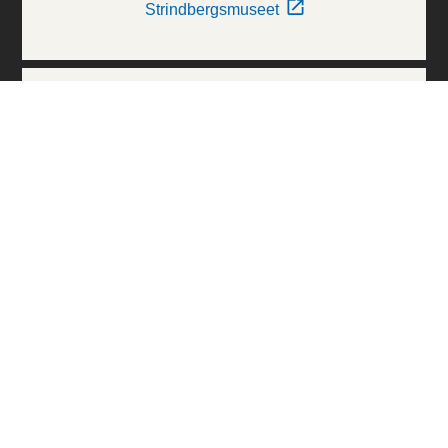
Strindbergsmuseet
Thielska Galleriet
Världskulturmuseerna