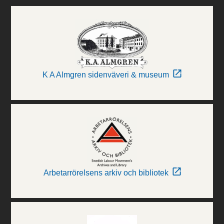
K A Almgren sidenväveri & museum
Arbetarrörelsens arkiv och bibliotek