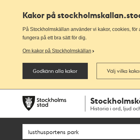
Kakor på stockholmskallan
.st
På Stockholmskällan använder vi kakor, cookies, för a
fungera på ett bra sätt för dig.
Om kakor på Stockholmskällan
Godkänn alla kakor
Välj vilka kak
Till
Till
Stockholmsk
navigationen
huvudinnehållet
Historia i ord, ljud oc
Sök
Fritextsök