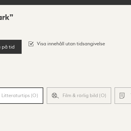
ark
Visa innehåll utan tidsangivelse
a på tid
Litteraturtips
(
0
)
Film & rörlig bild
(
0
)