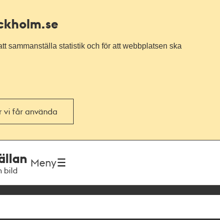
ockholm.se
tt sammanställa statistik och för att webbplatsen ska
or vi får använda
ällan
Meny
h bild