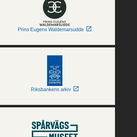
Prins Eugens Waldemarsudde
Riksbankens arkiv