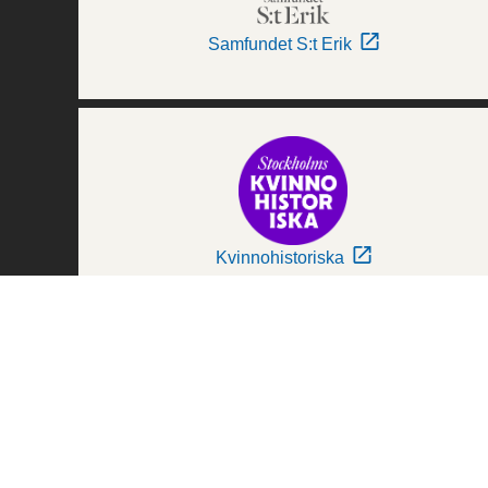
Samfundet S:t Erik
Kvinnohistoriska
Världskulturmuseerna