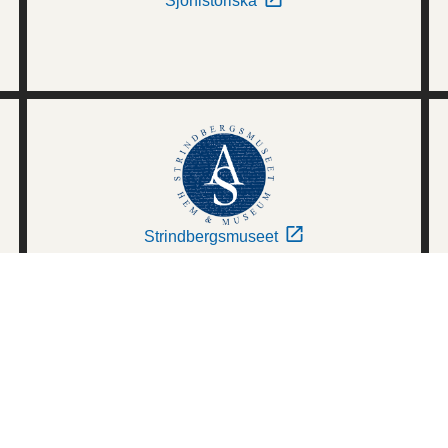
Sjöhistoriska
Strindbergsmuseet