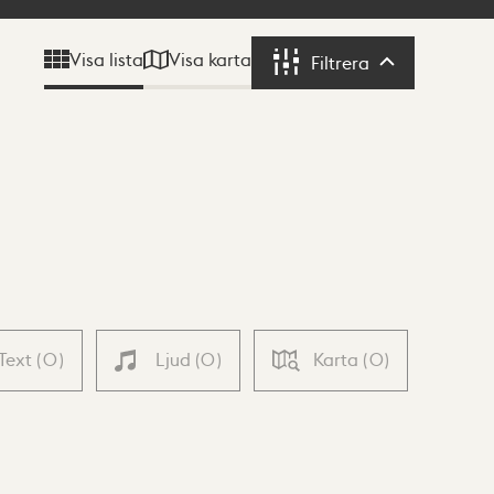
Visa karta
Visa lista
Filtrera
Filtrera
Text
(
0
)
Ljud
(
0
)
Karta
(
0
)