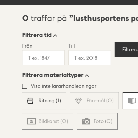
0
lusthusportens p
träffar på
Sökresultat
Filtrera tid
Från
Till
Visningsläge
Filtrer
Filtrera materialtyper
Lista
Karta
Visa inte lärarhandledningar
Ritning
(
1
)
Föremål
(
0
)
Bildkonst
(
0
)
Foto
(
0
)