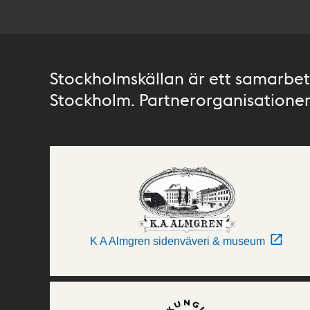
Stockholmskällan är ett samarbete
Stockholm. Partnerorganisationer 
K A Almgren sidenväveri & museum