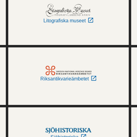
Litografiska museet
Riksantikvarieämbetet