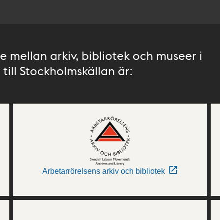
 mellan arkiv, bibliotek och museer i
till Stockholmskällan är:
Arbetarrörelsens arkiv och bibliotek