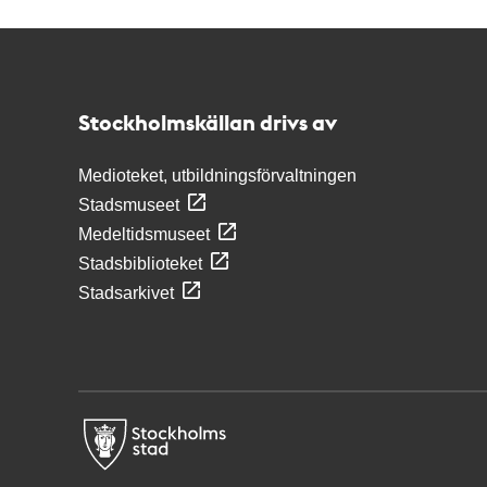
Kontakt
Stockholmskällan
Stockholmskällan drivs av
Medioteket, utbildningsförvaltningen
Stadsmuseet
Medeltidsmuseet
Stadsbiblioteket
Stadsarkivet