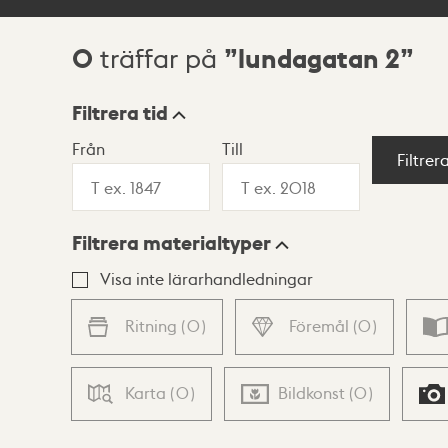
0
lundagatan 2
träffar på
Sökresultat
Filtrera tid
Från
Till
Visningsläge
Filtrer
Filtrera materialtyper
Lista
Karta
Visa inte lärarhandledningar
Ritning
(
0
)
Föremål
(
0
)
Karta
(
0
)
Bildkonst
(
0
)