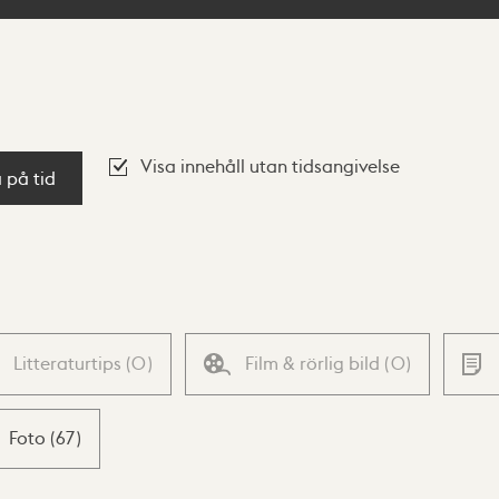
Visa innehåll utan tidsangivelse
a på tid
Litteraturtips
(
0
)
Film & rörlig bild
(
0
)
Foto
(
67
)