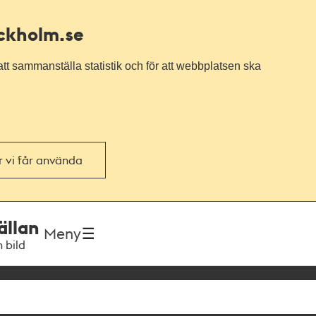
ockholm.se
tt sammanställa statistik och för att webbplatsen ska
or vi får använda
ällan
Meny
h bild