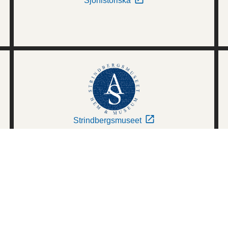
Sjöhistoriska
Strindbergsmuseet