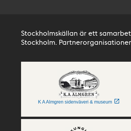
Stockholmskällan är ett samarbete
Stockholm. Partnerorganisationer 
K A Almgren sidenväveri & museum