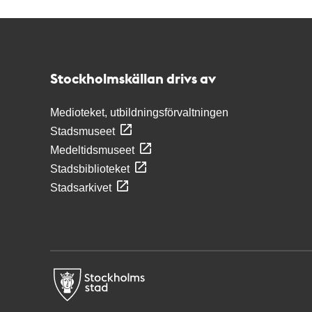
Kontakt
Stockholmskällan
Stockholmskällan drivs av
Medioteket, utbildningsförvaltningen
Stadsmuseet
Medeltidsmuseet
Stadsbiblioteket
Stadsarkivet