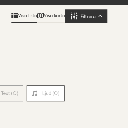
Visa karta
Visa lista
Filtrera
Filtrera
Text
(
0
)
Ljud
(
0
)