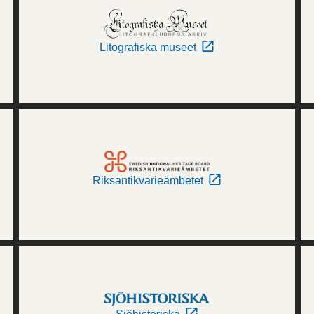
Litografiska museet
Riksantikvarieämbetet