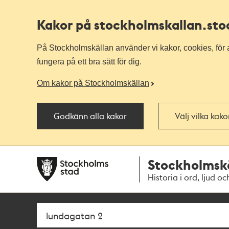
Kakor på stockholmskallan
.st
På Stockholmskällan använder vi kakor, cookies, för a
fungera på ett bra sätt för dig.
Om kakor på Stockholmskällan
Godkänn alla kakor
Välj vilka kak
Till
Till
Stockholmsk
navigationen
huvudinnehållet
Historia i ord, ljud oc
Sök
Fritextsök