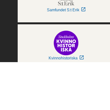
Samfundet S:t Erik
Kvinnohistoriska
Världskulturmuseerna