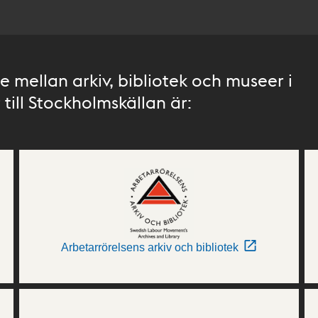
 mellan arkiv, bibliotek och museer i
till Stockholmskällan är:
Arbetarrörelsens arkiv och bibliotek