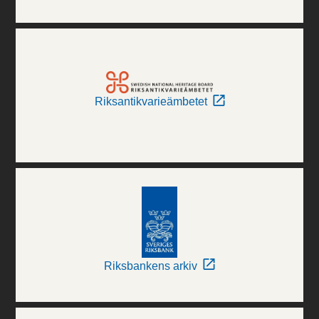
Riksantikvarieämbetet
Riksbankens arkiv