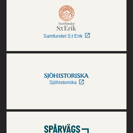
Samfundet S:t Erik
Sjöhistoriska