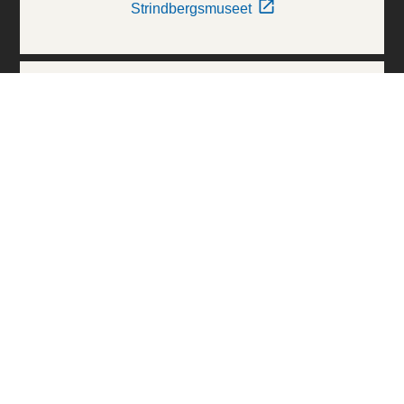
Strindbergsmuseet
Thielska Galleriet
Världskulturmuseerna