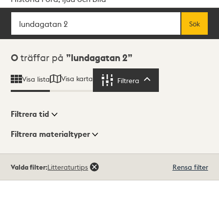
Sök
Fritextsök
Sök
Sökresultat
0
träffar på
lundagatan 2
Visa karta
Visa lista
Filtrera
Filtrera
Filtrera tid
Filtrera materialtyper
Visningsläge
Totalt
Valda filter:
Litteraturtips
Rensa filter
0
träffar
Lista
Karta