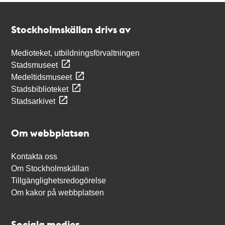
Kontakt
Stockholmskällan
Stockholmskällan drivs av
Medioteket, utbildningsförvaltningen
Stadsmuseet
Medeltidsmuseet
Stadsbiblioteket
Stadsarkivet
Om webbplatsen
Kontakta oss
Om Stockholmskällan
Tillgänglighetsredogörelse
Om kakor på webbplatsen
Sociala medier