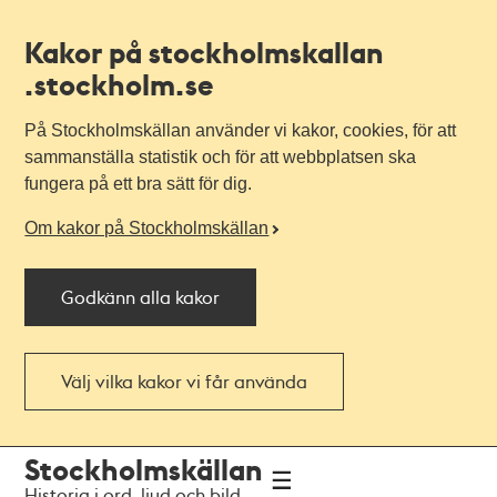
Kakor på stockholmskallan
.stockholm.se
På Stockholmskällan använder vi kakor, cookies, för att
sammanställa statistik och för att webbplatsen ska
fungera på ett bra sätt för dig.
Om kakor på Stockholmskällan
Godkänn alla kakor
Välj vilka kakor vi får använda
Till
Till
Stockholmskällan
navigationen
huvudinnehållet
Historia i ord, ljud och bild