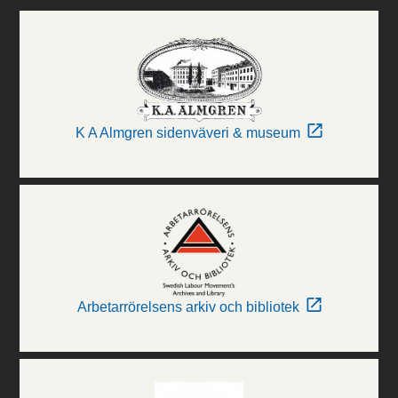
K A Almgren sidenväveri & museum
Arbetarrörelsens arkiv och bibliotek