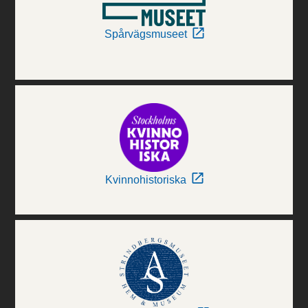
Spårvägsmuseet
Kvinnohistoriska