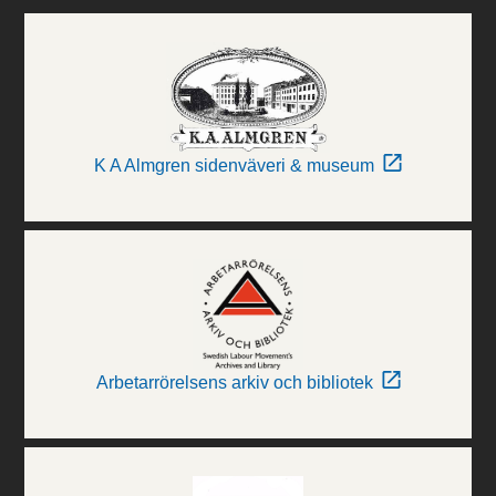
K A Almgren sidenväveri & museum
Arbetarrörelsens arkiv och bibliotek