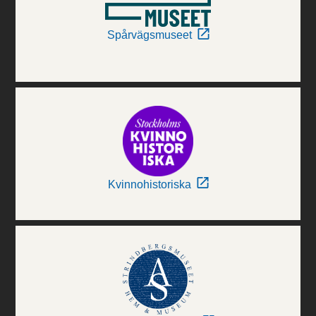
Spårvägsmuseet
Kvinnohistoriska