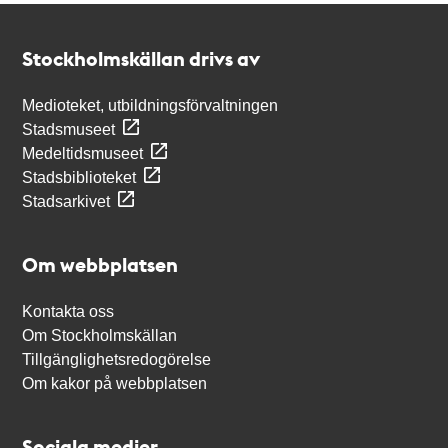
Kontakt
Stockholmskällan
Stockholmskällan drivs av
Medioteket, utbildningsförvaltningen
Stadsmuseet
Medeltidsmuseet
Stadsbiblioteket
Stadsarkivet
Om webbplatsen
Kontakta oss
Om Stockholmskällan
Tillgänglighetsredogörelse
Om kakor på webbplatsen
Sociala medier