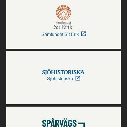
Samfundet S:t Erik
Sjöhistoriska