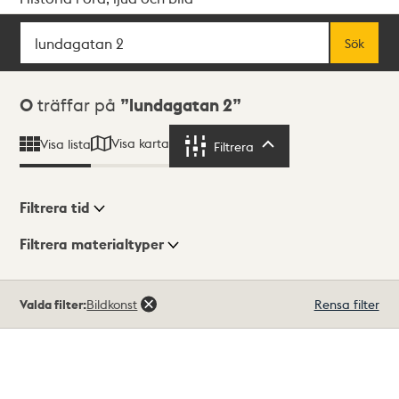
Sök
Fritextsök
Sök
Sökresultat
0
träffar på
lundagatan 2
Visa karta
Visa lista
Filtrera
Filtrera
Filtrera tid
Filtrera materialtyper
Visningsläge
Totalt
Valda filter:
Bildkonst
Rensa filter
0
träffar
Lista
Karta