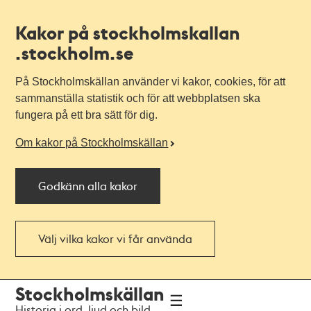
Kakor på stockholmskallan
.stockholm.se
På Stockholmskällan använder vi kakor, cookies, för att
sammanställa statistik och för att webbplatsen ska
fungera på ett bra sätt för dig.
Om kakor på Stockholmskällan
Godkänn alla kakor
Välj vilka kakor vi får använda
Till
Till
Stockholmskällan
navigationen
huvudinnehållet
Historia i ord, ljud och bild