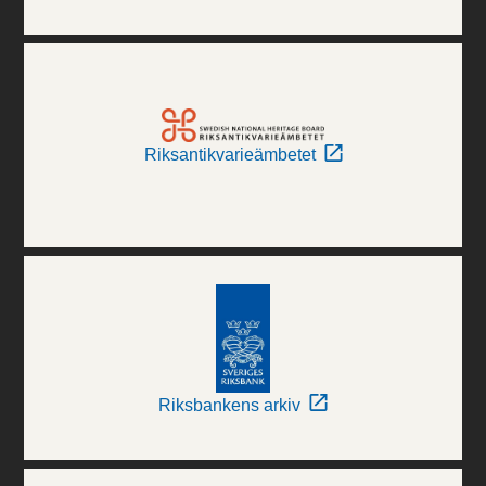
Riksantikvarieämbetet
Riksbankens arkiv