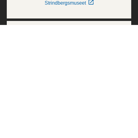
Strindbergsmuseet
Thielska Galleriet
Världskulturmuseerna