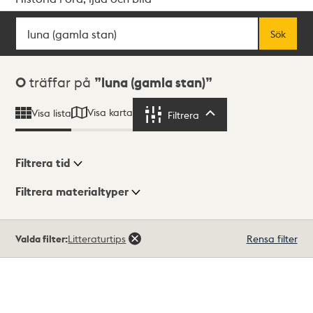
Sök
Fritextsök
Sök
Sökresultat
0
träffar på
luna (gamla stan)
Visa karta
Visa lista
Filtrera
Filtrera
Filtrera tid
Filtrera materialtyper
Visningsläge
Totalt
Valda filter:
Litteraturtips
Rensa filter
0
träffar
Lista
Karta