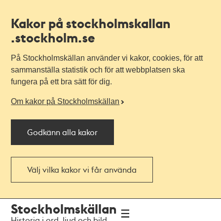
Kakor på stockholmskallan
.stockholm.se
På Stockholmskällan använder vi kakor, cookies, för att
sammanställa statistik och för att webbplatsen ska
fungera på ett bra sätt för dig.
Om kakor på Stockholmskällan
Godkänn alla kakor
Välj vilka kakor vi får använda
Till
Till
Stockholmskällan
navigationen
huvudinnehållet
Historia i ord, ljud och bild