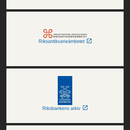
Riksantikvarieämbetet
Riksbankens arkiv