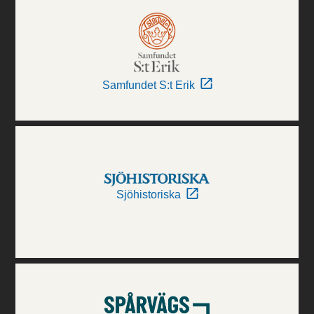
Samfundet S:t Erik
Sjöhistoriska