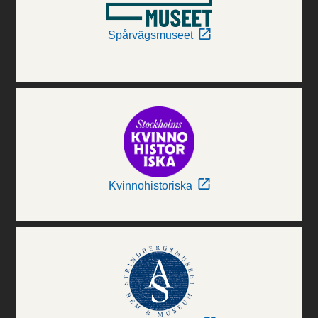
Spårvägsmuseet
Kvinnohistoriska