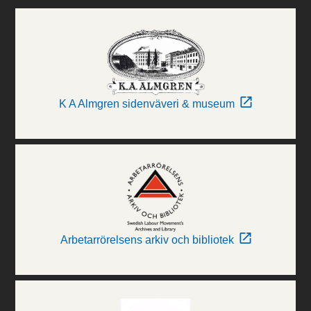
K A Almgren sidenväveri & museum
Arbetarrörelsens arkiv och bibliotek