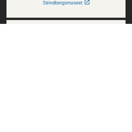
Strindbergsmuseet
Thielska Galleriet
Världskulturmuseerna