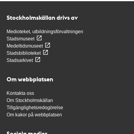
Kontakt
Stockholmskällan
Stockholmskällan drivs av
Medioteket, utbildningsförvaltningen
Stadsmuseet
Medeltidsmuseet
Stadsbiblioteket
Stadsarkivet
Om webbplatsen
Kontakta oss
Om Stockholmskällan
Tillgänglighetsredogörelse
Om kakor på webbplatsen
Sociala medier