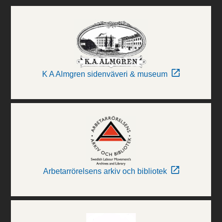
K A Almgren sidenväveri & museum
Arbetarrörelsens arkiv och bibliotek