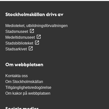
Kontakt
Stockholmskällan
Stockholmskällan drivs av
Medioteket, utbildningsförvaltningen
Stadsmuseet
Medeltidsmuseet
Stadsbiblioteket
Stadsarkivet
Om webbplatsen
Kontakta oss
Om Stockholmskällan
Tillgänglighetsredogörelse
Om kakor på webbplatsen
Sociala medier