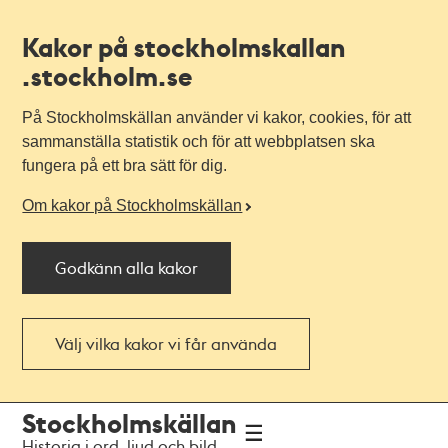
Kakor på stockholmskallan
.stockholm.se
På Stockholmskällan använder vi kakor, cookies, för att
sammanställa statistik och för att webbplatsen ska
fungera på ett bra sätt för dig.
Om kakor på Stockholmskällan
Godkänn alla kakor
Välj vilka kakor vi får använda
Till
Till
Stockholmskällan
navigationen
huvudinnehållet
Historia i ord, ljud och bild