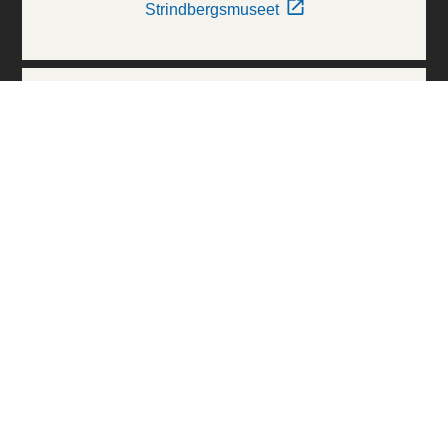
Strindbergsmuseet
Thielska Galleriet
Världskulturmuseerna