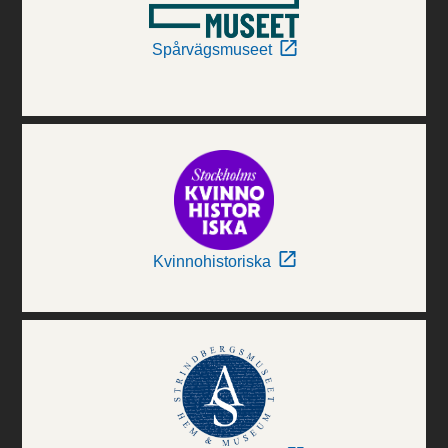
Spårvägsmuseet
Kvinnohistoriska