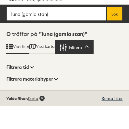
Sök
Fritextsök
Sök
Sökresultat
0
träffar på
luna (gamla stan)
Visa karta
Visa lista
Filtrera
Filtrera
Filtrera tid
Filtrera materialtyper
Visningsläge
Totalt
Valda filter:
Karta
Rensa filter
0
träffar
Lista
Karta