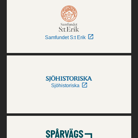
Samfundet S:t Erik
Sjöhistoriska