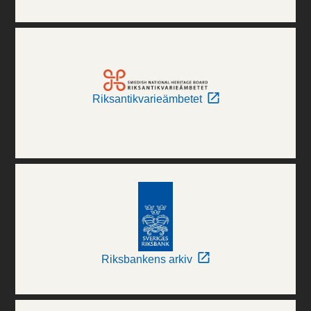
Riksantikvarieämbetet
Riksbankens arkiv