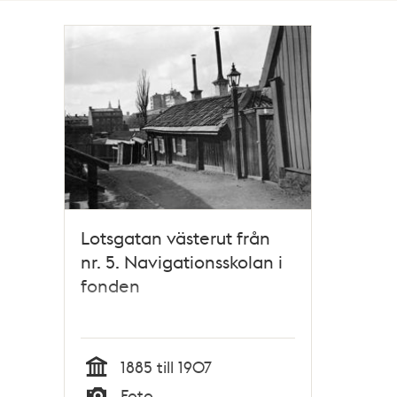
Totalt
1
träffar
Lotsgatan västerut från
nr. 5. Navigationsskolan i
fonden
1885 till 1907
Tid
Foto