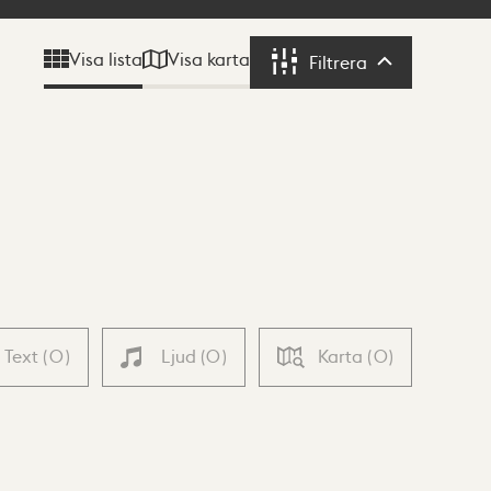
Visa karta
Visa lista
Filtrera
Filtrera
Text
(
0
)
Ljud
(
0
)
Karta
(
0
)