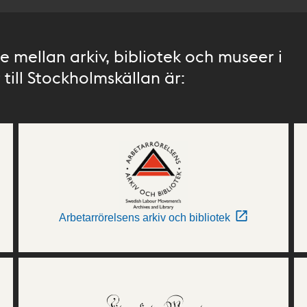
 mellan arkiv, bibliotek och museer i
till Stockholmskällan är:
Arbetarrörelsens arkiv och bibliotek