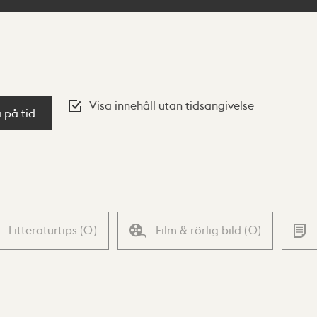
Visa innehåll utan tidsangivelse
a på tid
Litteraturtips
(
0
)
Film & rörlig bild
(
0
)