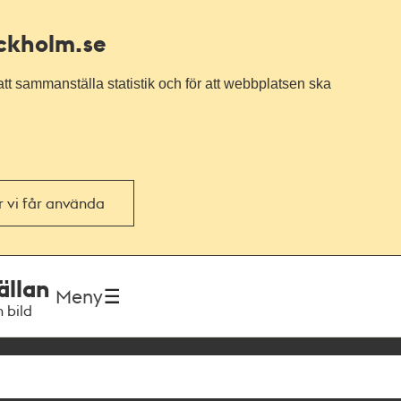
ockholm.se
tt sammanställa statistik och för att webbplatsen ska
or vi får använda
ällan
Meny
h bild