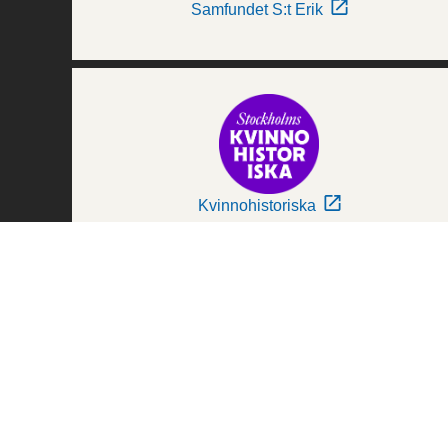
Samfundet S:t Erik
Kvinnohistoriska
Världskulturmuseerna