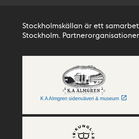
Stockholmskällan är ett samarbete
Stockholm. Partnerorganisationer 
K A Almgren sidenväveri & museum