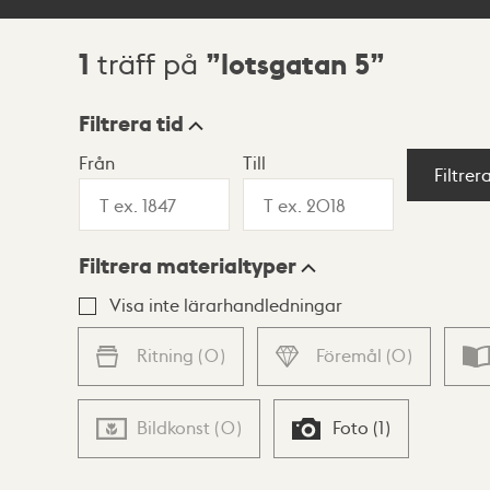
1
lotsgatan 5
träff på
Sökresultat
Filtrera tid
Från
Till
Visningsläge
Filtrer
Filtrera materialtyper
Lista
Karta
Visa inte lärarhandledningar
Ritning
(
0
)
Föremål
(
0
)
Bildkonst
(
0
)
Foto
(
1
)