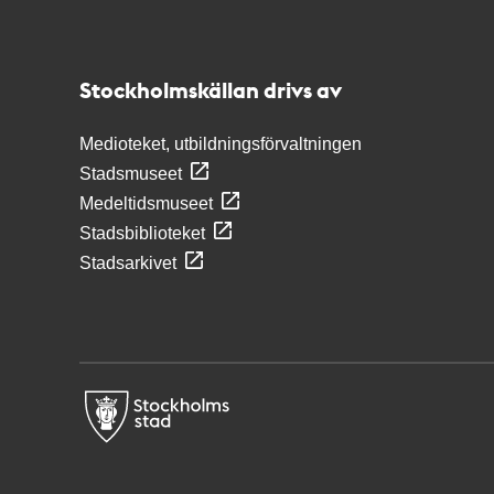
Kontakt
Stockholmskällan
Stockholmskällan drivs av
Medioteket, utbildningsförvaltningen
Stadsmuseet
Medeltidsmuseet
Stadsbiblioteket
Stadsarkivet