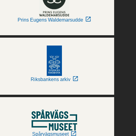
Prins Eugens Waldemarsudde
Riksbankens arkiv
Spårvägsmuseet