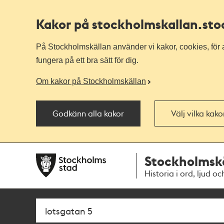
Kakor på stockholmskallan
.st
På Stockholmskällan använder vi kakor, cookies, för a
fungera på ett bra sätt för dig.
Om kakor på Stockholmskällan
Godkänn alla kakor
Välj vilka kak
Till
Till
Stockholmsk
navigationen
huvudinnehållet
Historia i ord, ljud oc
Sök
Fritextsök