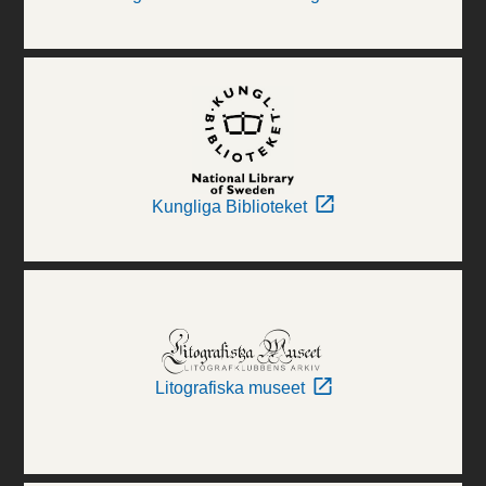
Kungliga Biblioteket
Litografiska museet