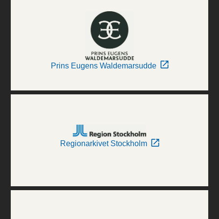
Prins Eugens Waldemarsudde
Regionarkivet Stockholm