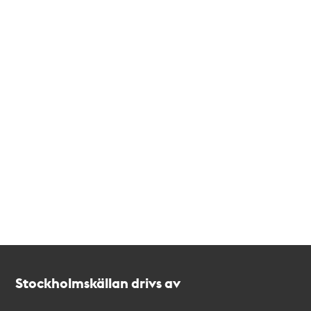
Kontakt
Stockholmskällan
Stockholmskällan drivs av