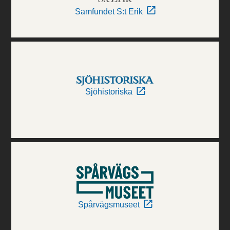
Samfundet S:t Erik
Sjöhistoriska
Spårvägsmuseet