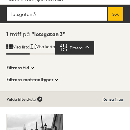
Sök
Fritextsök
Sök
Sökresultat
1
träff på
lotsgatan 3
Visa karta
Visa lista
Filtrera
Filtrera
Filtrera tid
Filtrera materialtyper
Visningsläge
Totalt
Valda filter:
Foto
Rensa filter
1
träffar
Lista
Karta