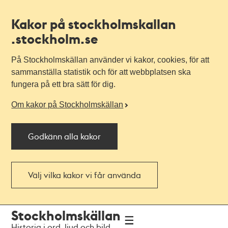
Kakor på stockholmskallan
.stockholm.se
På Stockholmskällan använder vi kakor, cookies, för att
sammanställa statistik och för att webbplatsen ska
fungera på ett bra sätt för dig.
Om kakor på Stockholmskällan
Godkänn alla kakor
Välj vilka kakor vi får använda
Till
Till
Stockholmskällan
navigationen
huvudinnehållet
Historia i ord, ljud och bild