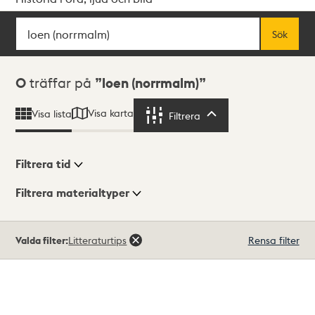
Sök
Fritextsök
Sök
Sökresultat
0
träffar på
loen (norrmalm)
Visa karta
Visa lista
Filtrera
Filtrera
Filtrera tid
Filtrera materialtyper
Visningsläge
Totalt
Valda filter:
Litteraturtips
Rensa filter
0
träffar
Lista
Karta