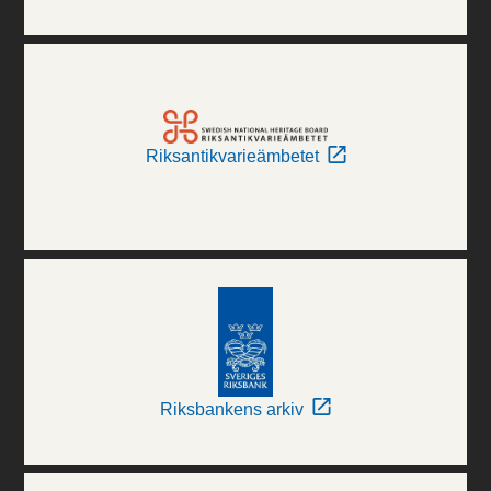
Riksantikvarieämbetet
Riksbankens arkiv