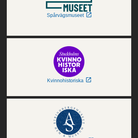
Spårvägsmuseet
Kvinnohistoriska