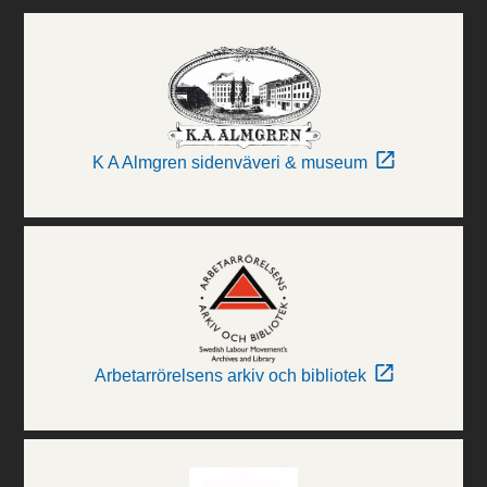
K A Almgren sidenväveri & museum
Arbetarrörelsens arkiv och bibliotek