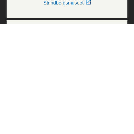
Strindbergsmuseet
Thielska Galleriet
Världskulturmuseerna