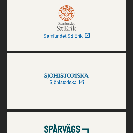
Samfundet S:t Erik
Sjöhistoriska