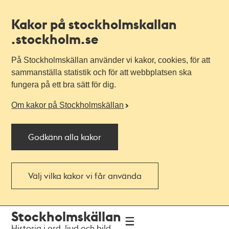
Kakor på stockholmskallan
.stockholm.se
På Stockholmskällan använder vi kakor, cookies, för att
sammanställa statistik och för att webbplatsen ska
fungera på ett bra sätt för dig.
Om kakor på Stockholmskällan
Godkänn alla kakor
Välj vilka kakor vi får använda
Till
Till
Stockholmskällan
navigationen
huvudinnehållet
Historia i ord, ljud och bild