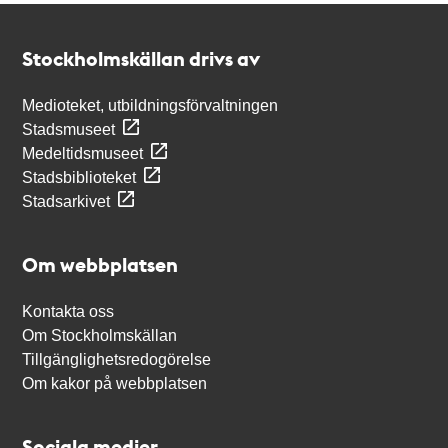
Kontakt
Stockholmskällan
Stockholmskällan drivs av
Medioteket, utbildningsförvaltningen
Stadsmuseet
Medeltidsmuseet
Stadsbiblioteket
Stadsarkivet
Om webbplatsen
Kontakta oss
Om Stockholmskällan
Tillgänglighetsredogörelse
Om kakor på webbplatsen
Sociala medier