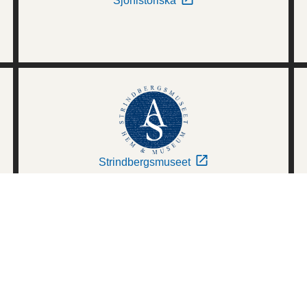
Sjöhistoriska
Strindbergsmuseet