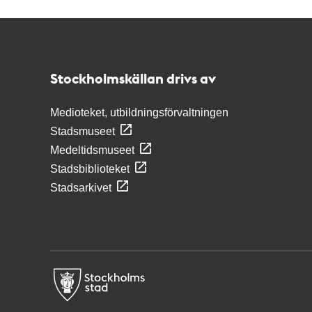
Kontakt
Stockholmskällan
Stockholmskällan drivs av
Medioteket, utbildningsförvaltningen
Stadsmuseet
Medeltidsmuseet
Stadsbiblioteket
Stadsarkivet