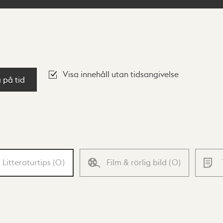
Visa innehåll utan tidsangivelse
a på tid
Litteraturtips
(
0
)
Film & rörlig bild
(
0
)