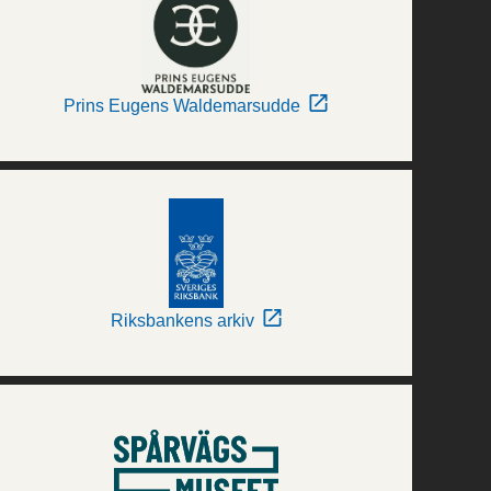
Prins Eugens Waldemarsudde
Riksbankens arkiv