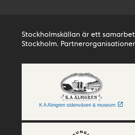
Stockholmskällan är ett samarbete
Stockholm. Partnerorganisationer 
K A Almgren sidenväveri & museum