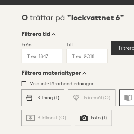
0
lockvattnet 6
träffar på
Sökresultat
Filtrera tid
Från
Till
Visningsläge
Filtrer
Filtrera materialtyper
Lista
Karta
Visa inte lärarhandledningar
Ritning
(
1
)
Föremål
(
0
)
Bildkonst
(
0
)
Foto
(
1
)