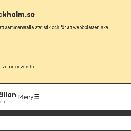
ockholm.se
tt sammanställa statistik och för att webbplatsen ska
or vi får använda
ällan
Meny
h bild