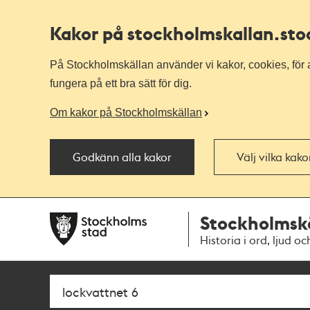
Kakor på stockholmskallan
.st
På Stockholmskällan använder vi kakor, cookies, för a
fungera på ett bra sätt för dig.
Om kakor på Stockholmskällan
Godkänn alla kakor
Välj vilka kak
Till
Till
Stockholmsk
navigationen
huvudinnehållet
Historia i ord, ljud oc
Sök
Fritextsök