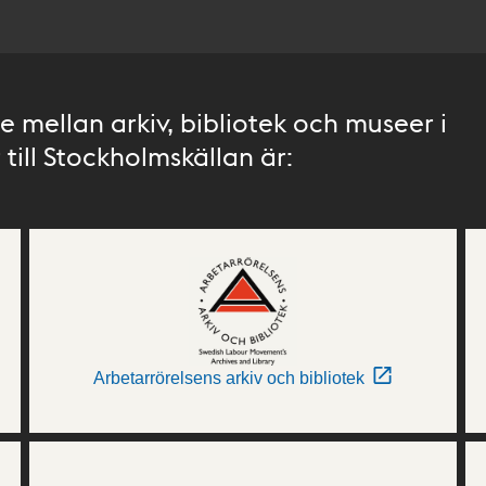
 mellan arkiv, bibliotek och museer i
till Stockholmskällan är:
Arbetarrörelsens arkiv och bibliotek