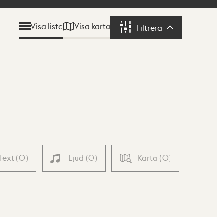
Visa karta
Visa lista
Filtrera
Filtrera
Text
(
0
)
Ljud
(
0
)
Karta
(
0
)