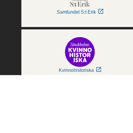
Samfundet S:t Erik
Kvinnohistoriska
Världskulturmuseerna