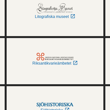
Litografiska museet
Riksantikvarieämbetet