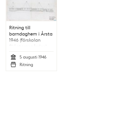
Ritning till
barndaghem i Årsta
1946 (förskolan
Sköntorpsgården)
5 augusti 1946
Tid
Ritning
Typ