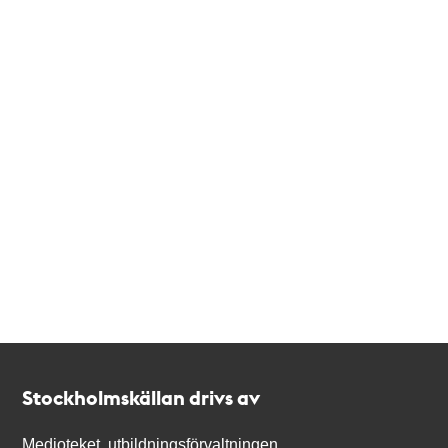
Kontakt
Stockholmskällan
Stockholmskällan drivs av
Medioteket, utbildningsförvaltningen