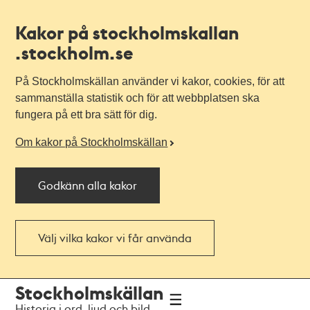
Kakor på stockholmskallan
.stockholm.se
På Stockholmskällan använder vi kakor, cookies, för att
sammanställa statistik och för att webbplatsen ska
fungera på ett bra sätt för dig.
Om kakor på Stockholmskällan
Godkänn alla kakor
Välj vilka kakor vi får använda
Till
Till
Stockholmskällan
navigationen
huvudinnehållet
Historia i ord, ljud och bild