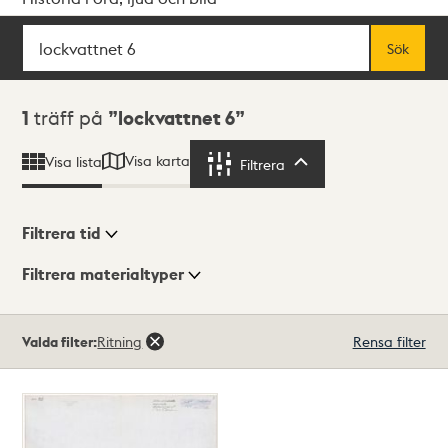
Sök
Fritextsök
Sök
Sökresultat
1
träff på
lockvattnet 6
Visa karta
Visa lista
Filtrera
Filtrera
Filtrera tid
Filtrera materialtyper
Visningsläge
Totalt
Valda filter:
Ritning
Rensa filter
1
träffar
Lista
Karta