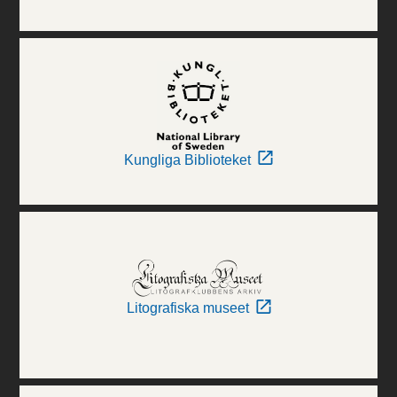
Kungliga Biblioteket
Litografiska museet