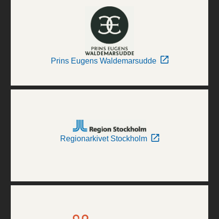
Prins Eugens Waldemarsudde
Regionarkivet Stockholm