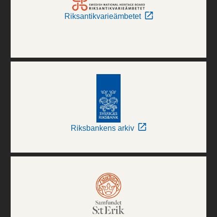
Riksantikvarieämbetet
Riksbankens arkiv