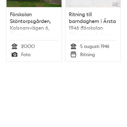
Förskolan
Ritning till
Sköntorpsgården,
barndaghem i Årsta
Kolsnarsvägen 6,
1946 (förskolan
Årsta
Sköntorpsgården)
2000
5 augusti 1946
Tid
Tid
Foto
Ritning
Typ
Typ