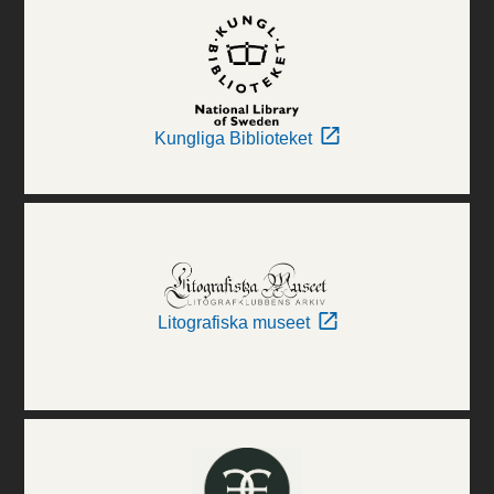
Kungliga Biblioteket
Litografiska museet