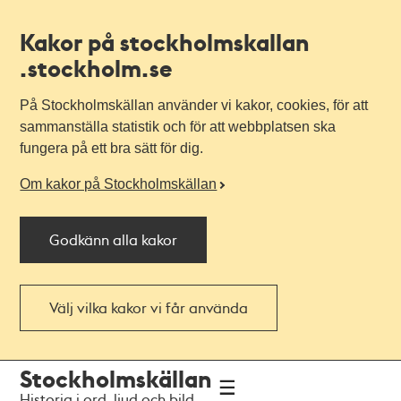
Kakor på stockholmskallan
.stockholm.se
På Stockholmskällan använder vi kakor, cookies, för att
sammanställa statistik och för att webbplatsen ska
fungera på ett bra sätt för dig.
Om kakor på Stockholmskällan
Godkänn alla kakor
Välj vilka kakor vi får använda
Till
Till
Stockholmskällan
navigationen
huvudinnehållet
Historia i ord, ljud och bild