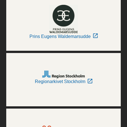
Prins Eugens Waldemarsudde
Regionarkivet Stockholm