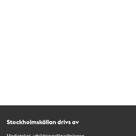
Kontakt
Stockholmskällan
Stockholmskällan drivs av