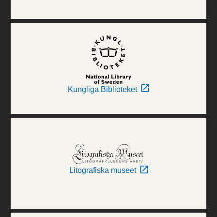
Kungliga Biblioteket
Litografiska museet