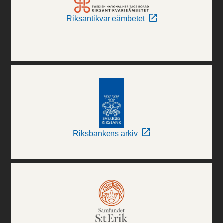
Riksantikvarieämbetet
Riksbankens arkiv