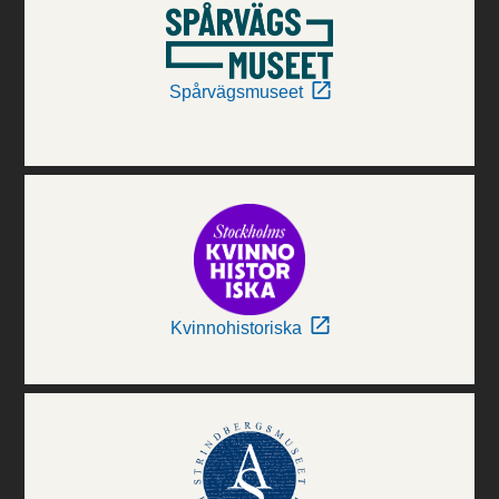
Spårvägsmuseet
Kvinnohistoriska