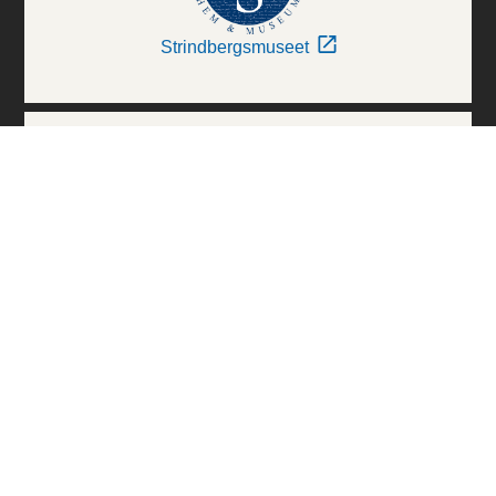
Strindbergsmuseet
Thielska Galleriet
Världskulturmuseerna