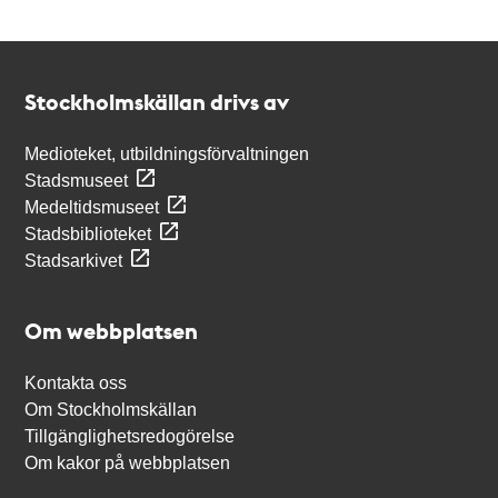
Kontakt
Stockholmskällan
Stockholmskällan drivs av
Medioteket, utbildningsförvaltningen
Stadsmuseet
Medeltidsmuseet
Stadsbiblioteket
Stadsarkivet
Om webbplatsen
Kontakta oss
Om Stockholmskällan
Tillgänglighetsredogörelse
Om kakor på webbplatsen