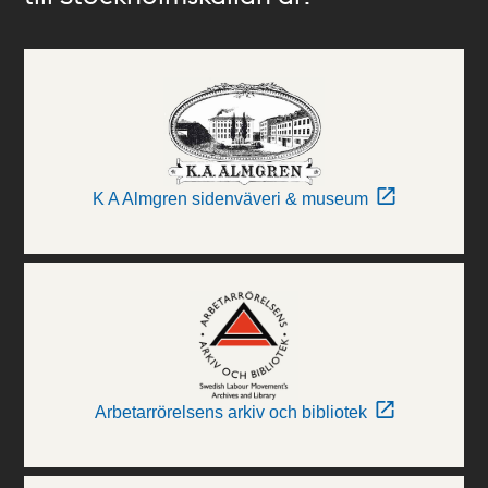
K A Almgren sidenväveri & museum
Arbetarrörelsens arkiv och bibliotek