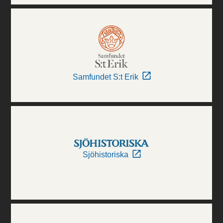
Samfundet S:t Erik
Sjöhistoriska