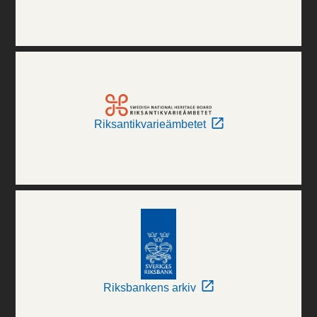
Riksantikvarieämbetet
Riksbankens arkiv