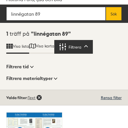
Sök
Fritextsök
Sök
Sökresultat
1
träff på
linnégatan 89
Visa karta
Visa lista
Filtrera
Filtrera
Filtrera tid
Filtrera materialtyper
Visningsläge
Totalt
Valda filter:
Text
Rensa filter
1
träffar
Lista
Karta