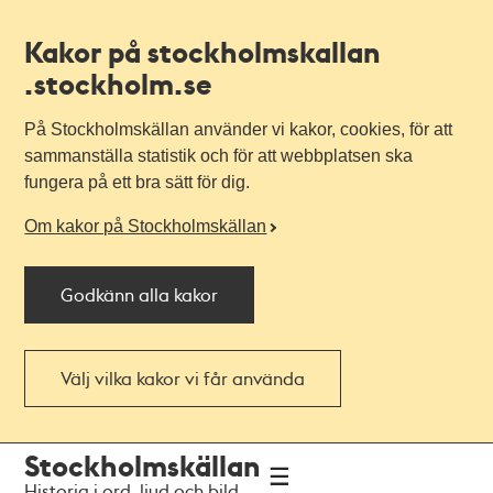
Kakor på stockholmskallan
.stockholm.se
På Stockholmskällan använder vi kakor, cookies, för att
sammanställa statistik och för att webbplatsen ska
fungera på ett bra sätt för dig.
Om kakor på Stockholmskällan
Godkänn alla kakor
Välj vilka kakor vi får använda
Till
Till
Stockholmskällan
navigationen
huvudinnehållet
Historia i ord, ljud och bild