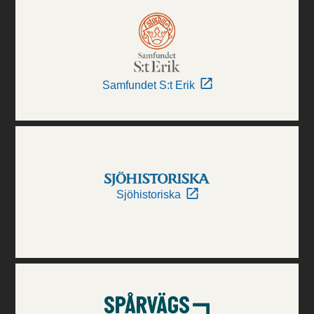
Samfundet S:t Erik
Sjöhistoriska