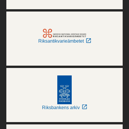
Riksantikvarieämbetet
Riksbankens arkiv