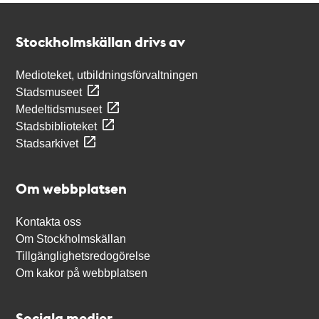
Kontakt
Stockholmskällan
Stockholmskällan drivs av
Medioteket, utbildningsförvaltningen
Stadsmuseet
Medeltidsmuseet
Stadsbiblioteket
Stadsarkivet
Om webbplatsen
Kontakta oss
Om Stockholmskällan
Tillgänglighetsredogörelse
Om kakor på webbplatsen
Sociala medier