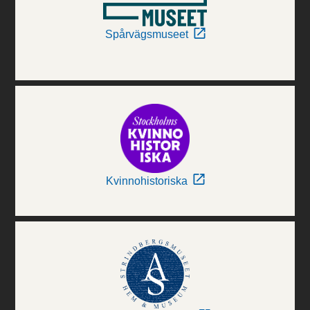
Spårvägsmuseet
Kvinnohistoriska