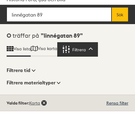
Sök
Fritextsök
Sök
Sökresultat
0
träffar på
linnégatan 89
Visa karta
Visa lista
Filtrera
Filtrera
Filtrera tid
Filtrera materialtyper
Visningsläge
Totalt
Valda filter:
Karta
Rensa filter
0
träffar
Lista
Karta