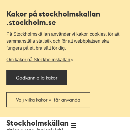
Kakor på stockholmskallan
.stockholm.se
På Stockholmskällan använder vi kakor, cookies, för att
sammanställa statistik och för att webbplatsen ska
fungera på ett bra sätt för dig.
Om kakor på Stockholmskällan
Godkänn alla kakor
Välj vilka kakor vi får använda
Till
Till
Stockholmskällan
navigationen
huvudinnehållet
Historia i ord, ljud och bild