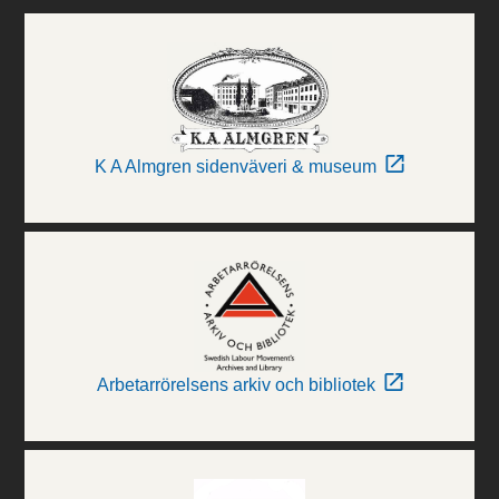
K A Almgren sidenväveri & museum
Arbetarrörelsens arkiv och bibliotek