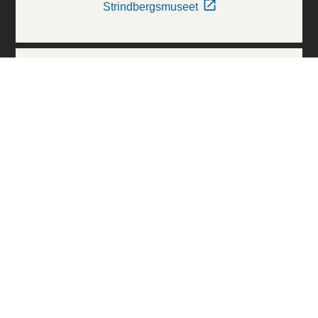
Strindbergsmuseet
Thielska Galleriet
Världskulturmuseerna