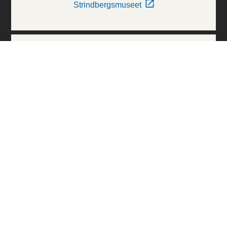
Strindbergsmuseet
Thielska Galleriet
Världskulturmuseerna