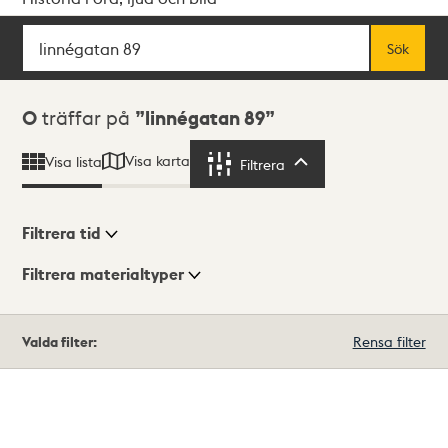
Sök
Fritextsök
Sök
Sökresultat
0
träffar på
linnégatan 89
Visa karta
Visa lista
Filtrera
Filtrera
Filtrera tid
Filtrera materialtyper
Visningsläge
Totalt
Valda filter:
Rensa filter
0
träffar
Lista
Karta