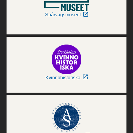
Spårvägsmuseet
Kvinnohistoriska