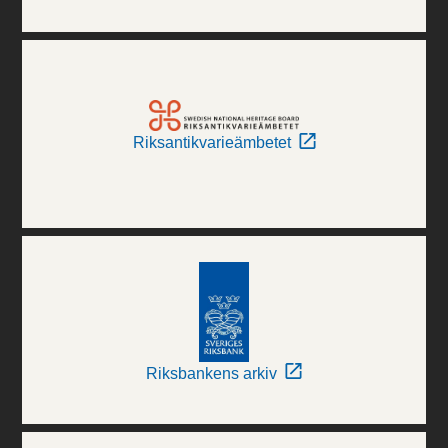
Riksantikvarieämbetet
Riksbankens arkiv