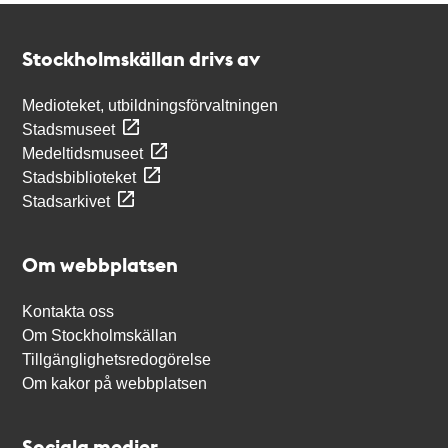
Kontakt
Stockholmskällan
Stockholmskällan drivs av
Medioteket, utbildningsförvaltningen
Stadsmuseet
Medeltidsmuseet
Stadsbiblioteket
Stadsarkivet
Om webbplatsen
Kontakta oss
Om Stockholmskällan
Tillgänglighetsredogörelse
Om kakor på webbplatsen
Sociala medier