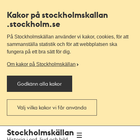
Kakor på stockholmskallan
.stockholm.se
På Stockholmskällan använder vi kakor, cookies, för att
sammanställa statistik och för att webbplatsen ska
fungera på ett bra sätt för dig.
Om kakor på Stockholmskällan
Godkänn alla kakor
Välj vilka kakor vi får använda
Till
Till
Stockholmskällan
navigationen
huvudinnehållet
Historia i ord, ljud och bild