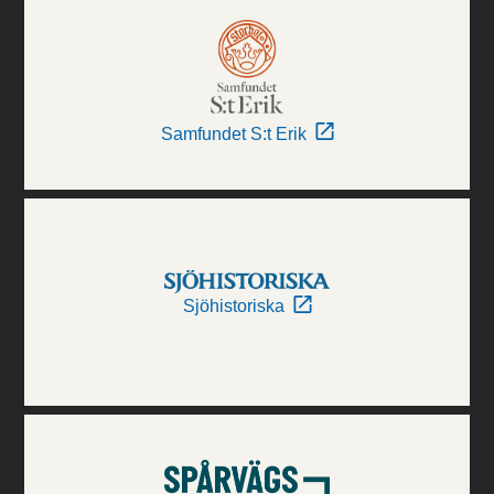
Samfundet S:t Erik
Sjöhistoriska