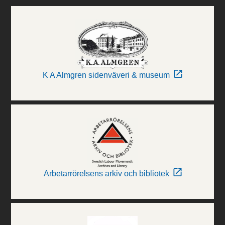
K A Almgren sidenväveri & museum
Arbetarrörelsens arkiv och bibliotek