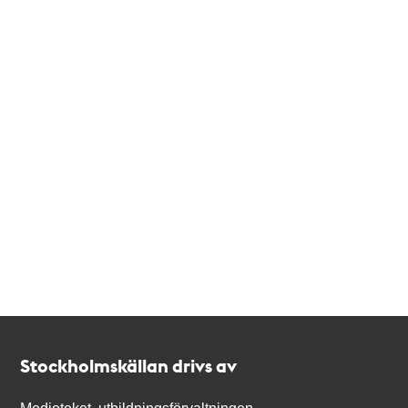
Kontakt
Stockholmskällan
Stockholmskällan drivs av