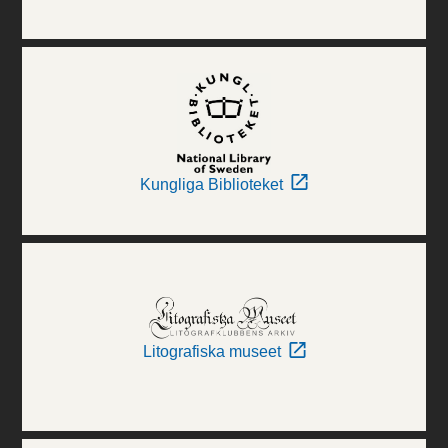
Kungliga Biblioteket
Litografiska museet