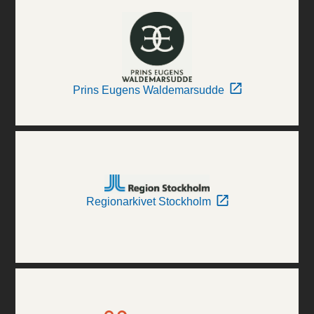
Prins Eugens Waldemarsudde
Regionarkivet Stockholm