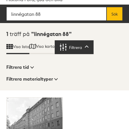
Sök
Fritextsök
Sök
Sökresultat
1
träff på
linnégatan 88
Visa karta
Visa lista
Filtrera
Filtrera
Filtrera tid
Filtrera materialtyper
Visningsläge
Totalt
1
träffar
Lista
Karta