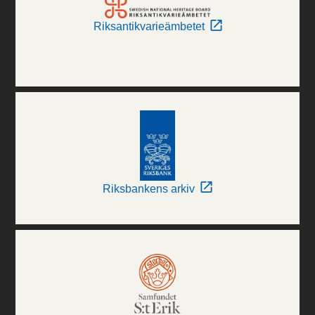
Riksantikvarieämbetet
Riksbankens arkiv