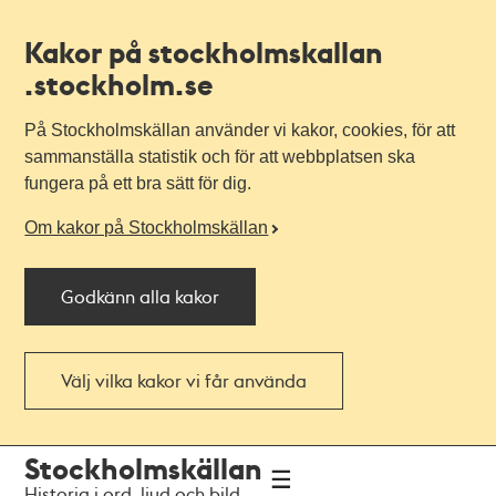
Kakor på stockholmskallan
.stockholm.se
På Stockholmskällan använder vi kakor, cookies, för att
sammanställa statistik och för att webbplatsen ska
fungera på ett bra sätt för dig.
Om kakor på Stockholmskällan
Godkänn alla kakor
Välj vilka kakor vi får använda
Till
Till
Stockholmskällan
navigationen
huvudinnehållet
Historia i ord, ljud och bild