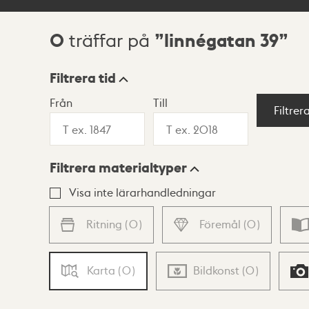
0
linnégatan 39
träffar på
Sökresultat
Filtrera tid
Från
Till
Visningsläge
Filtrer
Filtrera materialtyper
Lista
Karta
Visa inte lärarhandledningar
Ritning
(
0
)
Föremål
(
0
)
Karta
(
0
)
Bildkonst
(
0
)