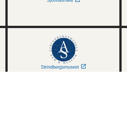
Sjöhistoriska
Strindbergsmuseet