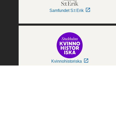
Samfundet S:t Erik
Kvinnohistoriska
Världskulturmuseerna