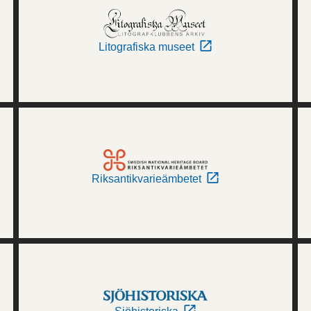
Litografiska museet
Riksantikvarieämbetet