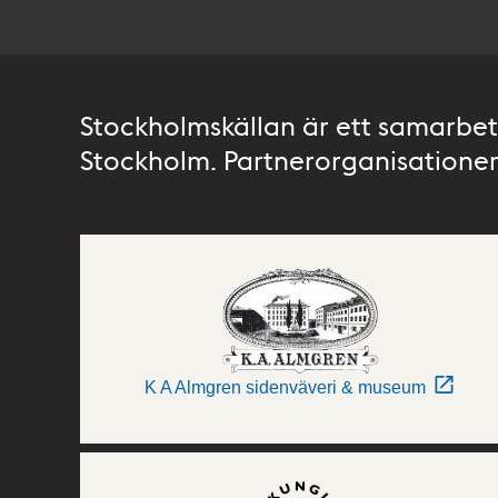
Stockholmskällan är ett samarbete
Stockholm. Partnerorganisationer 
K A Almgren sidenväveri & museum