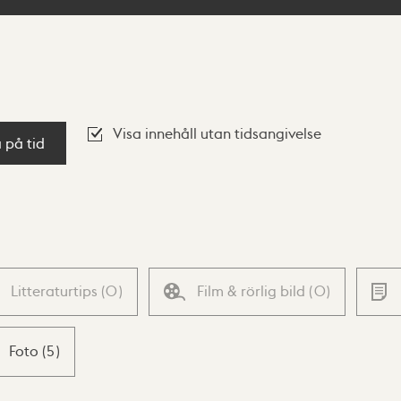
Visa innehåll utan tidsangivelse
a på tid
Litteraturtips
(
0
)
Film & rörlig bild
(
0
)
Foto
(
5
)