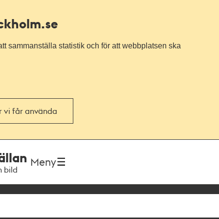
ockholm.se
tt sammanställa statistik och för att webbplatsen ska
or vi får använda
ällan
Meny
h bild