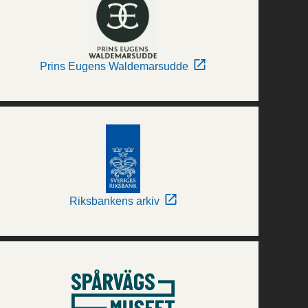
Prins Eugens Waldemarsudde
Riksbankens arkiv