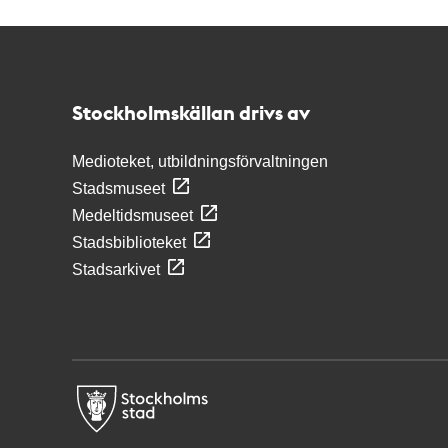
Kontakt
Stockholmskällan
Stockholmskällan drivs av
Medioteket, utbildningsförvaltningen
Stadsmuseet
Medeltidsmuseet
Stadsbiblioteket
Stadsarkivet