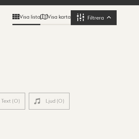
Visa karta
Visa lista
Filtrera
Filtrera
Text
(
0
)
Ljud
(
0
)