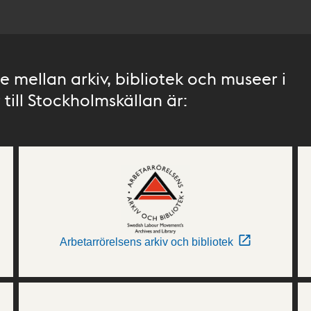
 mellan arkiv, bibliotek och museer i
till Stockholmskällan är:
Arbetarrörelsens arkiv och bibliotek