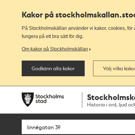
Kakor på stockholmskallan
.st
På Stockholmskällan använder vi kakor, cookies, för a
fungera på ett bra sätt för dig.
Om kakor på Stockholmskällan
Godkänn alla kakor
Välj vilka kak
Till
Till
Stockholmsk
navigationen
huvudinnehållet
Historia i ord, ljud oc
Sök
Fritextsök