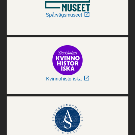
Spårvägsmuseet
Kvinnohistoriska