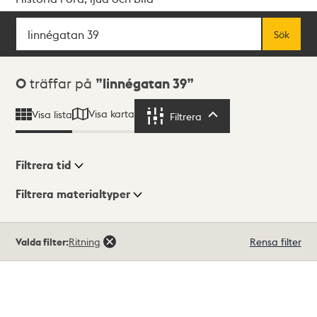
Sök
Fritextsök
Sök
Sökresultat
0
träffar på
linnégatan 39
Visa karta
Visa lista
Filtrera
Filtrera
Filtrera tid
Filtrera materialtyper
Visningsläge
Totalt
Valda filter:
Ritning
Rensa filter
0
träffar
Lista
Karta