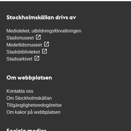
Kontakt
Stockholmskällan
Stockholmskällan drivs av
Medioteket, utbildningsförvaltningen
Stadsmuseet
Medeltidsmuseet
Stadsbiblioteket
Stadsarkivet
Om webbplatsen
Kontakta oss
Om Stockholmskällan
Tillgänglighetsredogörelse
Om kakor på webbplatsen
Sociala medier