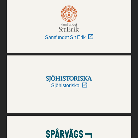
Samfundet S:t Erik
Sjöhistoriska