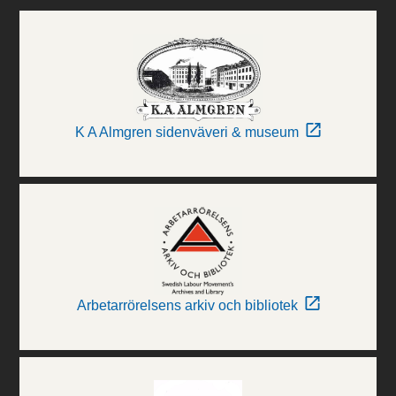
K A Almgren sidenväveri & museum
Arbetarrörelsens arkiv och bibliotek