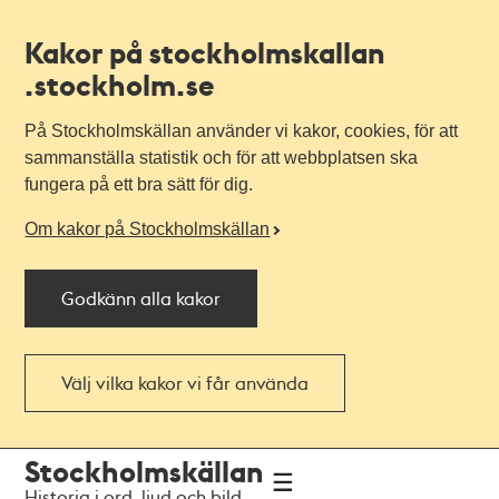
Kakor på stockholmskallan
.stockholm.se
På Stockholmskällan använder vi kakor, cookies, för att
sammanställa statistik och för att webbplatsen ska
fungera på ett bra sätt för dig.
Om kakor på Stockholmskällan
Godkänn alla kakor
Välj vilka kakor vi får använda
Till
Till
Stockholmskällan
navigationen
huvudinnehållet
Historia i ord, ljud och bild