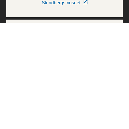
Strindbergsmuseet
Thielska Galleriet
Världskulturmuseerna