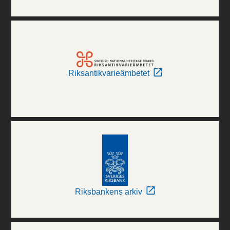
Riksantikvarieämbetet
Riksbankens arkiv