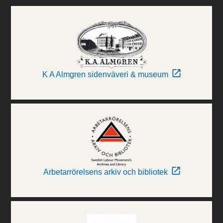
K A Almgren sidenväveri & museum
Arbetarrörelsens arkiv och bibliotek