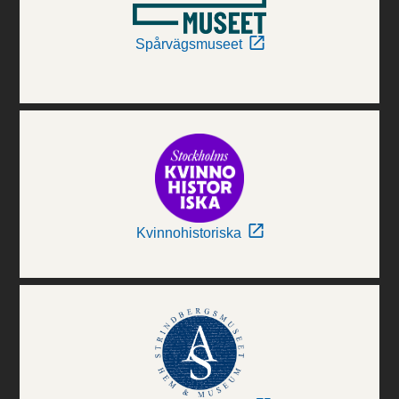
Spårvägsmuseet
Kvinnohistoriska