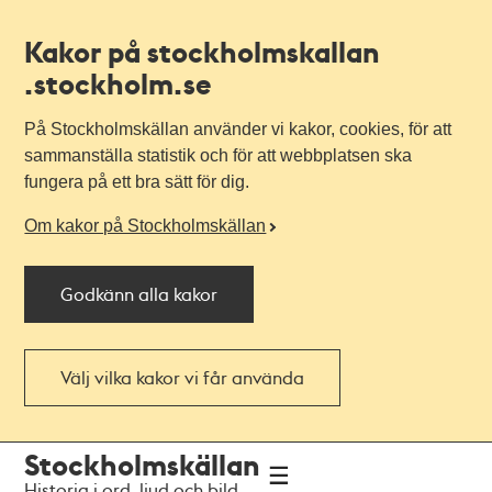
Kakor på stockholmskallan
.stockholm.se
På Stockholmskällan använder vi kakor, cookies, för att
sammanställa statistik och för att webbplatsen ska
fungera på ett bra sätt för dig.
Om kakor på Stockholmskällan
Godkänn alla kakor
Välj vilka kakor vi får använda
Till
Till
Stockholmskällan
navigationen
huvudinnehållet
Historia i ord, ljud och bild