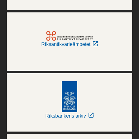
Riksantikvarieämbetet
Riksbankens arkiv