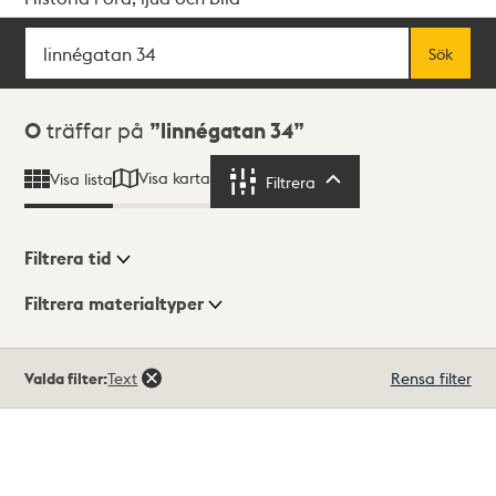
Sök
Fritextsök
Sök
Sökresultat
0
träffar på
linnégatan 34
Visa karta
Visa lista
Filtrera
Filtrera
Filtrera tid
Filtrera materialtyper
Visningsläge
Totalt
Valda filter:
Text
Rensa filter
0
träffar
Lista
Karta