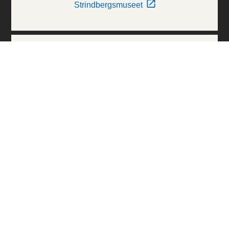
Strindbergsmuseet
Thielska Galleriet
Världskulturmuseerna