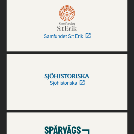
Samfundet S:t Erik
Sjöhistoriska