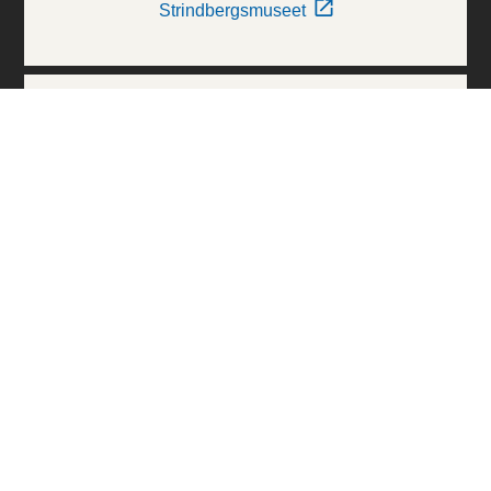
Strindbergsmuseet
Thielska Galleriet
Världskulturmuseerna