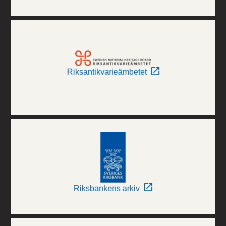
Riksantikvarieämbetet
Riksbankens arkiv