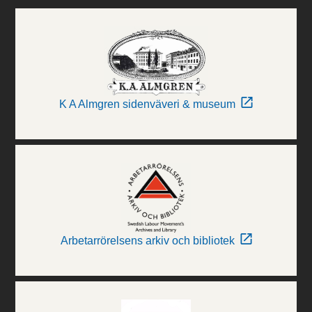
K A Almgren sidenväveri & museum
Arbetarrörelsens arkiv och bibliotek