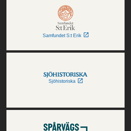
Samfundet S:t Erik
Sjöhistoriska