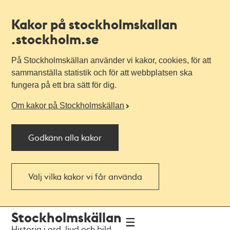
Kakor på stockholmskallan
.stockholm.se
På Stockholmskällan använder vi kakor, cookies, för att
sammanställa statistik och för att webbplatsen ska
fungera på ett bra sätt för dig.
Om kakor på Stockholmskällan
Godkänn alla kakor
Välj vilka kakor vi får använda
Till
Till
Stockholmskällan
navigationen
huvudinnehållet
Historia i ord, ljud och bild