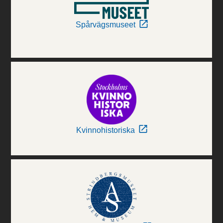
Spårvägsmuseet
Kvinnohistoriska