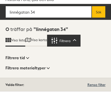
Sök
Fritextsök
Sök
Sökresultat
0
träffar på
linnégatan 34
Visa karta
Visa lista
Filtrera
Filtrera
Filtrera tid
Filtrera materialtyper
Visningsläge
Totalt
Valda filter:
Rensa filter
0
träffar
Lista
Karta