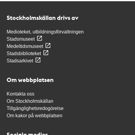
Kontakt
Stockholmskällan
Stockholmskällan drivs av
Medioteket, utbildningsförvaltningen
Stadsmuseet
Medeltidsmuseet
Stadsbiblioteket
Stadsarkivet
Om webbplatsen
Kontakta oss
Om Stockholmskällan
Tillgänglighetsredogörelse
Om kakor på webbplatsen
Sociala medier