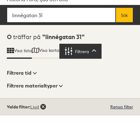
Sök
Fritextsök
Sök
Sökresultat
0
träffar på
linnégatan 31
Visa karta
Visa lista
Filtrera
Filtrera
Filtrera tid
Filtrera materialtyper
Visningsläge
Totalt
Valda filter:
Ljud
Rensa filter
0
träffar
Lista
Karta