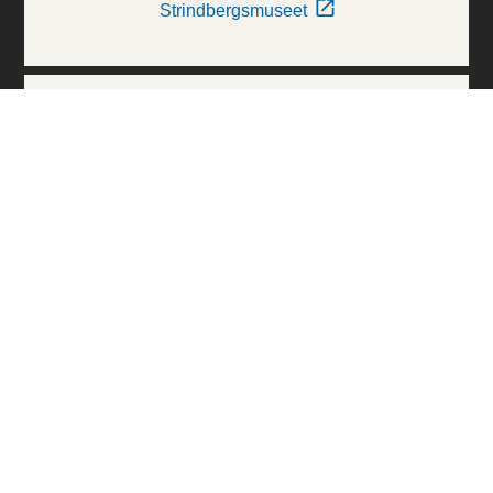
Strindbergsmuseet
Thielska Galleriet
Världskulturmuseerna