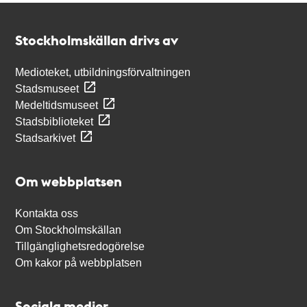
Kontakt
Stockholmskällan
Stockholmskällan drivs av
Medioteket, utbildningsförvaltningen
Stadsmuseet
Medeltidsmuseet
Stadsbiblioteket
Stadsarkivet
Om webbplatsen
Kontakta oss
Om Stockholmskällan
Tillgänglighetsredogörelse
Om kakor på webbplatsen
Sociala medier