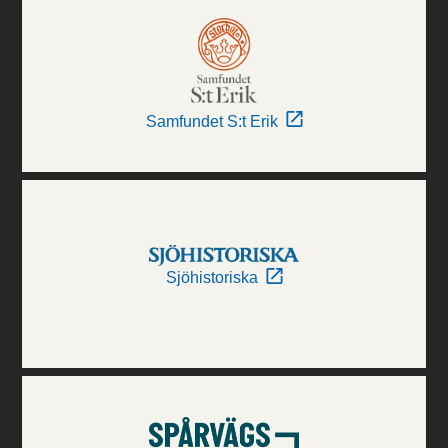
Samfundet S:t Erik
Sjöhistoriska