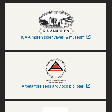
K A Almgren sidenväveri & museum
Arbetarrörelsens arkiv och bibliotek