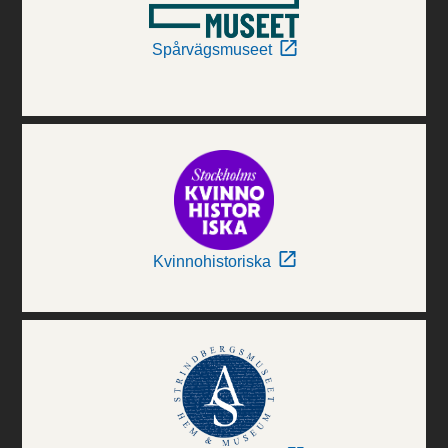
Spårvägsmuseet
Kvinnohistoriska