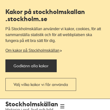
Kakor på stockholmskallan
.stockholm.se
På Stockholmskällan använder vi kakor, cookies, för att
sammanställa statistik och för att webbplatsen ska
fungera på ett bra sätt för dig.
Om kakor på Stockholmskällan
Godkänn alla kakor
Välj vilka kakor vi får använda
Till
Till
Stockholmskällan
navigationen
huvudinnehållet
Historia i ord, ljud och bild