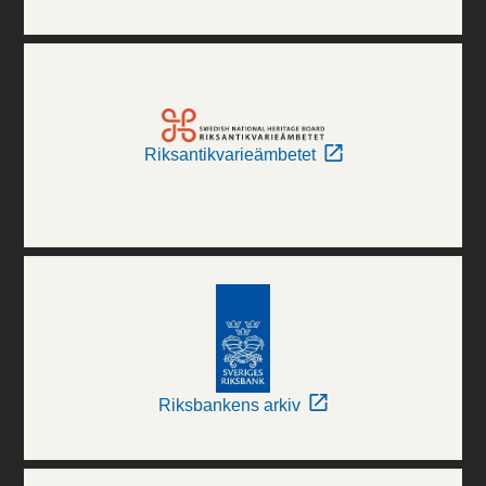
Riksantikvarieämbetet
Riksbankens arkiv