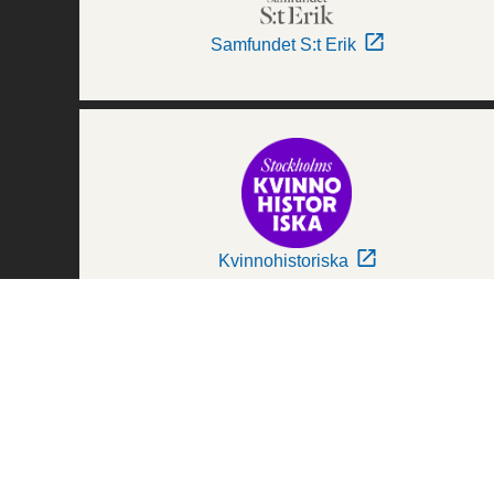
Samfundet S:t Erik
Kvinnohistoriska
Världskulturmuseerna