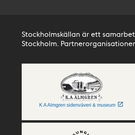
Stockholmskällan är ett samarbete
Stockholm. Partnerorganisationer 
K A Almgren sidenväveri & museum