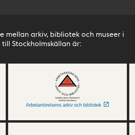
 mellan arkiv, bibliotek och museer i
till Stockholmskällan är:
Arbetarrörelsens arkiv och bibliotek