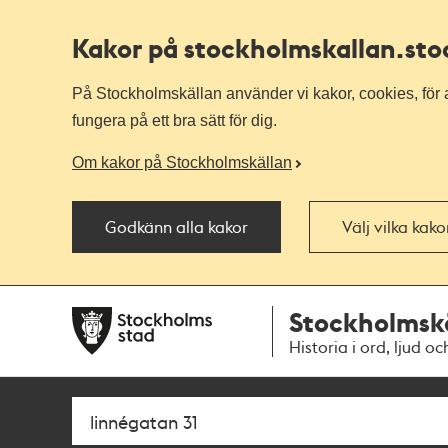
Kakor på stockholmskallan
.st
På Stockholmskällan använder vi kakor, cookies, för a
fungera på ett bra sätt för dig.
Om kakor på Stockholmskällan
Godkänn alla kakor
Välj vilka kak
Till
Till
Stockholmsk
navigationen
huvudinnehållet
Historia i ord, ljud oc
Sök
Fritextsök