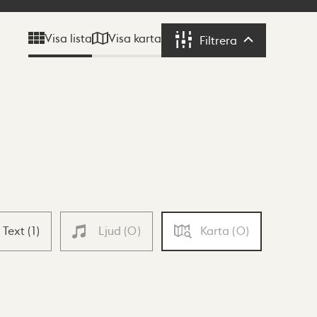
Visa karta
Visa lista
Filtrera
Filtrera
Text
(
1
)
Ljud
(
0
)
Karta
(
0
)