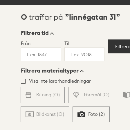
0
linnégatan 31
träffar på
Sökresultat
Filtrera tid
Från
Till
Visningsläge
Filtrer
Filtrera materialtyper
Lista
Karta
Visa inte lärarhandledningar
Ritning
(
0
)
Föremål
(
0
)
Bildkonst
(
0
)
Foto
(
2
)