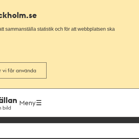
ockholm.se
tt sammanställa statistik och för att webbplatsen ska
or vi får använda
ällan
Meny
h bild