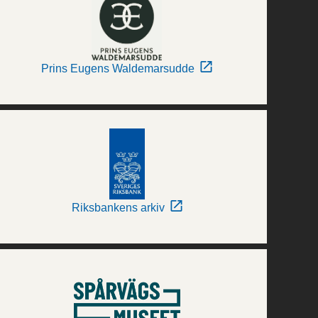
Prins Eugens Waldemarsudde
Riksbankens arkiv