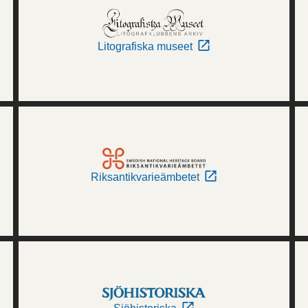
Litografiska museet
Riksantikvarieämbetet