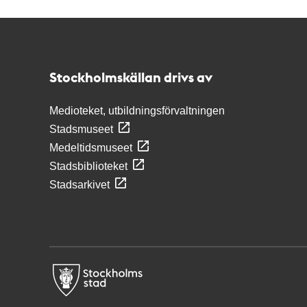
Kontakt
Stockholmskällan
Stockholmskällan drivs av
Medioteket, utbildningsförvaltningen
Stadsmuseet
Medeltidsmuseet
Stadsbiblioteket
Stadsarkivet