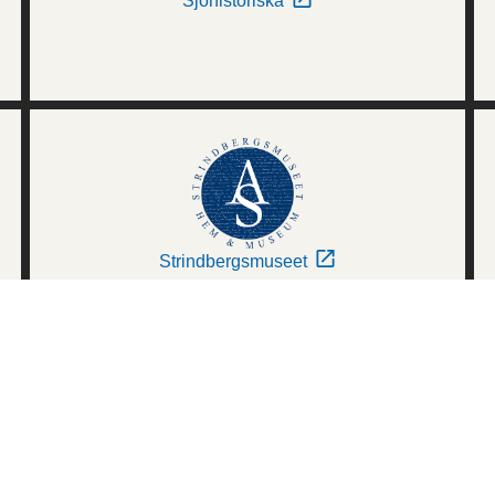
Sjöhistoriska
Strindbergsmuseet