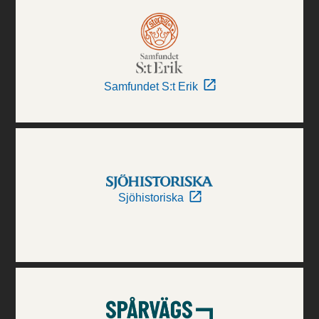
Samfundet S:t Erik
Sjöhistoriska