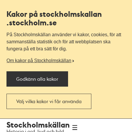
Kakor på stockholmskallan
.stockholm.se
På Stockholmskällan använder vi kakor, cookies, för att
sammanställa statistik och för att webbplatsen ska
fungera på ett bra sätt för dig.
Om kakor på Stockholmskällan
Godkänn alla kakor
Välj vilka kakor vi får använda
Till
Till
Stockholmskällan
navigationen
huvudinnehållet
Historia i ord, ljud och bild