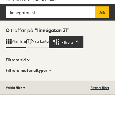
Sök
Fritextsök
Sök
Sökresultat
0
träffar på
linnégatan 31
Visa karta
Visa lista
Filtrera
Filtrera
Filtrera tid
Filtrera materialtyper
Visningsläge
Totalt
Valda filter:
Rensa filter
0
träffar
Lista
Karta