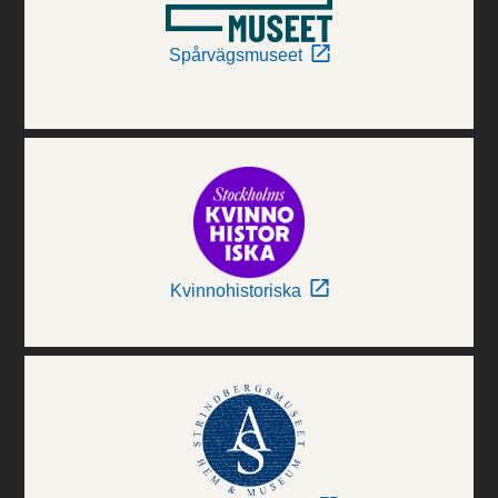
Spårvägsmuseet
Kvinnohistoriska