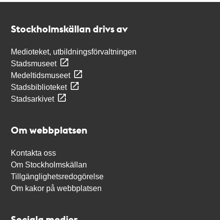
Kontakt
Stockholmskällan
Stockholmskällan drivs av
Medioteket, utbildningsförvaltningen
Stadsmuseet
Medeltidsmuseet
Stadsbiblioteket
Stadsarkivet
Om webbplatsen
Kontakta oss
Om Stockholmskällan
Tillgänglighetsredogörelse
Om kakor på webbplatsen
Sociala medier