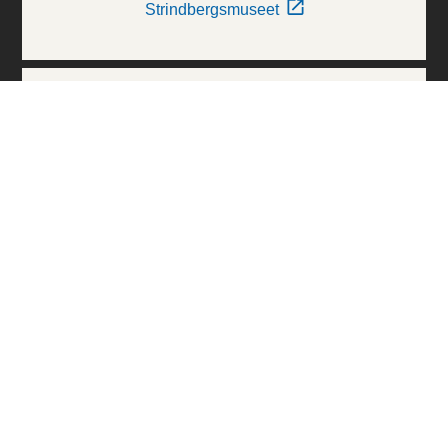
Strindbergsmuseet
Thielska Galleriet
Världskulturmuseerna