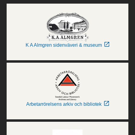
K A Almgren sidenväveri & museum
Arbetarrörelsens arkiv och bibliotek