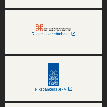
Riksantikvarieämbetet
Riksbankens arkiv