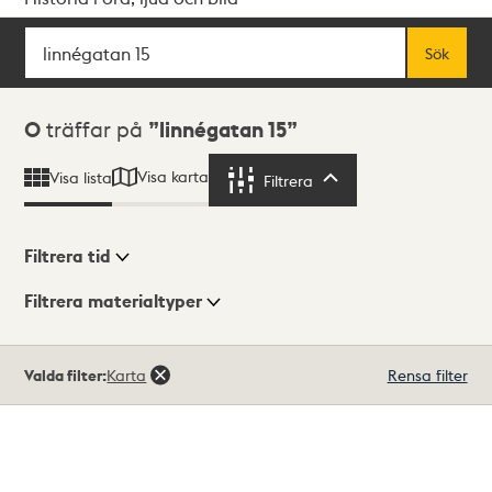
Sök
Fritextsök
Sök
Sökresultat
0
träffar på
linnégatan 15
Visa karta
Visa lista
Filtrera
Filtrera
Filtrera tid
Filtrera materialtyper
Visningsläge
Totalt
Valda filter:
Karta
Rensa filter
0
träffar
Lista
Karta