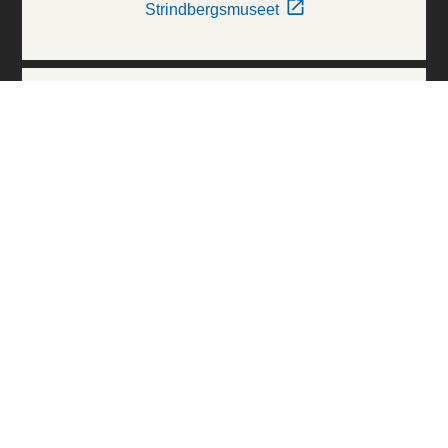
Strindbergsmuseet
Thielska Galleriet
Världskulturmuseerna