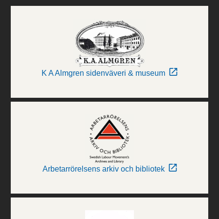
K A Almgren sidenväveri & museum
Arbetarrörelsens arkiv och bibliotek