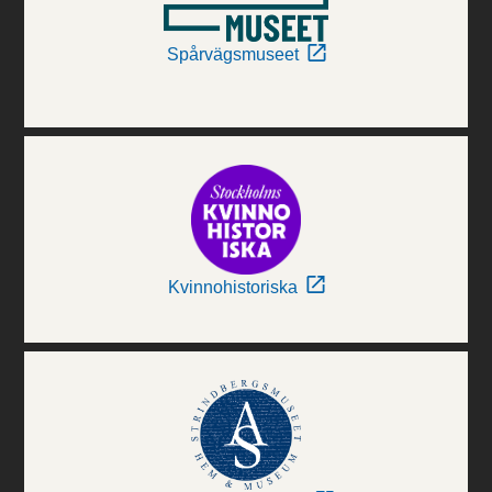
Spårvägsmuseet
Kvinnohistoriska