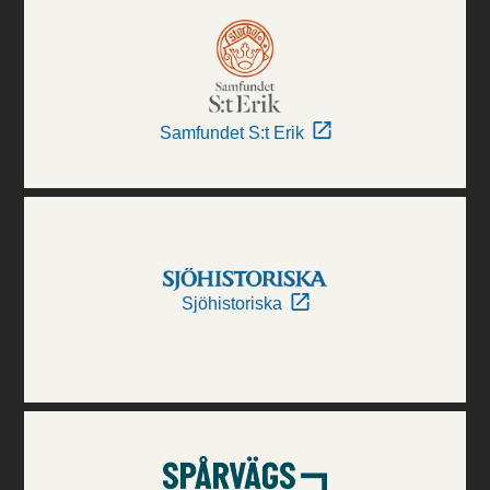
Samfundet S:t Erik
Sjöhistoriska