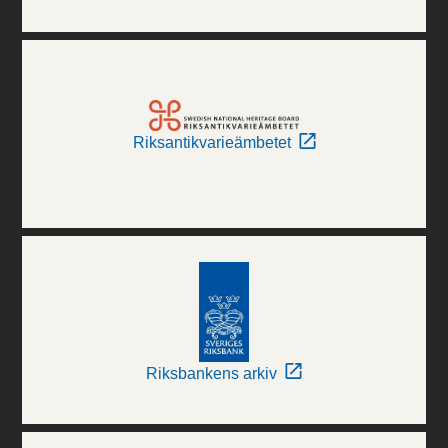
Riksantikvarieämbetet
Riksbankens arkiv