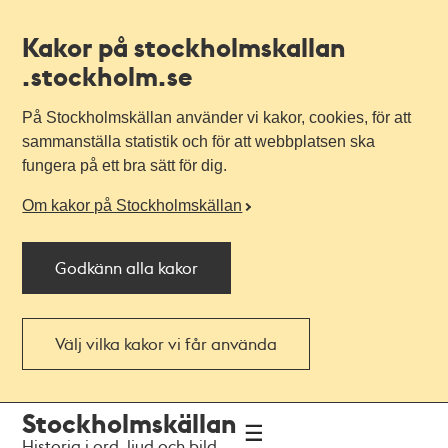
Kakor på stockholmskallan
.stockholm.se
På Stockholmskällan använder vi kakor, cookies, för att
sammanställa statistik och för att webbplatsen ska
fungera på ett bra sätt för dig.
Om kakor på Stockholmskällan
Godkänn alla kakor
Välj vilka kakor vi får använda
Till
Till
Stockholmskällan
navigationen
huvudinnehållet
Historia i ord, ljud och bild