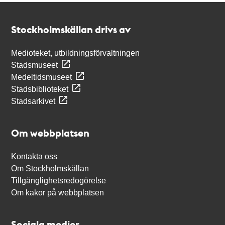
Kontakt
Stockholmskällan
Stockholmskällan drivs av
Medioteket, utbildningsförvaltningen
Stadsmuseet
Medeltidsmuseet
Stadsbiblioteket
Stadsarkivet
Om webbplatsen
Kontakta oss
Om Stockholmskällan
Tillgänglighetsredogörelse
Om kakor på webbplatsen
Sociala medier