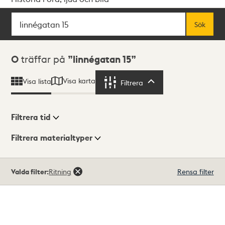
Sök
Fritextsök
Sök
Sökresultat
0
träffar på
linnégatan 15
Visa karta
Visa lista
Filtrera
Filtrera
Filtrera tid
Filtrera materialtyper
Visningsläge
Totalt
Valda filter:
Ritning
Rensa filter
0
träffar
Lista
Karta