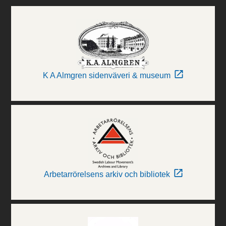
K A Almgren sidenväveri & museum
Arbetarrörelsens arkiv och bibliotek