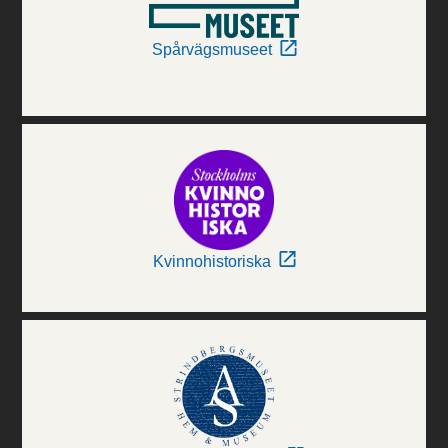
Spårvägsmuseet
Kvinnohistoriska