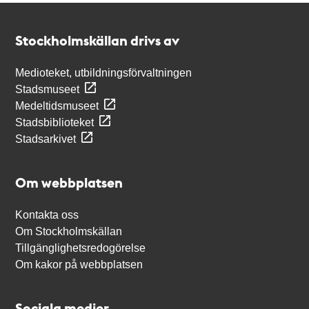
Kontakt
Stockholmskällan
Stockholmskällan drivs av
Medioteket, utbildningsförvaltningen
Stadsmuseet
Medeltidsmuseet
Stadsbiblioteket
Stadsarkivet
Om webbplatsen
Kontakta oss
Om Stockholmskällan
Tillgänglighetsredogörelse
Om kakor på webbplatsen
Sociala medier