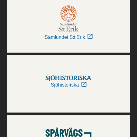
Samfundet S:t Erik
Sjöhistoriska