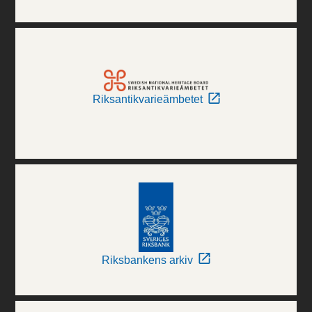
Riksantikvarieämbetet
Riksbankens arkiv