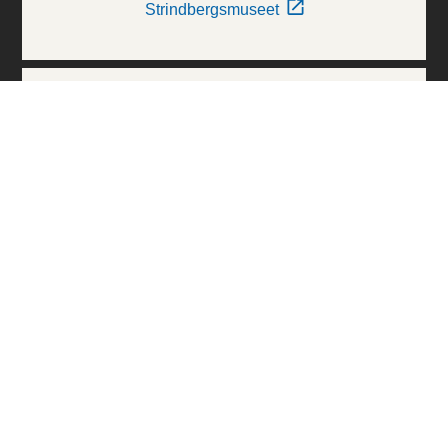
Strindbergsmuseet
Thielska Galleriet
Världskulturmuseerna