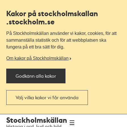
Kakor på stockholmskallan
.stockholm.se
På Stockholmskällan använder vi kakor, cookies, för att
sammanställa statistik och för att webbplatsen ska
fungera på ett bra sätt för dig.
Om kakor på Stockholmskällan
Godkänn alla kakor
Välj vilka kakor vi får använda
Till
Till
Stockholmskällan
navigationen
huvudinnehållet
Historia i ord, ljud och bild