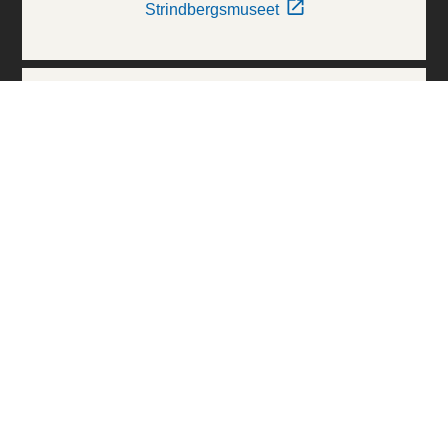
Strindbergsmuseet
Thielska Galleriet
Världskulturmuseerna