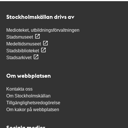
Kontakt
Stockholmskällan
Stockholmskällan drivs av
Medioteket, utbildningsförvaltningen
Stadsmuseet
Medeltidsmuseet
Stadsbiblioteket
Stadsarkivet
Om webbplatsen
Kontakta oss
Om Stockholmskällan
Tillgänglighetsredogörelse
Om kakor på webbplatsen
Sociala medier