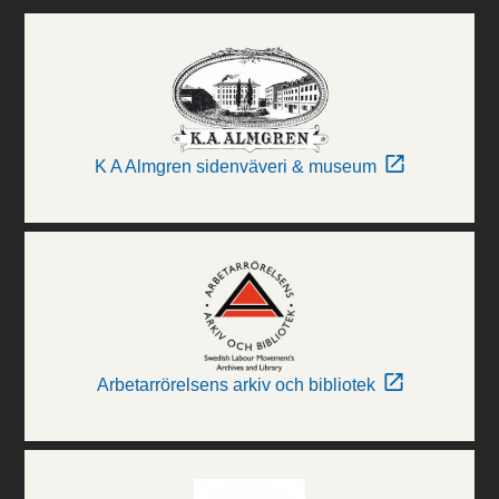
K A Almgren sidenväveri & museum
Arbetarrörelsens arkiv och bibliotek