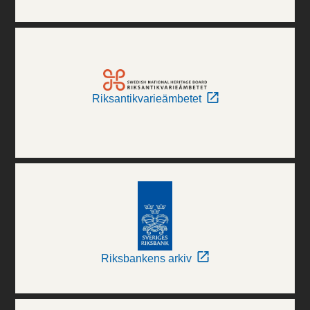
Riksantikvarieämbetet
Riksbankens arkiv