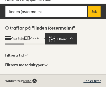
Sök
Fritextsök
Sök
Sökresultat
0
träffar på
linden (östermalm)
Visa karta
Visa lista
Filtrera
Filtrera
Filtrera tid
Filtrera materialtyper
Visningsläge
Totalt
Valda filter:
Karta
Rensa filter
0
träffar
Lista
Karta