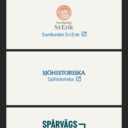
Samfundet S:t Erik
Sjöhistoriska