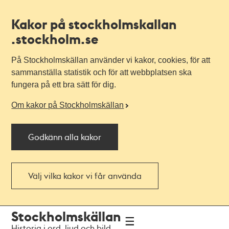
Kakor på stockholmskallan
.stockholm.se
På Stockholmskällan använder vi kakor, cookies, för att
sammanställa statistik och för att webbplatsen ska
fungera på ett bra sätt för dig.
Om kakor på Stockholmskällan
Godkänn alla kakor
Välj vilka kakor vi får använda
Till
Till
Stockholmskällan
navigationen
huvudinnehållet
Historia i ord, ljud och bild