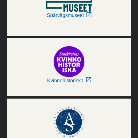
Spårvägsmuseet
Kvinnohistoriska