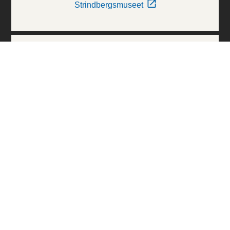
Strindbergsmuseet
Thielska Galleriet
Världskulturmuseerna