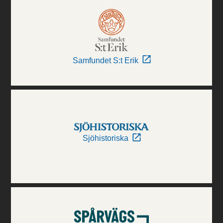
Samfundet S:t Erik
Sjöhistoriska