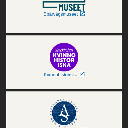
Spårvägsmuseet
Kvinnohistoriska