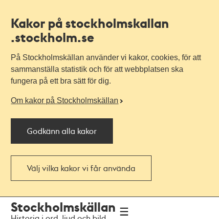
Kakor på stockholmskallan
.stockholm.se
På Stockholmskällan använder vi kakor, cookies, för att
sammanställa statistik och för att webbplatsen ska
fungera på ett bra sätt för dig.
Om kakor på Stockholmskällan
Godkänn alla kakor
Välj vilka kakor vi får använda
Till
Till
Stockholmskällan
navigationen
huvudinnehållet
Historia i ord, ljud och bild