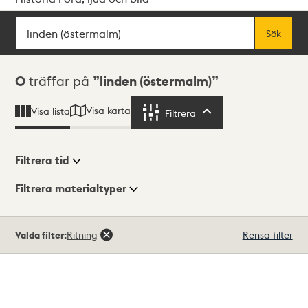
Sök
Fritextsök
Sök
Sökresultat
0
träffar på
linden (östermalm)
Visa karta
Visa lista
Filtrera
Filtrera
Filtrera tid
Filtrera materialtyper
Visningsläge
Totalt
Valda filter:
Ritning
Rensa filter
0
träffar
Lista
Karta