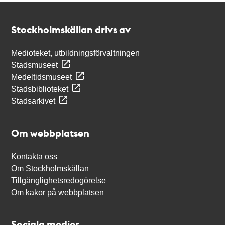
Kontakt
Stockholmskällan
Stockholmskällan drivs av
Medioteket, utbildningsförvaltningen
Stadsmuseet
Medeltidsmuseet
Stadsbiblioteket
Stadsarkivet
Om webbplatsen
Kontakta oss
Om Stockholmskällan
Tillgänglighetsredogörelse
Om kakor på webbplatsen
Sociala medier