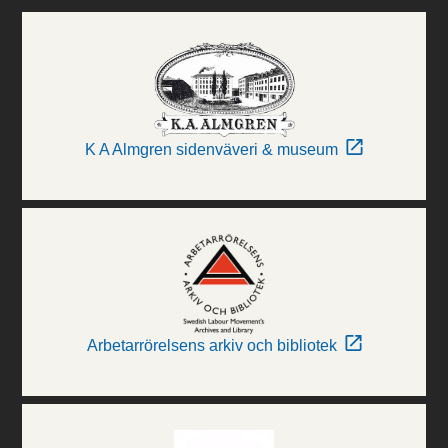
K A Almgren sidenväveri & museum
Arbetarrörelsens arkiv och bibliotek