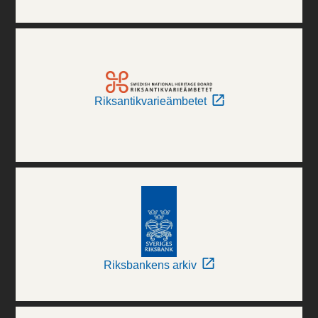
Riksantikvarieämbetet
Riksbankens arkiv