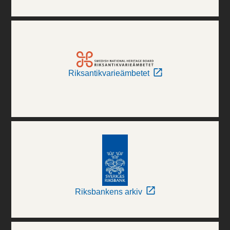
Riksantikvarieämbetet
Riksbankens arkiv