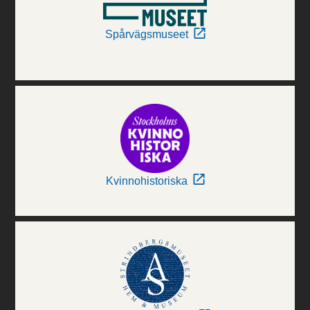
Spårvägsmuseet
Kvinnohistoriska