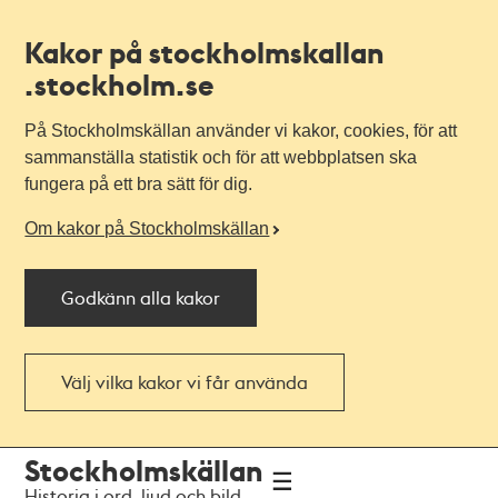
Kakor på stockholmskallan
.stockholm.se
På Stockholmskällan använder vi kakor, cookies, för att
sammanställa statistik och för att webbplatsen ska
fungera på ett bra sätt för dig.
Om kakor på Stockholmskällan
Godkänn alla kakor
Välj vilka kakor vi får använda
Till
Till
Stockholmskällan
navigationen
huvudinnehållet
Historia i ord, ljud och bild