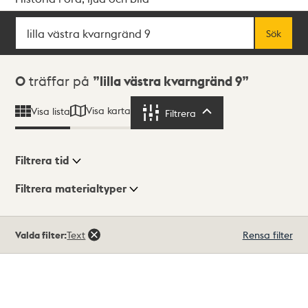
Sök
Fritextsök
Sök
Sökresultat
0
träffar på
lilla västra kvarngränd 9
Visa karta
Visa lista
Filtrera
Filtrera
Filtrera tid
Filtrera materialtyper
Visningsläge
Totalt
Valda filter:
Text
Rensa filter
0
träffar
Lista
Karta