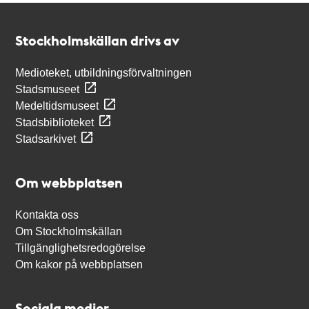
Kontakt
Stockholmskällan
Stockholmskällan drivs av
Medioteket, utbildningsförvaltningen
Stadsmuseet
Medeltidsmuseet
Stadsbiblioteket
Stadsarkivet
Om webbplatsen
Kontakta oss
Om Stockholmskällan
Tillgänglighetsredogörelse
Om kakor på webbplatsen
Sociala medier