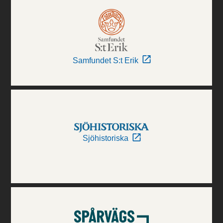
Samfundet S:t Erik
Sjöhistoriska