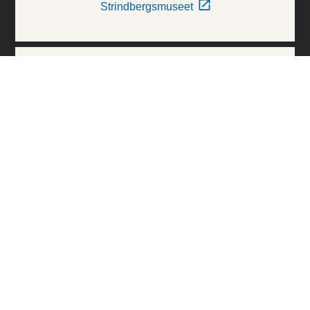
Strindbergsmuseet
Thielska Galleriet
Världskulturmuseerna