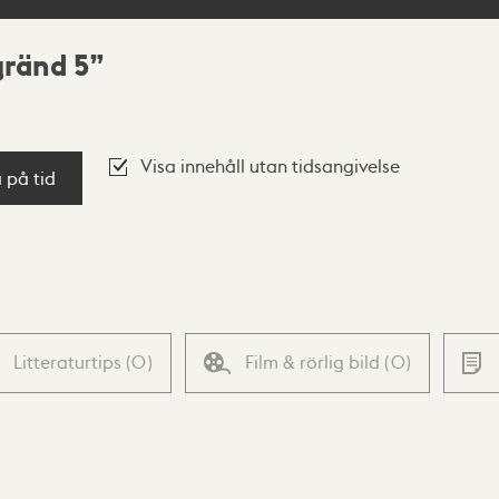
gränd 5
Visa innehåll utan tidsangivelse
a på tid
Litteraturtips
(
0
)
Film & rörlig bild
(
0
)