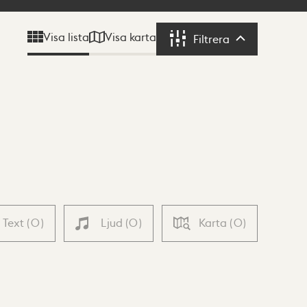
Visa karta
Visa lista
Filtrera
Filtrera
Text
(
0
)
Ljud
(
0
)
Karta
(
0
)