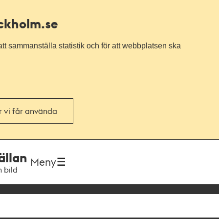
ockholm.se
tt sammanställa statistik och för att webbplatsen ska
or vi får använda
ällan
Meny
h bild