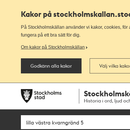
Kakor på stockholmskallan
.st
På Stockholmskällan använder vi kakor, cookies, för a
fungera på ett bra sätt för dig.
Om kakor på Stockholmskällan
Godkänn alla kakor
Välj vilka kak
Till
Till
Stockholmsk
navigationen
huvudinnehållet
Historia i ord, ljud oc
Sök
Fritextsök