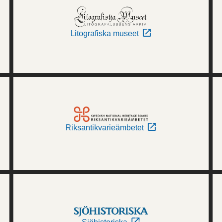
Litografiska museet
Riksantikvarieämbetet