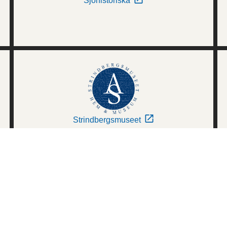
Sjöhistoriska
Strindbergsmuseet