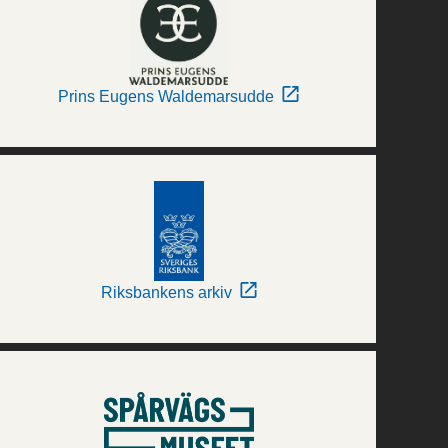
Prins Eugens Waldemarsudde
Riksbankens arkiv