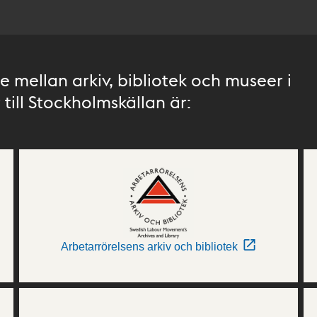
 mellan arkiv, bibliotek och museer i
till Stockholmskällan är:
Arbetarrörelsens arkiv och bibliotek