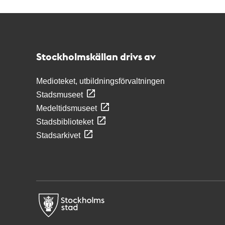
Kontakt
Stockholmskällan
Stockholmskällan drivs av
Medioteket, utbildningsförvaltningen
Stadsmuseet
Medeltidsmuseet
Stadsbiblioteket
Stadsarkivet