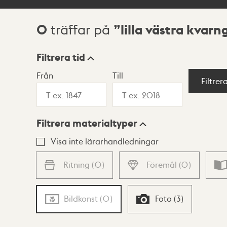
0
lilla västra kvarn
träffar på
Sökresultat
Filtrera tid
Från
Till
Visningsläge
Filtrer
Filtrera materialtyper
Lista
Karta
Visa inte lärarhandledningar
Ritning
(
0
)
Föremål
(
0
)
Bildkonst
(
0
)
Foto
(
3
)