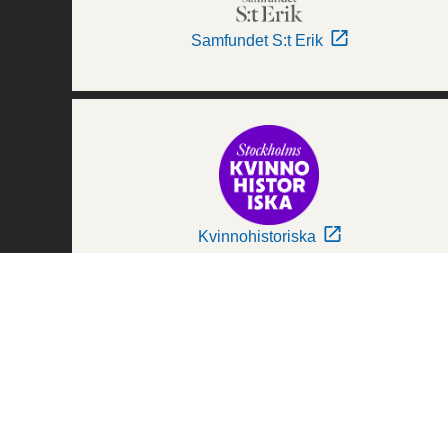
Samfundet S:t Erik
Kvinnohistoriska
Världskulturmuseerna