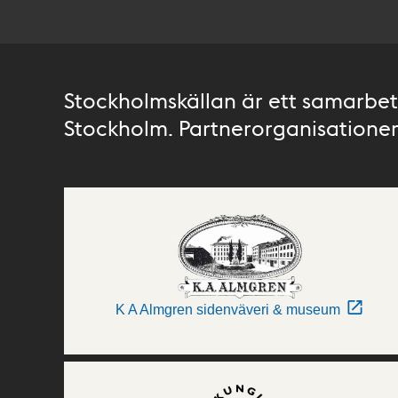
Stockholmskällan är ett samarbete
Stockholm. Partnerorganisationer 
K A Almgren sidenväveri & museum