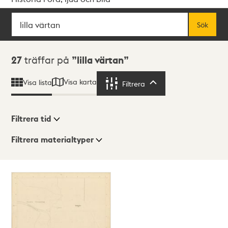
Sök
Fritextsök
Sök
Sökresultat
27
träffar på
lilla värtan
Visa karta
Visa lista
Filtrera
Filtrera
Filtrera tid
Filtrera materialtyper
Visningsläge
Totalt
27
träffar
Lista
Karta