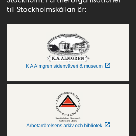
till Stockholmskällan är:
K A Almgren sidenväveri & museum
Arbetarrörelsens arkiv och bibliotek