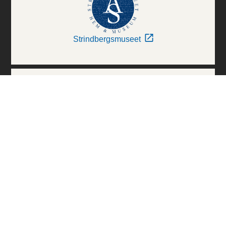
Strindbergsmuseet
Thielska Galleriet
Världskulturmuseerna