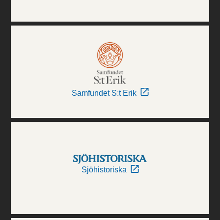
Samfundet S:t Erik
Sjöhistoriska