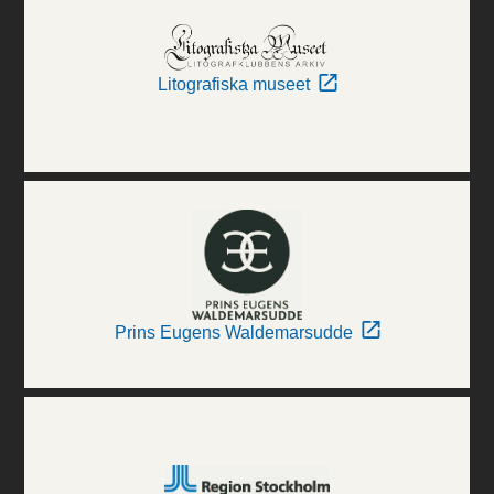
Litografiska museet
Prins Eugens Waldemarsudde