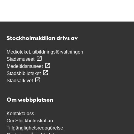
Kontakt
Stockholmskällan
Stockholmskällan drivs av
Medioteket, utbildningsförvaltningen
Stadsmuseet
Medeltidsmuseet
Stadsbiblioteket
Stadsarkivet
Om webbplatsen
Kontakta oss
Om Stockholmskällan
Tillgänglighetsredogörelse