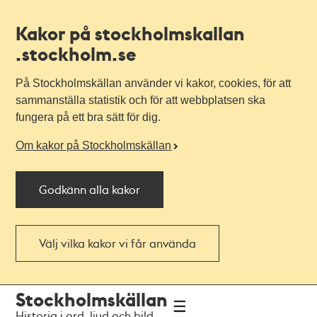
Kakor på stockholmskallan
.stockholm.se
På Stockholmskällan använder vi kakor, cookies, för att
sammanställa statistik och för att webbplatsen ska
fungera på ett bra sätt för dig.
Om kakor på Stockholmskällan
Godkänn alla kakor
Välj vilka kakor vi får använda
Till
Till
Stockholmskällan
navigationen
huvudinnehållet
Historia i ord, ljud och bild