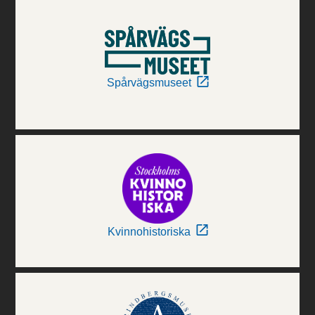
Spårvägsmuseet
Kvinnohistoriska