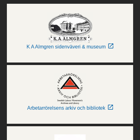
K A Almgren sidenväveri & museum
Arbetarrörelsens arkiv och bibliotek