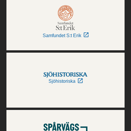
Samfundet S:t Erik
Sjöhistoriska