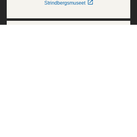
Strindbergsmuseet
Thielska Galleriet
Världskulturmuseerna