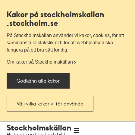
Kakor på stockholmskallan
.stockholm.se
På Stockholmskällan använder vi kakor, cookies, för att
sammanställa statistik och för att webbplatsen ska
fungera på ett bra sätt för dig.
Om kakor på Stockholmskällan
Godkänn alla kakor
Välj vilka kakor vi får använda
Till
Till
Stockholmskällan
navigationen
huvudinnehållet
Historia i ord, ljud och bild