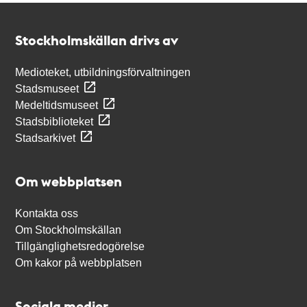
Kontakt
Stockholmskällan
Stockholmskällan drivs av
Medioteket, utbildningsförvaltningen
Stadsmuseet
Medeltidsmuseet
Stadsbiblioteket
Stadsarkivet
Om webbplatsen
Kontakta oss
Om Stockholmskällan
Tillgänglighetsredogörelse
Om kakor på webbplatsen
Sociala medier