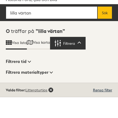
Sök
Fritextsök
Sök
Sökresultat
0
träffar på
lilla värtan
Visa karta
Visa lista
Filtrera
Filtrera
Filtrera tid
Filtrera materialtyper
Visningsläge
Totalt
Valda filter:
Litteraturtips
Rensa filter
0
träffar
Lista
Karta