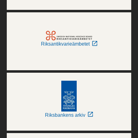
Riksantikvarieämbetet
Riksbankens arkiv