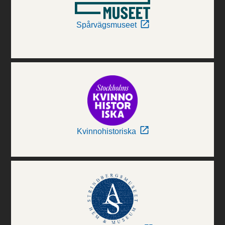
Spårvägsmuseet
Kvinnohistoriska