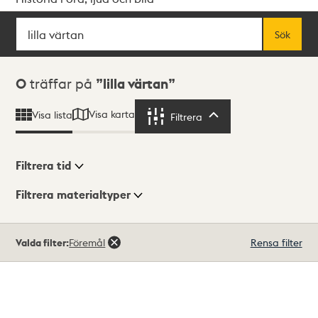
Sök
Fritextsök
Sök
Sökresultat
0
träffar på
lilla värtan
Visa karta
Visa lista
Filtrera
Filtrera
Filtrera tid
Filtrera materialtyper
Visningsläge
Totalt
Valda filter:
Föremål
Rensa filter
0
träffar
Lista
Karta