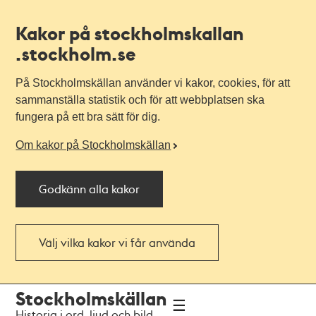
Kakor på stockholmskallan
.stockholm.se
På Stockholmskällan använder vi kakor, cookies, för att
sammanställa statistik och för att webbplatsen ska
fungera på ett bra sätt för dig.
Om kakor på Stockholmskällan
Godkänn alla kakor
Välj vilka kakor vi får använda
Till
Till
Stockholmskällan
navigationen
huvudinnehållet
Historia i ord, ljud och bild