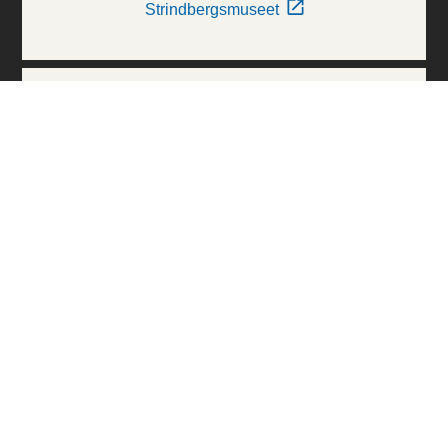
Strindbergsmuseet
Thielska Galleriet
Världskulturmuseerna