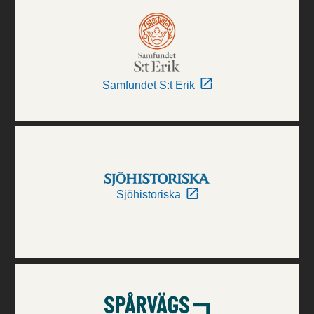
Samfundet S:t Erik
Sjöhistoriska