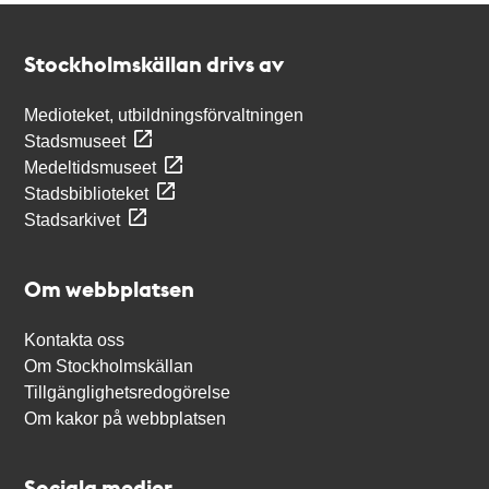
Kontakt
Stockholmskällan
Stockholmskällan drivs av
Medioteket, utbildningsförvaltningen
Stadsmuseet
Medeltidsmuseet
Stadsbiblioteket
Stadsarkivet
Om webbplatsen
Kontakta oss
Om Stockholmskällan
Tillgänglighetsredogörelse
Om kakor på webbplatsen
Sociala medier