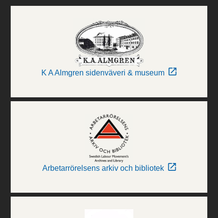
K A Almgren sidenväveri & museum
Arbetarrörelsens arkiv och bibliotek