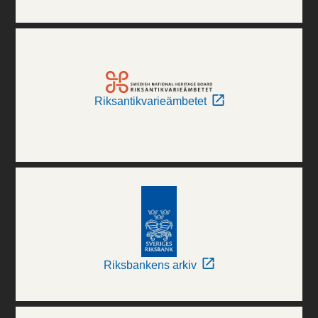
Riksantikvarieämbetet
Riksbankens arkiv