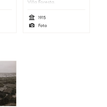
Villa Foresta.
1915
Tid
Foto
Typ