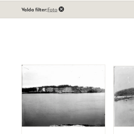
Totalt
Valda filter:
Foto
19
träffar