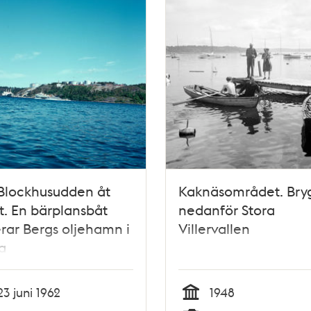
Blockhusudden åt
Kaknäsområdet. Bry
t. En bärplansbåt
nedanför Stora
rar Bergs oljehamn i
Villervallen
a
23 juni 1962
1948
Tid