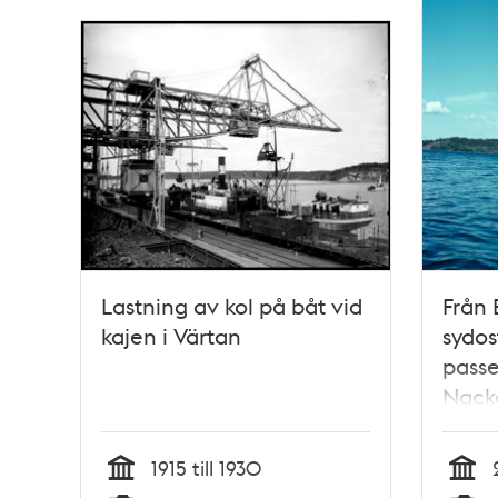
Lastning av kol på båt vid
Från 
kajen i Värtan
sydos
passe
Nack
1915 till 1930
Tid
Tid