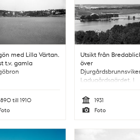
gön med Lilla Värtan.
Utsikt från Bredablic
t t.v. gamla
över
ngöbron
Djurgårdsbrunnsvike
Ladugårdsgärdet. I
fonden Lilla Värtan 
Lidingön
1890 till 1910
1931
Tid
Foto
Foto
Typ