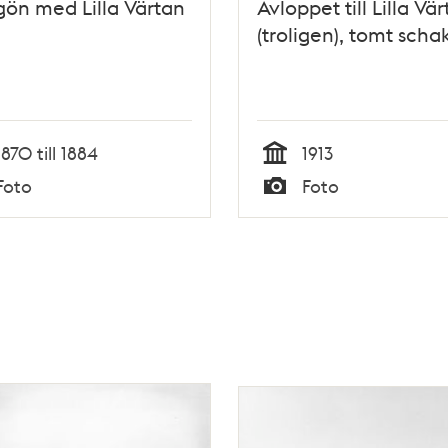
gön med Lilla Värtan
Avloppet till Lilla Vä
(troligen), tomt scha
1870 till 1884
1913
Tid
Foto
Foto
Typ