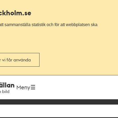
ockholm.se
tt sammanställa statistik och för att webbplatsen ska
or vi får använda
ällan
Meny
h bild