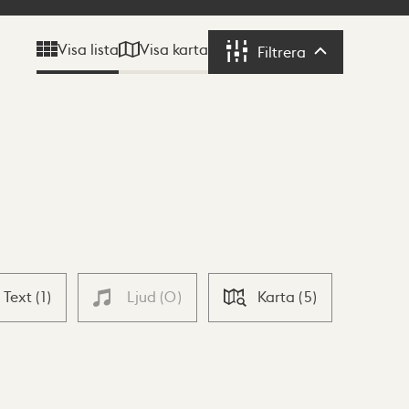
Visa karta
Visa lista
Filtrera
Filtrera
Text
(
1
)
Ljud
(
0
)
Karta
(
5
)