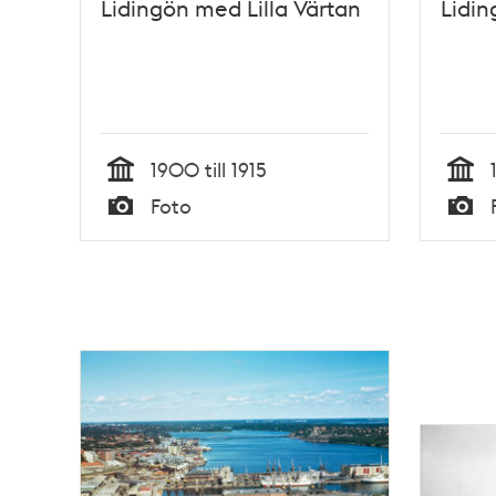
Lidingön med Lilla Värtan
Lidin
1900 till 1915
Tid
Tid
Foto
Typ
Typ