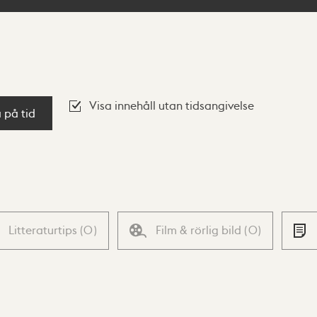
Visa innehåll utan tidsangivelse
a på tid
Litteraturtips
(
0
)
Film & rörlig bild
(
0
)