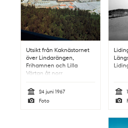
Utsikt från Kaknästornet
Lidin
över Lindarängen,
Längs
Frihamnen och Lilla
Lidi
Värtan åt norr
24 juni 1967
Tid
Tid
Foto
Typ
Typ