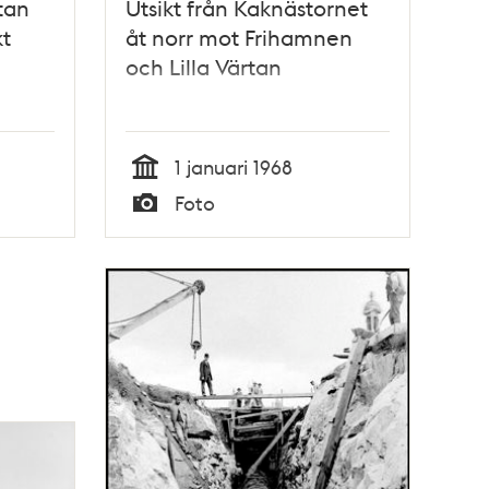
rtan
Utsikt från Kaknästornet
kt
åt norr mot Frihamnen
och Lilla Värtan
1 januari 1968
Tid
Foto
Typ