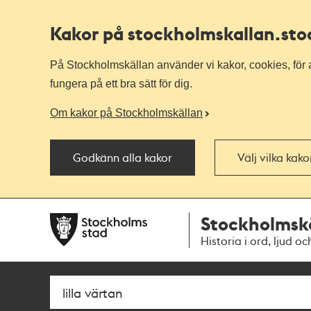
Kakor på stockholmskallan
.st
På Stockholmskällan använder vi kakor, cookies, för a
fungera på ett bra sätt för dig.
Om kakor på Stockholmskällan
Godkänn alla kakor
Välj vilka kak
Till
Till
Stockholmsk
navigationen
huvudinnehållet
Historia i ord, ljud oc
Sök
Fritextsök