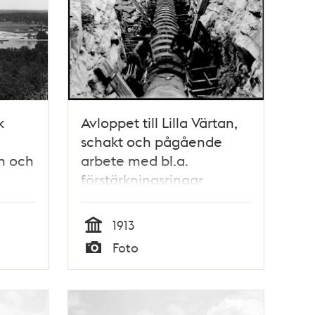
k
Avloppet till Lilla Värtan,
schakt och pågående
n och
arbete med bl.a.
förstärkningsringar
och
(diameter 110 cm)
1913
Tid
Foto
Typ