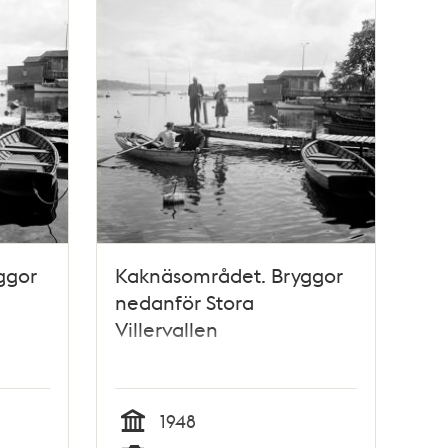
ggor
Kaknäsområdet. Bryggor
nedanför Stora
Villervallen
1948
Tid