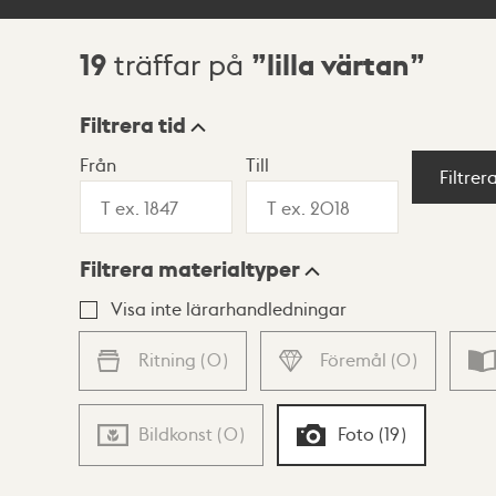
19
lilla värtan
träffar på
Sökresultat
Filtrera tid
Från
Till
Visningsläge
Filtrer
Filtrera materialtyper
Lista
Karta
Visa inte lärarhandledningar
Ritning
(
0
)
Föremål
(
0
)
Bildkonst
(
0
)
Foto
(
19
)