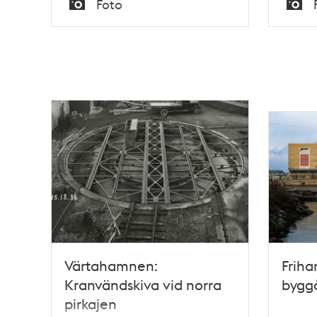
Foto
Typ
Typ
Värtahamnen:
Friha
Kranvändskiva vid norra
byggå
pirkajen