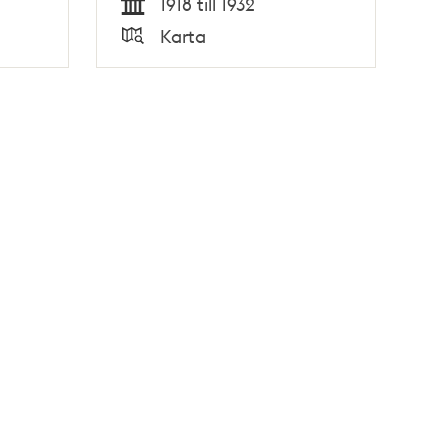
1918 till 1932
Tid
Karta
Typ