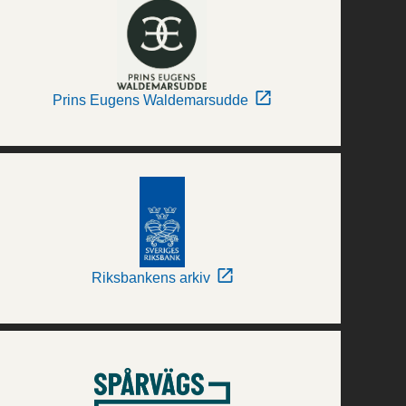
Prins Eugens Waldemarsudde
Riksbankens arkiv