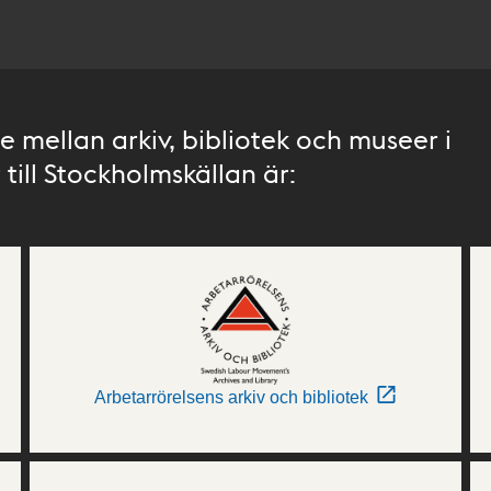
 mellan arkiv, bibliotek och museer i
till Stockholmskällan är:
Arbetarrörelsens arkiv och bibliotek