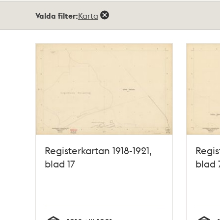
Totalt
Valda filter:
Karta
5
träffar
Registerkartan 1918-1921,
Regis
blad 17
blad 