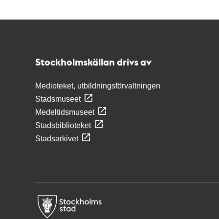
Kontakt
Stockholmskällan
Stockholmskällan drivs av
Medioteket, utbildningsförvaltningen
Stadsmuseet
Medeltidsmuseet
Stadsbiblioteket
Stadsarkivet