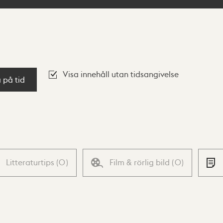
Visa innehåll utan tidsangivelse
a på tid
Litteraturtips
(
0
)
Film & rörlig bild
(
0
)