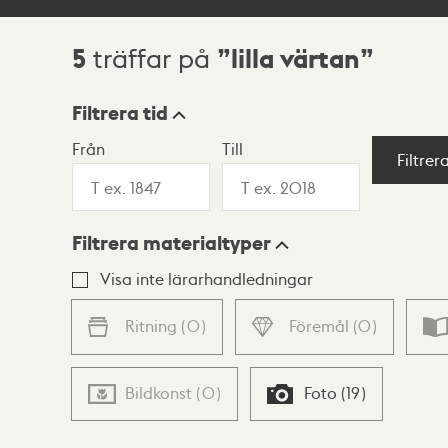
5
lilla värtan
träffar på
Sökresultat
Filtrera tid
Från
Till
Visningsläge
Filtrer
Filtrera materialtyper
Lista
Karta
Visa inte lärarhandledningar
Ritning
(
0
)
Föremål
(
0
)
Bildkonst
(
0
)
Foto
(
19
)