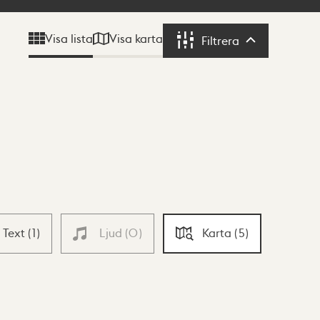
Visa karta
Visa lista
Filtrera
Filtrera
Text
(
1
)
Ljud
(
0
)
Karta
(
5
)