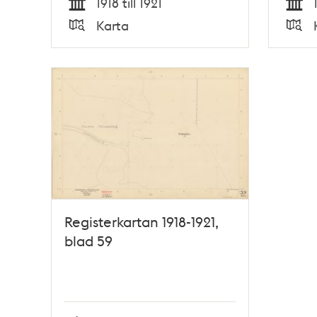
1918 till 1921
Tid
Tid
Karta
Typ
Typ
Registerkartan 1918-1921,
blad 59