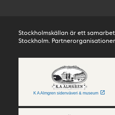
Stockholmskällan är ett samarbete
Stockholm. Partnerorganisationer 
K A Almgren sidenväveri & museum