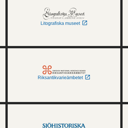
Litografiska museet
Riksantikvarieämbetet