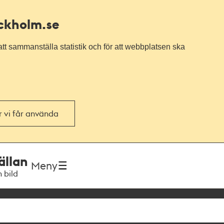
ockholm.se
tt sammanställa statistik och för att webbplatsen ska
or vi får använda
ällan
Meny
h bild