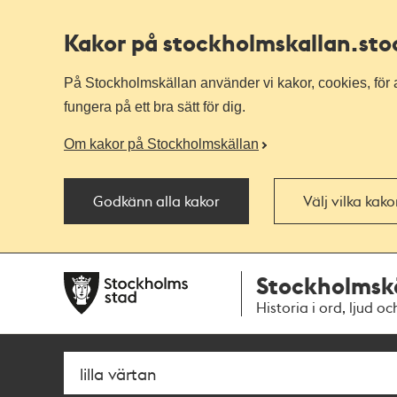
Kakor på stockholmskallan
.st
På Stockholmskällan använder vi kakor, cookies, för a
fungera på ett bra sätt för dig.
Om kakor på Stockholmskällan
Godkänn alla kakor
Välj vilka kak
Till
Till
Stockholmsk
navigationen
huvudinnehållet
Historia i ord, ljud oc
Sök
Fritextsök