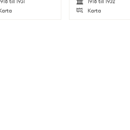
1918 till 1931
1918 till 1932
Tid
Karta
Karta
Typ